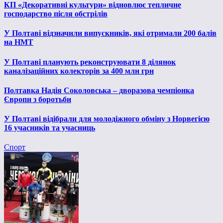
КП «Декоративні культури» відновлює тепличне
господарство після обстрілів
У Полтаві відзначили випускників, які отримали 200 балів
на НМТ
У Полтаві планують реконструювати 8 ділянок
каналізаційних колекторів за 400 млн грн
Полтавка Надія Соколовська – дворазова чемпіонка
Європи з боротьби
У Полтаві відібрали для молодіжного обміну з Норвегією
16 учасників та учасниць
Спорт