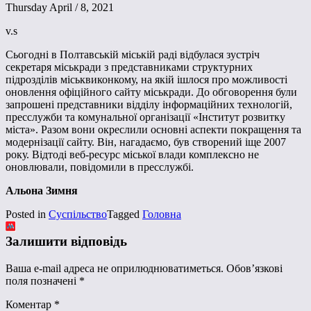
Thursday April / 8, 2021
v.s
Сьогодні в Полтавській міській раді відбулася зустріч
секретаря міськради з представниками структурних
підрозділів міськвиконкому, на якій ішлося про можливості
оновлення офіційного сайту міськради. До обговорення були
запрошені представники відділу інформаційних технологій,
пресслужби та комунальної організації «Інститут розвитку
міста». Разом вони окреслили основні аспекти покращення та
модернізації сайту. Він, нагадаємо, був створений іще 2007
року. Відтоді веб-ресурс міської влади комплексно не
оновлювали, повідомили в пресслужбі.
Альона Зимня
Posted in
Суспільство
Tagged
Головна
Залишити відповідь
Ваша e-mail адреса не оприлюднюватиметься.
Обов’язкові
поля позначені
*
Коментар
*