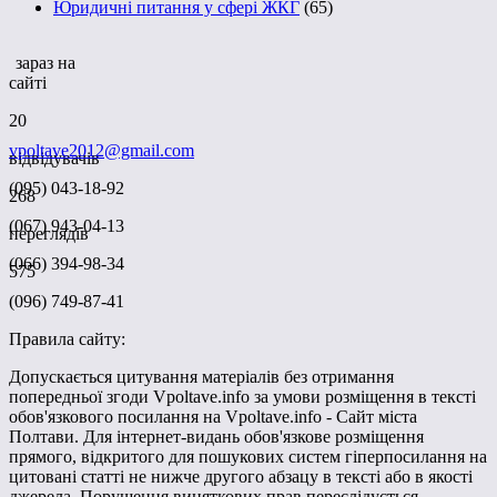
Юридичні питання у сфері ЖКГ
(65)
зараз на
сайті
20
vpoltave2012@gmail.com
відвідувачів
(095) 043-18-92
268
(067) 943-04-13
переглядів
(066) 394-98-34
575
(096) 749-87-41
Правила сайту:
Допускається цитування матеріалів без отримання
попередньої згоди Vpoltave.info за умови розміщення в тексті
обов'язкового посилання на Vpoltave.info - Сайт міста
Полтави. Для інтернет-видань обов'язкове розміщення
прямого, відкритого для пошукових систем гіперпосилання на
цитовані статті не нижче другого абзацу в тексті або в якості
джерела. Порушення виняткових прав переслідується