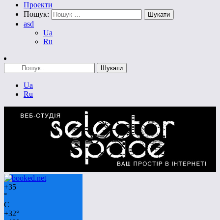
Проекти
Пошук:
asd
Ua
Ru
Ua
Ru
+
35
°
C
+
32°