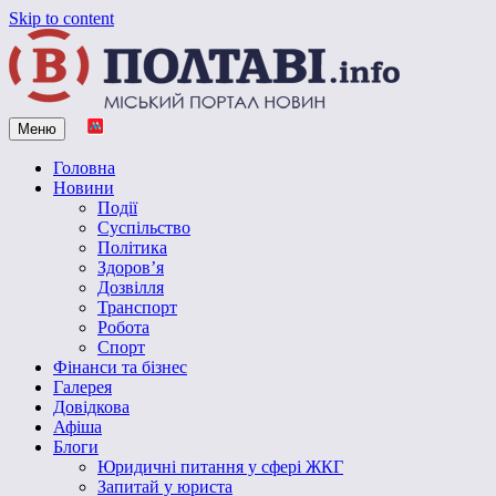
Skip to content
Меню
Vpoltave.info
Полтавський портал новин
Головна
Новини
Події
Суспільство
Політика
Здоров’я
Дозвілля
Транспорт
Робота
Спорт
Фінанси та бізнес
Галерея
Довідкова
Афіша
Блоги
Юридичні питання у сфері ЖКГ
Запитай у юриста