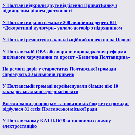
У Полтаві відкрили друге відділення ПриватБанку з
підвищеним рівнем доступності
У Полтаві видалять майже 200 аварійних дерев: КП
«Декоративні культури» уклало договір з підрядником
У Полтаві ремонтують каналізаційний колектор на Подолі
У Полтавській ОВА обговорили впровадження реформи
шкільного харчування та проєкт «Безпечна Полтавщина»
На ремонт доріг у старостатах Полтавської громади
спрямують 30 мільйонів гривень
У Полтавській громаді перейменували більше ніж 10
закладів загальної середньої освіти
Внесли зміни до програм та показників бюджету громади:
відбулася 81 сесія Полтавської міської ради
У Полтавському КАТП-1628 встановили сонячну
електростанцію