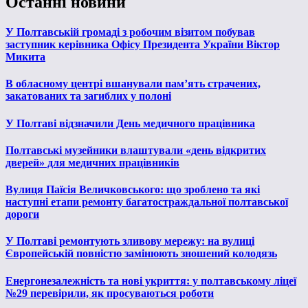
Останні новини
У Полтавській громаді з робочим візитом побував
заступник керівника Офісу Президента України Віктор
Микита
В обласному центрі вшанували пам’ять страчених,
закатованих та загиблих у полоні
У Полтаві відзначили День медичного працівника
Полтавські музейники влаштували «день відкритих
дверей» для медичних працівників
Вулиця Паїсія Величковського: що зроблено та які
наступні етапи ремонту багатостраждальної полтавської
дороги
У Полтаві ремонтують зливову мережу: на вулиці
Європейській повністю замінюють зношений колодязь
Енергонезалежність та нові укриття: у полтавському ліцеї
№29 перевірили, як просуваються роботи