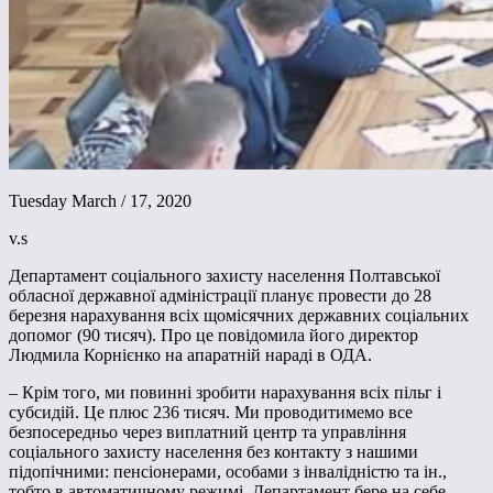
Tuesday March / 17, 2020
v.s
Департамент соціального захисту населення Полтавської
обласної державної адміністрації планує провести до 28
березня нарахування всіх щомісячних державних соціальних
допомог (90 тисяч). Про це повідомила його директор
Людмила Корнієнко на апаратній нараді в ОДА.
– Крім того, ми повинні зробити нарахування всіх пільг і
субсидій. Це плюс 236 тисяч. Ми проводитимемо все
безпосередньо через виплатний центр та управління
соціального захисту населення без контакту з нашими
підопічними: пенсіонерами, особами з інвалідністю та ін.,
тобто в автоматичному режимі. Департамент бере на себе