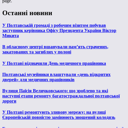
page.
Останні новини
У Полтавській громаді з робочим візитом побував
заступник керівника Офісу Президента України Віктор
Микита
В обласному центрі вшанували пам’ять страчених,
закатованих та загиблих у полоні
У Полтаві відзначили День медичного працівника
Полтавські музейники влаштували «день відкритих
дверей» для медичних працівників
Вулиця Паїсія Величковського: що зроблено та які
наступні етапи ремонту багатостраждальної полтавської
дороги
У Полтаві ремонтують зливову мережу: на вулиці
Європейській повністю замінюють зношений колодязь