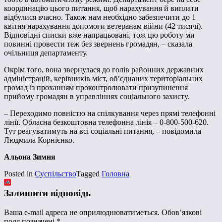
координацію цього питання, щоб нарахування й виплати
відбулися вчасно. Також нам необхідно забезпечити до 1
квітня нарахування допомоги ветеранам війни (42 тисячі).
Відповідні списки вже напрацьовані, тож цю роботу ми
повинні провести теж без звернень громадян, – сказала
очільниця департаменту.
Окрім того, вона звернулася до голів районних державних
адміністрацій, керівників міст, об’єднаних територіальних
громад із проханням проконтролювати призупинення
прийому громадян в управліннях соціального захисту.
– Переходимо повністю на спілкування через прямі телефонні
лінії. Обласна безкоштовна телефонна лінія – 0-800-500-620.
Тут реагуватимуть на всі соціальні питання, – повідомила
Людмила Корнієнко.
Альона Зимня
Posted in
Суспільство
Tagged
Головна
Залишити відповідь
Ваша e-mail адреса не оприлюднюватиметься.
Обов’язкові
поля позначені
*