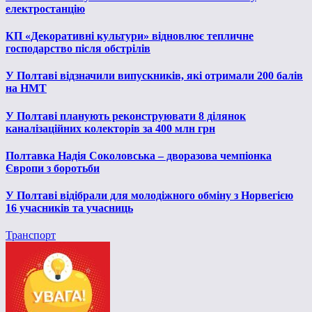
електростанцію
КП «Декоративні культури» відновлює тепличне
господарство після обстрілів
У Полтаві відзначили випускників, які отримали 200 балів
на НМТ
У Полтаві планують реконструювати 8 ділянок
каналізаційних колекторів за 400 млн грн
Полтавка Надія Соколовська – дворазова чемпіонка
Європи з боротьби
У Полтаві відібрали для молодіжного обміну з Норвегією
16 учасників та учасниць
Транспорт