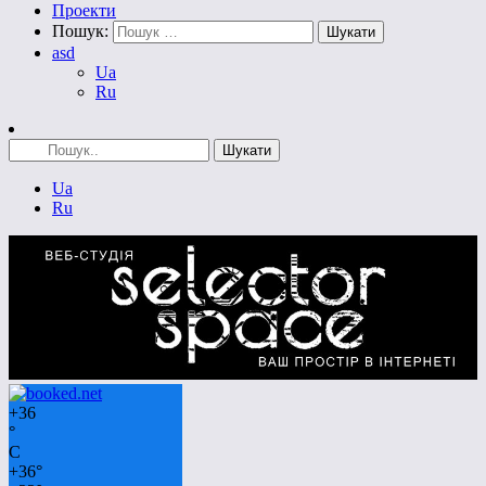
Проекти
Пошук:
asd
Ua
Ru
Ua
Ru
+
36
°
C
+
36°