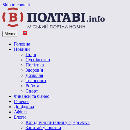
Skip to content
Меню
Vpoltave.info
Полтавський портал новин
Головна
Новини
Події
Суспільство
Політика
Здоров’я
Дозвілля
Транспорт
Робота
Спорт
Фінанси та бізнес
Галерея
Довідкова
Афіша
Блоги
Юридичні питання у сфері ЖКГ
Запитай у юриста