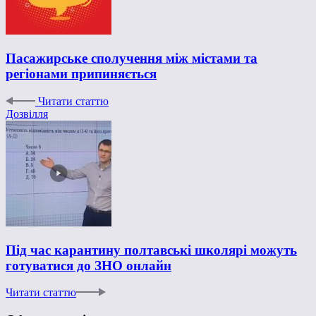
Пасажирське сполучення між містами та
регіонами припиняється
Читати статтю
Дозвілля
Під час карантину полтавські школярі можуть
готуватися до ЗНО онлайн
Читати статтю