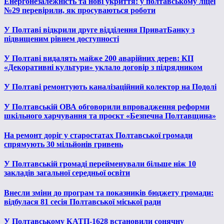
Енергонезалежність та нові укриття: у полтавському ліцеї
№29 перевірили, як просуваються роботи
У Полтаві відкрили друге відділення ПриватБанку з
підвищеним рівнем доступності
У Полтаві видалять майже 200 аварійних дерев: КП
«Декоративні культури» уклало договір з підрядником
У Полтаві ремонтують каналізаційний колектор на Подолі
У Полтавській ОВА обговорили впровадження реформи
шкільного харчування та проєкт «Безпечна Полтавщина»
На ремонт доріг у старостатах Полтавської громади
спрямують 30 мільйонів гривень
У Полтавській громаді перейменували більше ніж 10
закладів загальної середньої освіти
Внесли зміни до програм та показників бюджету громади:
відбулася 81 сесія Полтавської міської ради
У Полтавському КАТП-1628 встановили сонячну