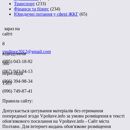
Транспорт
(233)
Фінанси та бізнес
(234)
Юридичні питання у сфері ЖКГ
(65)
зараз на
сайті
8
vpoltave2012@gmail.com
відвідувачів
(095) 043-18-92
580
(067) 943-04-13
переглядів
(066) 394-98-34
1503
(096) 749-87-41
Правила сайту:
Допускається цитування матеріалів без отримання
попередньої згоди Vpoltave.info за умови розміщення в тексті
обов'язкового посилання на Vpoltave.info - Сайт міста
Полтави. Для інтернет-видань обов'язкове розміщення