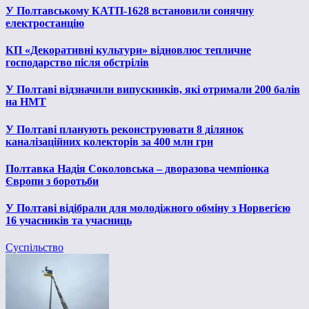
У Полтавському КАТП-1628 встановили сонячну
електростанцію
КП «Декоративні культури» відновлює тепличне
господарство після обстрілів
У Полтаві відзначили випускників, які отримали 200 балів
на НМТ
У Полтаві планують реконструювати 8 ділянок
каналізаційних колекторів за 400 млн грн
Полтавка Надія Соколовська – дворазова чемпіонка
Європи з боротьби
У Полтаві відібрали для молодіжного обміну з Норвегією
16 учасників та учасниць
Суспільство