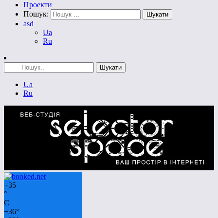
Проекти
Пошук:
asd
Ua
Ru
Ua
Ru
+
35
°
C
+
36°