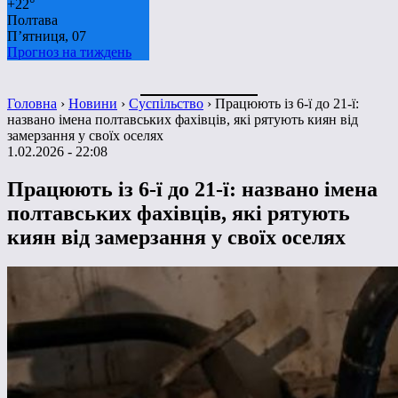
+
22°
Полтава
П’ятниця, 07
Прогноз на тиждень
Головна
›
Новини
›
Суспільство
›
Працюють із 6-ї до 21-ї:
названо імена полтавських фахівців, які рятують киян від
замерзання у своїх оселях
1.02.2026 - 22:08
Працюють із 6-ї до 21-ї: названо імена
полтавських фахівців, які рятують
киян від замерзання у своїх оселях