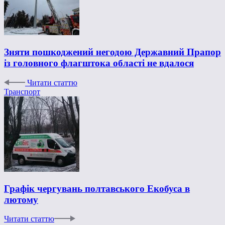
Зняти пошкоджений негодою Державний Прапор
із головного флагштока області не вдалося
Читати статтю
Транспорт
Графік чергувань полтавського Екобуса в
лютому
Читати статтю