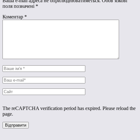
Ваша e-mail адреса не оприлюднюватиметься.
Обов’язкові
поля позначені
*
Коментар
*
The reCAPTCHA verification period has expired. Please reload the
page.