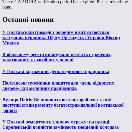
The reCAPTCHA verification period has expired. Please reload the
page.
Останні новини
У Полтавській громаді з робочим візитом побував
заступник керівника Офісу Президента України Віктор
Микита
В обласному центрі вшанували пам’ять страчених,
закатованих та загиблих у полоні
У Полтаві відзначили День медичного працівника
Полтавські музейники влаштували «день відкритих
дверей» для медичних працівників
Вулиця Паїсія Величковського: що зроблено та які
наступні етапи ремонту багатостраждальної полтавської
дороги
У Полтаві ремонтують зливову мережу: на вулиці
Європейській повністю замінюють зношений колодязь