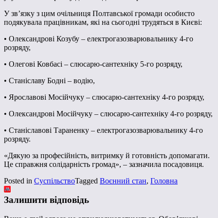
У зв’язку з цим очільниця Полтавської громади особисто
подякувала працівникам, які на сьогодні трудяться в Києві:
• Олександрові Козубу – електрогазозварювальнику 4-го
розряду,
• Олегові Ковбасі – слюсарю-сантехніку 5-го розряду,
• Станіславу Бодні – водію,
• Ярославові Мосійчуку – слюсарю-сантехніку 4-го розряду,
• Олександрові Мосійчуку – слюсарю-сантехніку 4-го розряду,
• Станіславові Тараненку – електрогазозварювальнику 4-го
розряду.
«Дякую за професійність, витримку й готовність допомагати.
Це справжня солідарність громад», – зазначила посадовиця.
Posted in
Суспільство
Tagged
Воєнний стан
,
Головна
Залишити відповідь