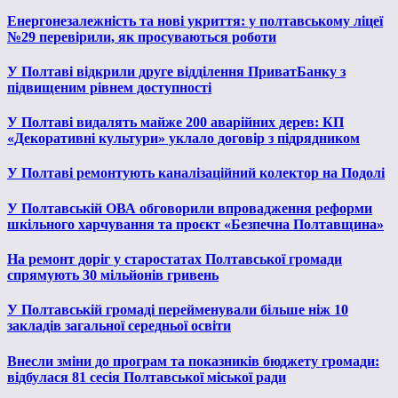
Енергонезалежність та нові укриття: у полтавському ліцеї
№29 перевірили, як просуваються роботи
У Полтаві відкрили друге відділення ПриватБанку з
підвищеним рівнем доступності
У Полтаві видалять майже 200 аварійних дерев: КП
«Декоративні культури» уклало договір з підрядником
У Полтаві ремонтують каналізаційний колектор на Подолі
У Полтавській ОВА обговорили впровадження реформи
шкільного харчування та проєкт «Безпечна Полтавщина»
На ремонт доріг у старостатах Полтавської громади
спрямують 30 мільйонів гривень
У Полтавській громаді перейменували більше ніж 10
закладів загальної середньої освіти
Внесли зміни до програм та показників бюджету громади:
відбулася 81 сесія Полтавської міської ради