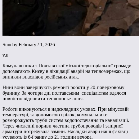
Sunday February / 1, 2026
v.s
Комунальники з Полтавської міської територіальної громади
допомагають Києву в ліквідації аварій на тепломережах, що
виникли внаслідок російських атак.
Нині вони завершують ремонті роботи у 20-поверховому
будинку. За чотири дні полтавським спеціалістам вдалося
повністю відновити теплопостачання.
Роботи виконуються в надскладних умовах. При мінусовій
температурі, за допомогою грілок, комунальники
розморожують труби систем водопостачання та каналізації.
Через численні пориви частина трубопроводів і запірної
арматури потребувала заміни. Наслідки аварії наші фахівці
усувають із 6-ї ранку до 21 години вечора.