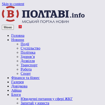
Skip to content
Меню
Vpoltave.info
Полтавський портал новин
Головна
Новини
Події
Суспільство
Політика
Здоров’я
Дозвілля
Транспорт
Робота
Спорт
Фінанси та бізнес
Галерея
Довідкова
Афіша
Блоги
Юридичні питання у сфері ЖКГ
Запитай у юриста