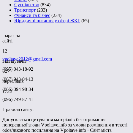
Суспільство
(834)
Транспорт
(233)
Фінанси та бізнес
(234)
Юридичні питання у сфері ЖКГ
(65)
зараз на
сайті
12
vpoltave2012@gmail.com
відвідувачів
(095) 043-18-92
627
(067) 943-04-13
переглядів
(066) 394-98-34
1732
(096) 749-87-41
Правила сайту:
Допускається цитування матеріалів без отримання
попередньої згоди Vpoltave.info за умови розміщення в тексті
обов'язкового посилання на Vpoltave.info - Сайт міста