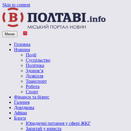
Skip to content
Меню
Vpoltave.info
Полтавський портал новин
Головна
Новини
Події
Суспільство
Політика
Здоров’я
Дозвілля
Транспорт
Робота
Спорт
Фінанси та бізнес
Галерея
Довідкова
Афіша
Блоги
Юридичні питання у сфері ЖКГ
Запитай у юриста