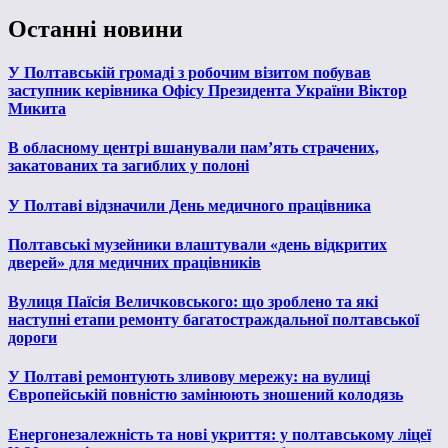
Останні новини
У Полтавській громаді з робочим візитом побував
заступник керівника Офісу Президента України Віктор
Микита
В обласному центрі вшанували пам’ять страчених,
закатованих та загиблих у полоні
У Полтаві відзначили День медичного працівника
Полтавські музейники влаштували «день відкритих
дверей» для медичних працівників
Вулиця Паїсія Величковського: що зроблено та які
наступні етапи ремонту багатостраждальної полтавської
дороги
У Полтаві ремонтують зливову мережу: на вулиці
Європейській повністю замінюють зношений колодязь
Енергонезалежність та нові укриття: у полтавському ліцеї