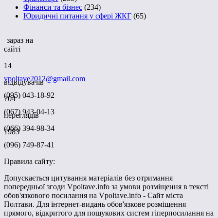
Фінанси та бізнес
(234)
Юридичні питання у сфері ЖКГ
(65)
зараз на
сайті
14
vpoltave2012@gmail.com
відвідувачів
(095) 043-18-92
704
(067) 943-04-13
переглядів
(066) 394-98-34
1983
(096) 749-87-41
Правила сайту:
Допускається цитування матеріалів без отримання
попередньої згоди Vpoltave.info за умови розміщення в тексті
обов'язкового посилання на Vpoltave.info - Сайт міста
Полтави. Для інтернет-видань обов'язкове розміщення
прямого, відкритого для пошукових систем гіперпосилання на