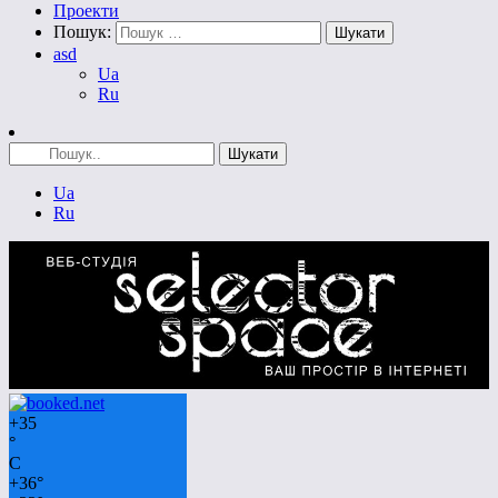
Проекти
Пошук:
asd
Ua
Ru
Ua
Ru
+
35
°
C
+
36°