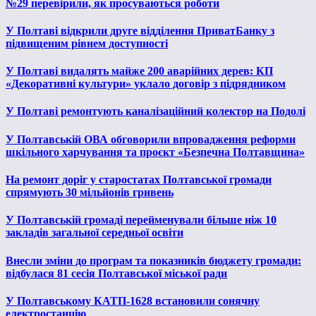
№29 перевірили, як просуваються роботи
У Полтаві відкрили друге відділення ПриватБанку з
підвищеним рівнем доступності
У Полтаві видалять майже 200 аварійних дерев: КП
«Декоративні культури» уклало договір з підрядником
У Полтаві ремонтують каналізаційний колектор на Подолі
У Полтавській ОВА обговорили впровадження реформи
шкільного харчування та проєкт «Безпечна Полтавщина»
На ремонт доріг у старостатах Полтавської громади
спрямують 30 мільйонів гривень
У Полтавській громаді перейменували більше ніж 10
закладів загальної середньої освіти
Внесли зміни до програм та показників бюджету громади:
відбулася 81 сесія Полтавської міської ради
У Полтавському КАТП-1628 встановили сонячну
електростанцію