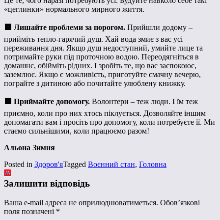
Це те, чого наразі потребують усі. Будуйте навколо себе такі
«цеглинки» нормального мирного життя.
🟪
Лишайте проблеми за порогом.
Прийшли додому –
прийміть тепло-гарячий душ. Хай вода змиє з вас усі
переживання дня. Якщо душ недоступний, умийте лице та
потримайте руки під проточною водою. Переодягніться в
домашнє, обійміть рідних. І зробіть те, що вас заспокоює,
заземлює. Якщо є можливість, приготуйте смачну вечерю,
пограйте з дитиною або почитайте улюблену книжку.
🟪
Приймайте допомогу.
Волонтери – теж люди. І їм теж
приємно, коли про них хтось піклується. Дозволяйте іншим
допомагати вам і просіть про допомогу, коли потребуєте її. Ми
стаємо сильнішими, коли працюємо разом!
Альона Зимня
Posted in
Здоров'я
Tagged
Воєнний стан
,
Головна
Залишити відповідь
Ваша e-mail адреса не оприлюднюватиметься.
Обов’язкові
поля позначені
*