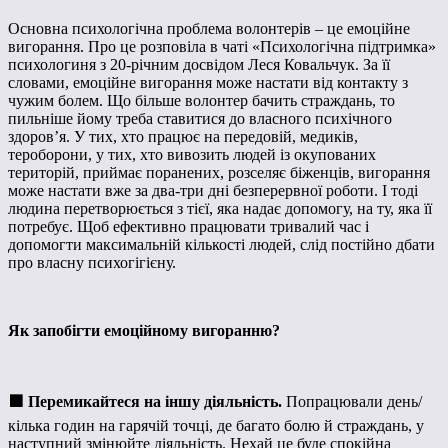
Основна психологічна проблема волонтерів – це емоційне
вигорання. Про це розповіла в чаті «Психологічна підтримка»
психологиня з 20-річним досвідом Леся Ковальчук. За її
словами, емоційне вигорання може настати від контакту з
чужим болем. Що більше волонтер бачить страждань, то
пильніше йому треба ставитися до власного психічного
здоров’я. У тих, хто працює на передовій, медиків,
тероборони, у тих, хто вивозить людей із окупованих
територій, приймає поранених, розселяє біженців, вигорання
може настати вже за два-три дні безперервної роботи. І тоді
людина перетворюється з тієї, яка надає допомогу, на ту, яка її
потребує. Щоб ефективно працювати тривалий час і
допомогти максимальній кількості людей, слід постійно дбати
про власну психогігієну.
Як запобігти емоційному вигоранню?
🟪
Перемикайтеся на іншу діяльність.
Попрацювали день/
кілька годин на гарячій точці, де багато болю й страждань, у
наступний змінюйте діяльність. Нехай це буде спокійна