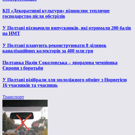
КП «Декоративні культури» відновлює тепличне
господарство після обстрілів
У Полтаві відзначили випускників, які отримали 200 балів
на НМТ
У Полтаві планують реконструювати 8 ділянок
каналізаційних колекторів за 400 млн грн
Полтавка Надія Соколовська – дворазова чемпіонка
Європи з боротьби
У Полтаві відібрали для молодіжного обміну з Норвегією
16 учасників та учасниць
Транспорт