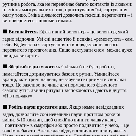
рутинна робота, яка не передбачає багато контактів із людьми:
плетіння маскувальних сіток, приготування їжі, сортування
одягу тощо. Зміна діяльності дозволить психіці перепочити – і
ви повернетесь з новими силами.
🟪
Висипайтеся.
Ефективний волонтер – це волонтер, який
гарно відпочив. Уві сні наше тіло й психіка «ремонтують» самі
себе. Відбувається сортування та впорядкування всього
пережитого протягом дня. Якщо нехтувати сном, можна дуже
швидко вигоріти.
🟪
Зберігайте ритм життя.
Скільки б не було роботи,
намагайтеся дотримуватися базових рутин. Умивайтеся
вранці, їжте тричі на день, не забувайте приймати свої ліки
тощо. Це важливо не лише для нормального фізичного
самопочуття. Звичні ритуали заспокоюють і дають відчуття:
«Я в порядку».
🟪
Робіть паузи протягом дня.
Якщо немає невідкладних
задач, дозволяйте собі невеличкі паузи протягом робочої
зміни. 5-10 хвилин, щоб спокійно випити чашку кави,
«повтикати» в смартфон або просто подивитися у небо, – це
зовсім небагато. Але це дає відчуття звичного плину життя.