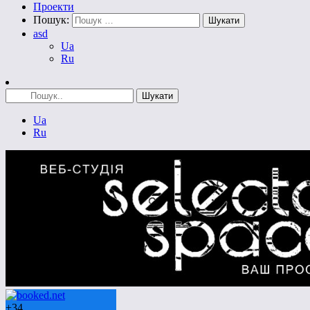
Проекти
Пошук:
asd
Ua
Ru
Ua
Ru
+
34