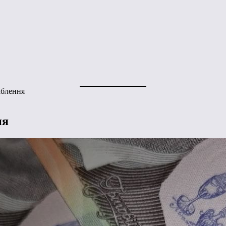
аблення
ня