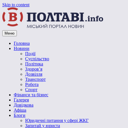
Skip to content
Меню
Vpoltave.info
Полтавський портал новин
Головна
Новини
Події
Суспільство
Політика
Здоров’я
Дозвілля
Транспорт
Робота
Спорт
Фінанси та бізнес
Галерея
Довідкова
Афіша
Блоги
Юридичні питання у сфері ЖКГ
Запитай у юриста