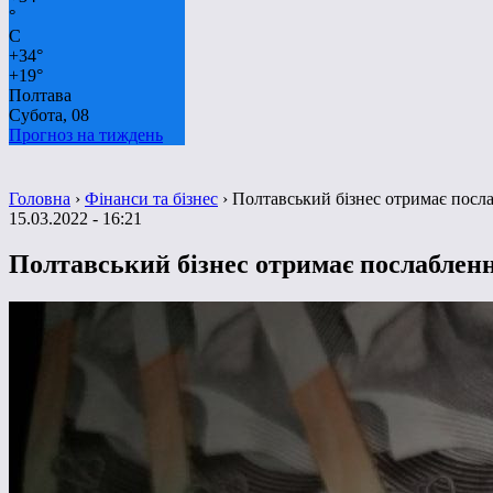
°
C
+
34°
+
19°
Полтава
Субота, 08
Прогноз на тиждень
Головна
›
Фінанси та бізнес
›
Полтавський бізнес отримає посл
15.03.2022 - 16:21
Полтавський бізнес отримає послаблен