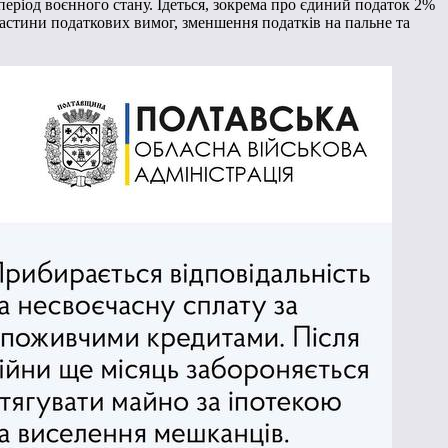
період воєнного стану. Ідеться, зокрема про єдиний податок 2%
частини податкових вимог, зменшення податків на пальне та