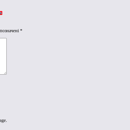
 позначені
*
age.