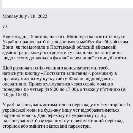
Monday July / 18, 2022
v.s
Відсьогодні, 18 липня, на сайті Міністерства освіти та науки
України працює чатбот для допомоги майбутнім абітурієнтам.
Вони, як повідомили в Полтавській обласній військовій
адміністрації, можуть отримати тут відповіді на запитання
щодо вступу до закладів фахової передвищої та вищої освіти.
Щоб розпочати спілкування з консультантами, треба
натиснути кнопку «Поставити запитання», розміщену в
правому нижньому кутку сайту. Фахівці відповідають
оперативно. Проконсультуватися через сервіс можна з
понеділка по четвер (із 9.00 до 17.00), а також у п’ятницю (із
9.0 до 16.00).
У разі налаштувань автоматичого перекладу вмісту сторінок із
української мови на будь-яку іншу чат відображатиметься
обраною мовою. Для переходу на українську слід у
налаштуваннях браузера вимкнути автоматичний переклад
сторінок або змінити відповідні параметри.