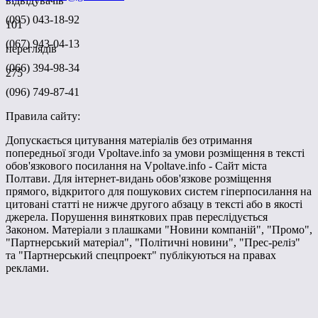
відвідувачів
(095) 043-18-92
101
(067) 943-04-13
переглядів
(066) 394-98-34
275
(096) 749-87-41
Правила сайту:
Допускається цитування матеріалів без отримання
попередньої згоди Vpoltave.info за умови розміщення в тексті
обов'язкового посилання на Vpoltave.info - Сайт міста
Полтави. Для інтернет-видань обов'язкове розміщення
прямого, відкритого для пошукових систем гіперпосилання на
цитовані статті не нижче другого абзацу в тексті або в якості
джерела. Порушення виняткових прав переслідується
Законом. Матеріали з плашками "Новини компаній", "Промо",
"Партнерський матеріал", "Політичні новини", "Прес-реліз"
та "Партнерський спецпроект" публікуються на правах
реклами.