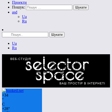
Проекти
Пошук:
asd
Ua
Ru
Ua
Ru
+
34
°
C
+
28°