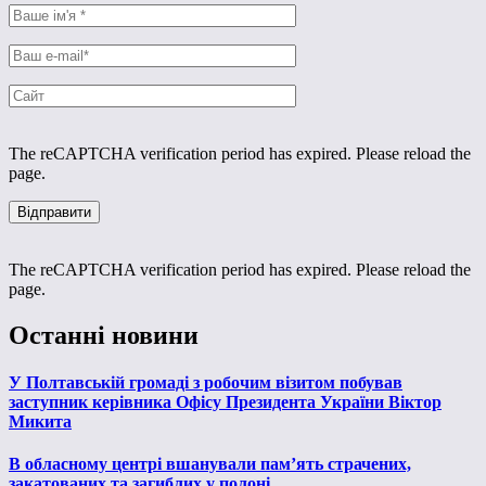
The reCAPTCHA verification period has expired. Please reload the
page.
The reCAPTCHA verification period has expired. Please reload the
page.
Останні новини
У Полтавській громаді з робочим візитом побував
заступник керівника Офісу Президента України Віктор
Микита
В обласному центрі вшанували пам’ять страчених,
закатованих та загиблих у полоні