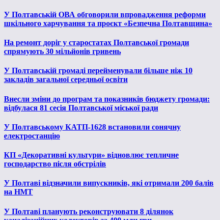
У Полтавській ОВА обговорили впровадження реформи
шкільного харчування та проєкт «Безпечна Полтавщина»
На ремонт доріг у старостатах Полтавської громади
спрямують 30 мільйонів гривень
У Полтавській громаді перейменували більше ніж 10
закладів загальної середньої освіти
Внесли зміни до програм та показників бюджету громади:
відбулася 81 сесія Полтавської міської ради
У Полтавському КАТП-1628 встановили сонячну
електростанцію
КП «Декоративні культури» відновлює тепличне
господарство після обстрілів
У Полтаві відзначили випускників, які отримали 200 балів
на НМТ
У Полтаві планують реконструювати 8 ділянок