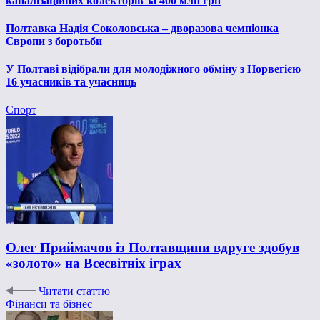
каналізаційних колекторів за 400 млн грн
Полтавка Надія Соколовська – дворазова чемпіонка
Європи з боротьби
У Полтаві відібрали для молодіжного обміну з Норвегією
16 учасників та учасниць
Спорт
Олег Приймачов із Полтавщини вдруге здобув
«золото» на Всесвітніх іграх
Читати статтю
Фінанси та бізнес