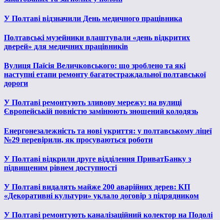
У Полтаві відзначили День медичного працівника
Полтавські музейники влаштували «день відкритих
дверей» для медичних працівників
Вулиця Паїсія Величковського: що зроблено та які
наступні етапи ремонту багатостраждальної полтавської
дороги
У Полтаві ремонтують зливову мережу: на вулиці
Європейській повністю замінюють зношений колодязь
Енергонезалежність та нові укриття: у полтавському ліцеї
№29 перевірили, як просуваються роботи
У Полтаві відкрили друге відділення ПриватБанку з
підвищеним рівнем доступності
У Полтаві видалять майже 200 аварійних дерев: КП
«Декоративні культури» уклало договір з підрядником
У Полтаві ремонтують каналізаційний колектор на Подолі