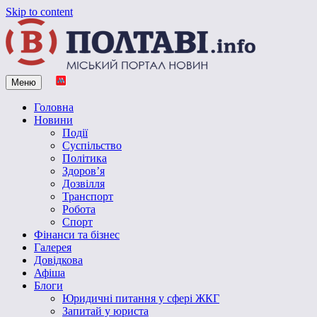
Skip to content
Меню
Vpoltave.info
Полтавський портал новин
Головна
Новини
Події
Суспільство
Політика
Здоров’я
Дозвілля
Транспорт
Робота
Спорт
Фінанси та бізнес
Галерея
Довідкова
Афіша
Блоги
Юридичні питання у сфері ЖКГ
Запитай у юриста