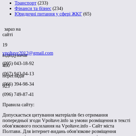
Транспорт
(233)
Фінанси та бізнес
(234)
Юридичні питання у сфері ЖКГ
(65)
зараз на
сайті
19
vpoltave2012@gmail.com
відвідувачів
(095) 043-18-92
400
(067) 943-04-13
переглядів
(066) 394-98-34
923
(096) 749-87-41
Правила сайту:
Допускається цитування матеріалів без отримання
попередньої згоди Vpoltave.info за умови розміщення в тексті
обов'язкового посилання на Vpoltave.info - Сайт міста
Полтави. Для інтернет-видань обов'язкове розміщення