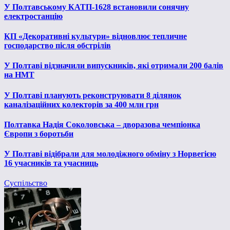
У Полтавському КАТП-1628 встановили сонячну
електростанцію
КП «Декоративні культури» відновлює тепличне
господарство після обстрілів
У Полтаві відзначили випускників, які отримали 200 балів
на НМТ
У Полтаві планують реконструювати 8 ділянок
каналізаційних колекторів за 400 млн грн
Полтавка Надія Соколовська – дворазова чемпіонка
Європи з боротьби
У Полтаві відібрали для молодіжного обміну з Норвегією
16 учасників та учасниць
Суспільство