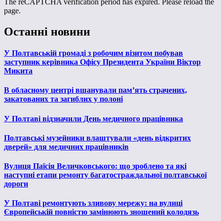
The reCAPTCHA verification period has expired. Please reload the
page.
Останні новини
У Полтавській громаді з робочим візитом побував
заступник керівника Офісу Президента України Віктор
Микита
В обласному центрі вшанували пам’ять страчених,
закатованих та загиблих у полоні
У Полтаві відзначили День медичного працівника
Полтавські музейники влаштували «день відкритих
дверей» для медичних працівників
Вулиця Паїсія Величковського: що зроблено та які
наступні етапи ремонту багатостраждальної полтавської
дороги
У Полтаві ремонтують зливову мережу: на вулиці
Європейській повністю замінюють зношений колодязь