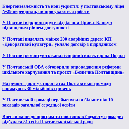
Енергонезалежність та нові укриття: у полтавському ліцеї
№29 перевірили, як просуваються роботи
У Полтаві відкрили друге відділення ПриватБанку з
підвищеним рівнем доступності
У Полтаві видалять майже 200 аварійних дерев: КП
«Декоративні культури» уклало договір з підрядником
У Полтаві ремонтують каналізаційний колектор на Подолі
У Полтавській ОВА обговорили впровадження реформи
шкільного харчування та проєкт «Безпечна Полтавщина»
На ремонт доріг у старостатах Полтавської громади
спрямують 30 мільйонів гривень
У Полтавській громаді перейменували більше ніж 10
закладів загальної середньої освіти
Внесли зміни до програм та показників бюджету громади:
відбулася 81 сесія Полтавської міської ради