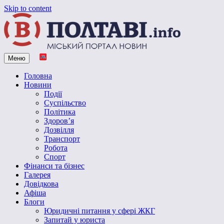
Skip to content
Меню
Vpoltave.info
Полтавський портал новин
Головна
Новини
Події
Суспільство
Політика
Здоров’я
Дозвілля
Транспорт
Робота
Спорт
Фінанси та бізнес
Галерея
Довідкова
Афіша
Блоги
Юридичні питання у сфері ЖКГ
Запитай у юриста