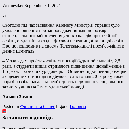
Wednesday September / 1, 2021
v.s
Сьогодні під час засідання Кабінету Міністрів України було
ухвалено рішення про запровадження змін до розмірів
стипендіального забезпечення учнів закладів професійної
освіти, студентів закладів фахової передвищої та вищої освіти.
Про це повідомив на своєму Телеграм-каналі прем’єр-міністр
Денис Шмигаль.
– У закладах профтехосвіти стипендії будуть збільшені у 2,5
рази, а студенти вишів отримають підвищення щонайменше в
1,5 рази, – зазначив урядовець. – Останнє підвищення розмірів
академічних стипендій відбулося в листопаді 2017 року, тому
наразі назріла нагальна необхідність підвищення соціального
захисту учнівської та студентської молоді.
Альона Зимня
Posted in
Фінанси та бізнес
Tagged
Головна
Залишити відповідь
Ваша e-mail адреса не оприлюднюватиметься.
Обов’язкові