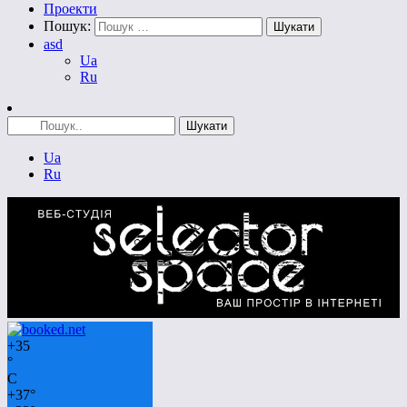
Проекти
Пошук:
asd
Ua
Ru
Ua
Ru
+
35
°
C
+
37°