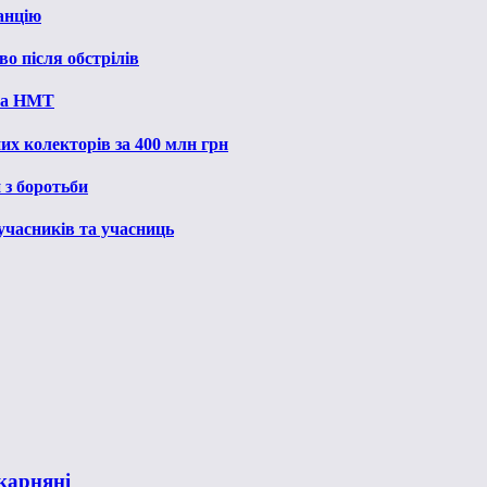
анцію
о після обстрілів
 на НМТ
их колекторів за 400 млн грн
 з боротьби
 учасників та учасниць
карняні