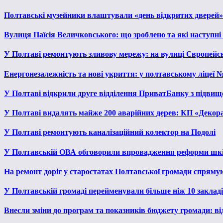
Полтавські музейники влаштували «день відкритих дверей»
Вулиця Паїсія Величковського: що зроблено та які наступні
У Полтаві ремонтують зливову мережу: на вулиці Європейс
Енергонезалежність та нові укриття: у полтавському ліцеї 
У Полтаві відкрили друге відділення ПриватБанку з підвищ
У Полтаві видалять майже 200 аварійних дерев: КП «Декора
У Полтаві ремонтують каналізаційний колектор на Подолі
У Полтавській ОВА обговорили впровадження реформи шкі
На ремонт доріг у старостатах Полтавської громади спряму
У Полтавській громаді перейменували більше ніж 10 закладів
Внесли зміни до програм та показників бюджету громади: від