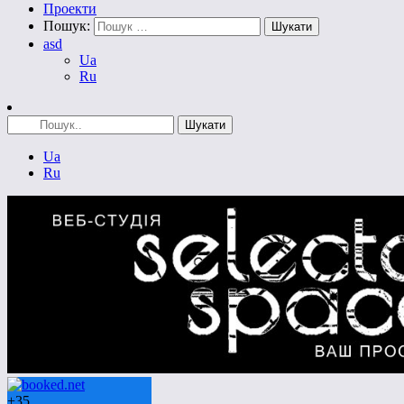
Проекти
Пошук:
asd
Ua
Ru
Ua
Ru
+
35