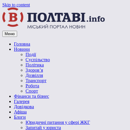
Skip to content
Меню
Vpoltave.info
Полтавський портал новин
Головна
Новини
Події
Суспільство
Політика
Здоров’я
Дозвілля
Транспорт
Робота
Спорт
Фінанси та бізнес
Галерея
Довідкова
Афіша
Блоги
Юридичні питання у сфері ЖКГ
Запитай у юриста