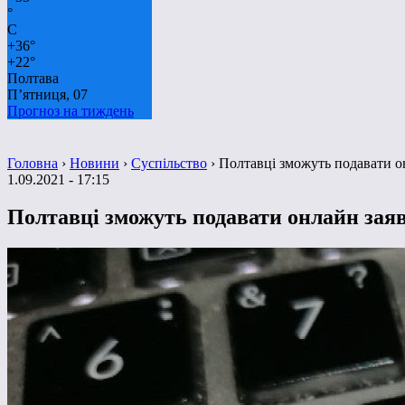
°
C
+
36°
+
22°
Полтава
П’ятниця, 07
Прогноз на тиждень
Головна
›
Новини
›
Суспільство
›
Полтавці зможуть подавати о
1.09.2021 - 17:15
Полтавці зможуть подавати онлайн зая