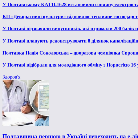
У Полтавському КАТП-1628 встановили сонячну електрост
КП «Декоративні культури» відновлює тепличне господарств
У Полтаві відзначили випускників, які отримали 200 балів
У Полтаві планують реконструювати 8 ділянок каналізаційн
Полтавка Надія Соколовська – дворазова чемпіонка Європи
У Полтаві відібрали для молодіжного обміну з Норвегією 16
Здоров'я
Полтавщина першою в Україні переходить на е-лі