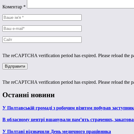
Коментар
*
The reCAPTCHA verification period has expired. Please reload the p
The reCAPTCHA verification period has expired. Please reload the p
Останні новини
У Полтавській громаді з робочим візитом побував заступни
В обласному центрі вшанували пам’ять страчених, закатован
У Полтаві відзначили День медичного працівника