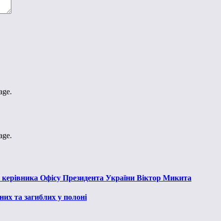
age.
age.
к керівника Офісу Президента України Віктор Микита
их та загиблих у полоні