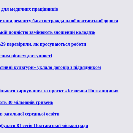
 для медичних працівників
 етапи ремонту багатостраждальної полтавської дороги
ькій повністю замінюють зношений колодязь
№29 перевірили, як просуваються роботи
еним рівнем доступності
тивні культури» уклало договір з підрядником
льного харчування та проєкт «Безпечна Полтавщина»
ють 30 мільйонів гривень
 загальної середньої освіти
булася 81 сесія Полтавської міської ради