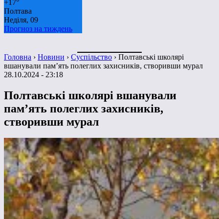
+
17°
Полтава
Неділя, 09
Прогноз на тиждень
Головна
›
Новини
›
Суспільство
›
Полтавські школярі
вшанували пам’ять полеглих захисників, створивши мурал
28.10.2024 - 23:18
Полтавські школярі вшанували
пам’ять полеглих захисників,
створивши мурал