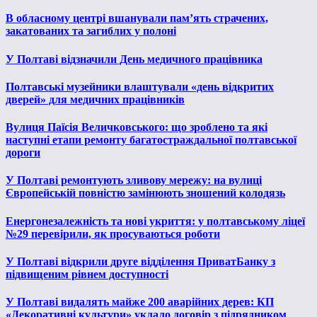
В обласному центрі вшанували пам’ять страчених,
закатованих та загиблих у полоні
У Полтаві відзначили День медичного працівника
Полтавські музейники влаштували «день відкритих
дверей» для медичних працівників
Вулиця Паїсія Величковського: що зроблено та які
наступні етапи ремонту багатостраждальної полтавської
дороги
У Полтаві ремонтують зливову мережу: на вулиці
Європейській повністю замінюють зношений колодязь
Енергонезалежність та нові укриття: у полтавському ліцеї
№29 перевірили, як просуваються роботи
У Полтаві відкрили друге відділення ПриватБанку з
підвищеним рівнем доступності
У Полтаві видалять майже 200 аварійних дерев: КП
«Декоративні культури» уклало договір з підрядником