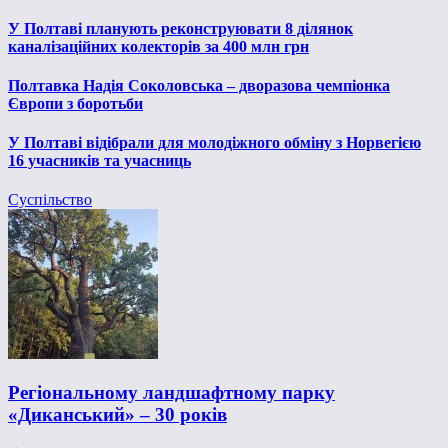
У Полтаві планують реконструювати 8 ділянок
каналізаційних колекторів за 400 млн грн
Полтавка Надія Соколовська – дворазова чемпіонка
Європи з боротьби
У Полтаві відібрали для молодіжного обміну з Норвегією
16 учасників та учасниць
Суспільство
Регіональному ландшафтному парку
«Диканський» – 30 років