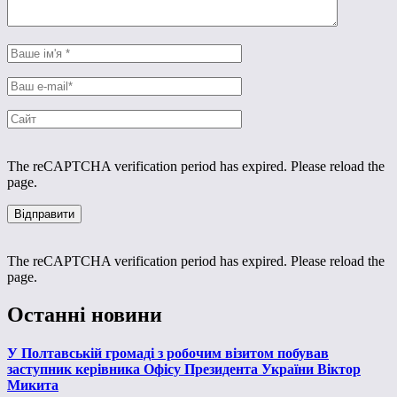
The reCAPTCHA verification period has expired. Please reload the
page.
The reCAPTCHA verification period has expired. Please reload the
page.
Останні новини
У Полтавській громаді з робочим візитом побував
заступник керівника Офісу Президента України Віктор
Микита