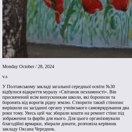
Monday October / 28, 2024
v.s
У Полтавському закладі загальної середньої освіти №30
відбулося відкриття муралу «Світанок незламності». Він
присвячений всім випускникам школи, які боронили та
боронять від ворогів рідну землю. Створити такий стінопис
вирішили на засіданні органу учнівського самоврядування два
роки тому. Увесь цей час збирали кошти на ремонт стіни під
зображення та фарби для нього. Для цього організовували
благодійні ярмарки, збирали донати, розповіла керівник
закладу Оксана Чередник.