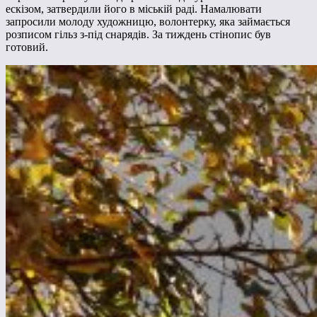
ескізом, затвердили його в міській раді. Намалювати
запросили молоду художницю, волонтерку, яка займається
розписом гільз з-під снарядів. За тиждень стінопис був
готовий.