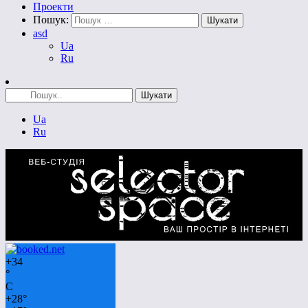
Проекти
Пошук:
asd
Ua
Ru
Ua
Ru
+
34
°
C
+
28°