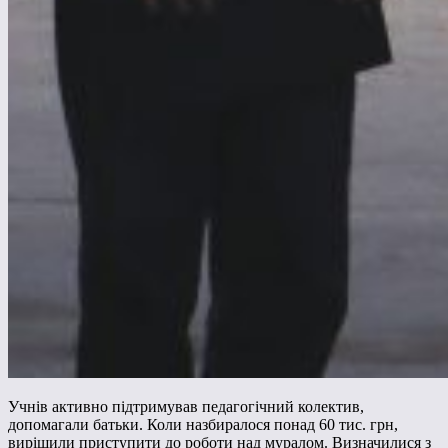
Учнів активно підтримував педагогічний колектив,
допомагали батьки. Коли назбиралося понад 60 тис. грн,
вирішили приступити до роботи над муралом. Визначилися з