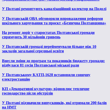
У Полтаві ремонтують каналізаційний колектор на Подолі
У Полтавській ОВА обговорили впровадження реформи
шкільного харчування та проєкт «Безпечна Полтавщина»
На ремонт доріг у старостатах Полтавської громади
спрямують 30 мільйонів гривень
У Полтавській громаді перейменували більше ніж 10
закладів загальної середньої освіти
Внесли зміни до програм та показників бюджету громади:
відбулася 81 сесія Полтавської міської ради
У Полтавському КАТП-1628 встановили сонячну
електростанцію
КП «Декоративні культури» відновлює тепличне
господарство після обстрілів
У Полтаві відзначили випускників, які отримали 200 балів
на НМТ