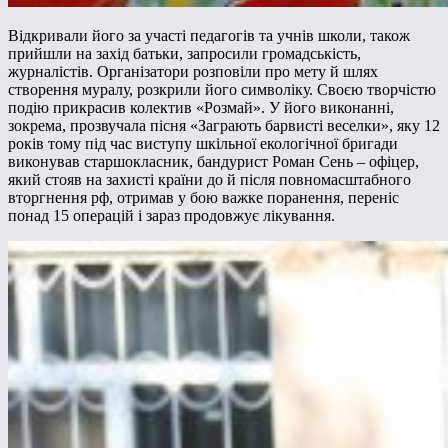
Відкривали його за участі педагогів та учнів школи, також
прийшли на захід батьки, запросили громадськість,
журналістів. Організатори розповіли про мету й шлях
створення муралу, розкрили його символіку. Своєю творчістю
подію прикрасив колектив «Розмай». У його виконанні,
зокрема, прозвучала пісня «Заграють барвисті веселки», яку 12
років тому під час виступу шкільної екологічної бригади
виконував старшокласник, бандурист Роман Сень – офіцер,
який стояв на захисті країни до й після повномасштабного
вторгнення рф, отримав у бою важке поранення, переніс
понад 15 операцій і зараз продовжує лікування.