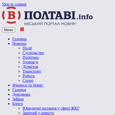
Skip to content
Меню
Vpoltave.info
Полтавський портал новин
Головна
Новини
Події
Суспільство
Політика
Здоров’я
Дозвілля
Транспорт
Робота
Спорт
Фінанси та бізнес
Галерея
Довідкова
Афіша
Блоги
Юридичні питання у сфері ЖКГ
Запитай у юриста