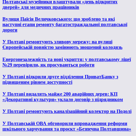
Полтавські музейники влаштували «день відкритих
дверей» для медичних працівників
Вулиця Паїсія Величковського: що зроблено та які
наступні етапи ремонту багатостраждальної полтавської
дороги
У Полтаві ремонтують зливову мережу: на вулиці
Європейській повністю замінюють зношений колодязь
Енергонезалежність та нові укриття: у полтавському ліцеї
№29 перевірили, як просуваються роботи
У Полтаві відкрили друге відділення ПриватБанку з
підвищеним рівнем доступності
У Полтаві видалять майже 200 аварійних дерев: КП
«Декоративні культури» уклало договір з підрядником
У Полтаві ремонтують каналізаційний колектор на Подолі
У Полтавській ОВА обговорили впровадження реформи
шкільного харчування та проєкт «Безпечна Полтавщина»