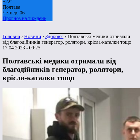
+
22°
Полтава
Четвер, 06
Прогноз на тиждень
Головна
›
Новини
›
Здоров'я
›
Полтавські медики отримали
від благодійників генератор, ролятори, крісла-каталки тощо
17.04.2023 - 09:25
Полтавські медики отримали від
благодійників генератор, ролятори,
крісла-каталки тощо