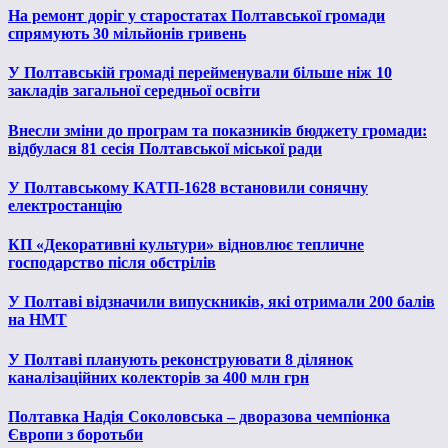
На ремонт доріг у старостатах Полтавської громади
спрямують 30 мільйонів гривень
У Полтавській громаді перейменували більше ніж 10
закладів загальної середньої освіти
Внесли зміни до програм та показників бюджету громади:
відбулася 81 сесія Полтавської міської ради
У Полтавському КАТП-1628 встановили сонячну
електростанцію
КП «Декоративні культури» відновлює тепличне
господарство після обстрілів
У Полтаві відзначили випускників, які отримали 200 балів
на НМТ
У Полтаві планують реконструювати 8 ділянок
каналізаційних колекторів за 400 млн грн
Полтавка Надія Соколовська – дворазова чемпіонка
Європи з боротьби