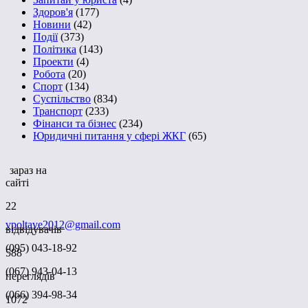
Здоров'я
(177)
Новини
(42)
Події
(373)
Політика
(143)
Проекти
(4)
Робота
(20)
Спорт
(134)
Суспільство
(834)
Транспорт
(233)
Фінанси та бізнес
(234)
Юридичні питання у сфері ЖКГ
(65)
зараз на
сайті
22
vpoltave2012@gmail.com
відвідувачів
(095) 043-18-92
588
(067) 943-04-13
переглядів
(066) 394-98-34
1072