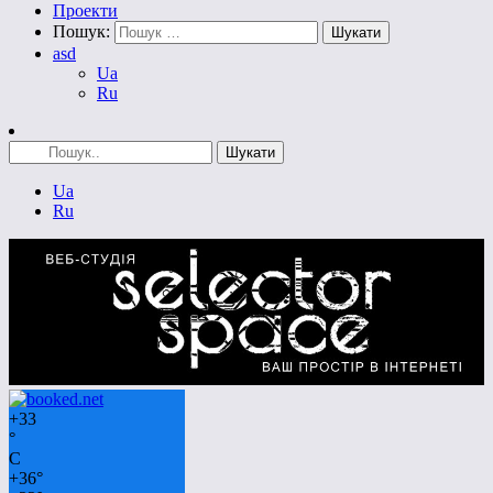
Проекти
Пошук:
asd
Ua
Ru
Ua
Ru
+
33
°
C
+
36°