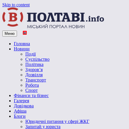
Skip to content
Меню
Vpoltave.info
Полтавський портал новин
Головна
Новини
Події
Суспільство
Політика
Здоров’я
Дозвілля
Транспорт
Робота
Спорт
Фінанси та бізнес
Галерея
Довідкова
Афіша
Блоги
Юридичні питання у сфері ЖКГ
Запитай у юриста