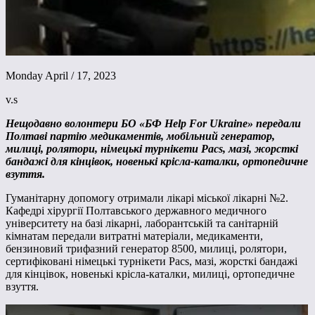
Monday April / 17, 2023
v.s
Нещодавно волонтери БО «БФ Help For Ukraine» передали
Полтаві партію медикаментів, мобільний генератор,
милиці, ролятори, німецькі турнікети Pacs, мазі, жорсткі
бандажі для кінцівок, новенькі крісла-каталки, ортопедичне
взуття.
Гуманітарну допомогу отримали лікарі міської лікарні №2.
Кафедрі хірургії Полтавського державного медичного
університету на базі лікарні, лаборантській та санітарній
кімнатам передали витратні матеріали, медикаменти,
бензиновий трифазний генератор 8500, милиці, ролятори,
сертифіковані німецькі турнікети Pacs, мазі, жорсткі бандажі
для кінцівок, новенькі крісла-каталки, милиці, ортопедичне
взуття.