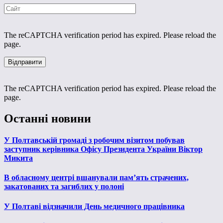
The reCAPTCHA verification period has expired. Please reload the
page.
The reCAPTCHA verification period has expired. Please reload the
page.
Останні новини
У Полтавській громаді з робочим візитом побував
заступник керівника Офісу Президента України Віктор
Микита
В обласному центрі вшанували пам’ять страчених,
закатованих та загиблих у полоні
У Полтаві відзначили День медичного працівника