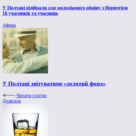
У Полтаві відібрали для молодіжного обміну з Норвегією
16 учасників та учасниць
Афіша
У Полтаві звітуватиме «золотий фонд»
Читати статтю
Дозвілля