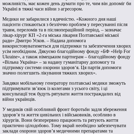
можливість, має кожен день думати про те, чим він допоміг би
Україні в тяжкі часи війни з агресором.
Медики не забарилися з вдячністю. «Кожного дня наші
пацієнти стикаються з безліччю проблем у пересуванні після
травм, переломів та в післяопераційний період, – зазначає
лікар-хірург КП «2-га міська лікарня Полтавської міської
ради» Дмитро Усков. – Надана допомога
використовуватиметься для підтримки та забезпечення хворих
усім необхідним. Дякуємо благодійному фонду «БФ «Help For
Ukraine», а також німецьким партнерам – благодійному фонду
«Вільна Україна» – за надану гуманітарну допомогу та
підтримку системи охорони здоров‘я. Ця партія допомоги
значно полегшить лікування тяжких хворих».
Завдяки мобільному генератору полтавські медики зможуть
підтримувати зв’язок із колегами з усього світу, і ці
консультації теж будуть рятувати життя постраждалих від
війни українців.
У медиків свій особливий фронт боротьби задля збереження
здоров’я та життя цивільних і військовиків, особливо в
хірургів. Вони безперервно працюють та рятують життя
практично цілодобово. Тому вкрай необхідно забезпечувати
заклади охорони здоров’я медичними препаратами та