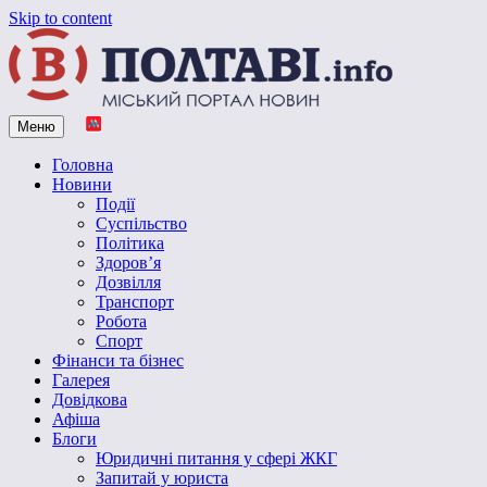
Skip to content
Меню
Vpoltave.info
Полтавський портал новин
Головна
Новини
Події
Суспільство
Політика
Здоров’я
Дозвілля
Транспорт
Робота
Спорт
Фінанси та бізнес
Галерея
Довідкова
Афіша
Блоги
Юридичні питання у сфері ЖКГ
Запитай у юриста