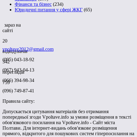
Фінанси та бізнес
(234)
Юридичні питання у сфері ЖКГ
(65)
зараз на
сайті
20
vpoltave2012@gmail.com
відвідувачів
(095) 043-18-92
342
(067) 943-04-13
переглядів
(066) 394-98-34
759
(096) 749-87-41
Правила сайту:
Допускається цитування матеріалів без отримання
попередньої згоди Vpoltave.info за умови розміщення в тексті
обов'язкового посилання на Vpoltave.info - Сайт міста
Полтави. Для інтернет-видань обов'язкове розміщення
прямого, відкритого для пошукових систем гіперпосилання на