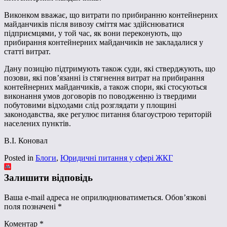
Виконком вважає, що витрати по прибиранню контейнерних
майданчиків після вивозу сміття має здійснюватися
підприємцями, у той час, як вони переконують, що
прибирання контейнерних майданчиків не закладалися у
статті витрат.
Дану позицію підтримують також суди, які стверджують, що
позови, які пов’язанні із стягнення витрат на прибирання
контейнерних майданчиків, а також спори, які стосуються
виконання умов договорів по поводженню із твердими
побутовими відходами слід розглядати у площині
законодавства, яке регулює питання благоустрою територій
населених пунктів.
В.І. Коновал
Posted in
Блоги
,
Юридичні питання у сфері ЖКГ
Залишити відповідь
Ваша e-mail адреса не оприлюднюватиметься.
Обов’язкові
поля позначені
*
Коментар
*