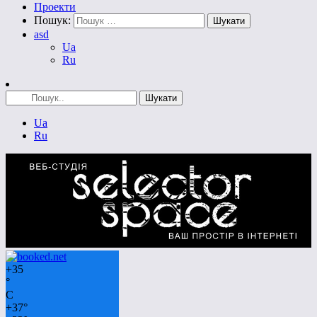
Проекти
Пошук:
asd
Ua
Ru
Ua
Ru
+
35
°
C
+
37°