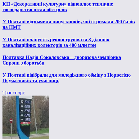
КП «Декоративні культури» відновлює тепличне
господарство після обстрілів
У Полтаві відзначили випускників, які отримали 200 балів
на НМТ
У Полтаві планують реконструювати 8 ділянок
каналізаційних колекторів за 400 млн грн
Полтавка Надія Соколовська – дворазова чемпіонка
Європи з боротьби
У Полтаві відібрали для молодіжного обміну з Норвегією
16 учасників та учасниць
Транспорт