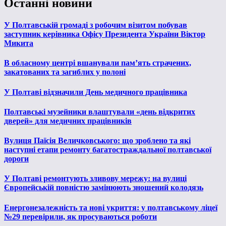
Останні новини
У Полтавській громаді з робочим візитом побував
заступник керівника Офісу Президента України Віктор
Микита
В обласному центрі вшанували пам’ять страчених,
закатованих та загиблих у полоні
У Полтаві відзначили День медичного працівника
Полтавські музейники влаштували «день відкритих
дверей» для медичних працівників
Вулиця Паїсія Величковського: що зроблено та які
наступні етапи ремонту багатостраждальної полтавської
дороги
У Полтаві ремонтують зливову мережу: на вулиці
Європейській повністю замінюють зношений колодязь
Енергонезалежність та нові укриття: у полтавському ліцеї
№29 перевірили, як просуваються роботи