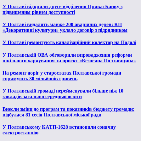
У Полтаві відкрили друге відділення ПриватБанку з
підвищеним рівнем доступності
У Полтаві видалять майже 200 аварійних дерев: КП
«Декоративні культури» уклало договір з підрядником
У Полтаві ремонтують каналізаційний колектор на Подолі
У Полтавській ОВА обговорили впровадження реформи
шкільного харчування та проєкт «Безпечна Полтавщина»
На ремонт доріг у старостатах Полтавської громади
спрямують 30 мільйонів гривень
У Полтавській громаді перейменували більше ніж 10
закладів загальної середньої освіти
Внесли зміни до програм та показників бюджету громади:
відбулася 81 сесія Полтавської міської ради
У Полтавському КАТП-1628 встановили сонячну
електростанцію