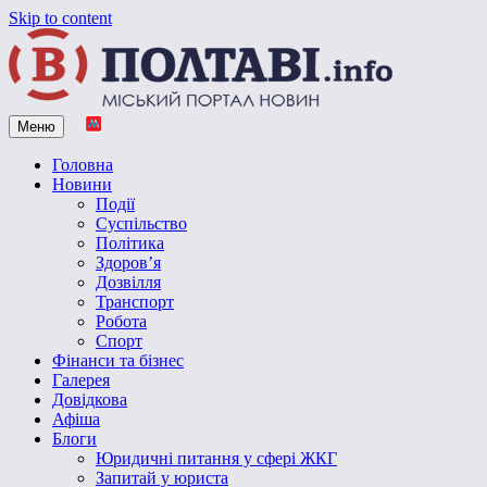
Skip to content
Меню
Vpoltave.info
Полтавський портал новин
Головна
Новини
Події
Суспільство
Політика
Здоров’я
Дозвілля
Транспорт
Робота
Спорт
Фінанси та бізнес
Галерея
Довідкова
Афіша
Блоги
Юридичні питання у сфері ЖКГ
Запитай у юриста