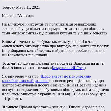
Tuesday May / 11, 2021
Коновал В'ячеслав
На тлі екологічних рухів та популяризації безвідходних
технологій у суспільства сформувався запит на дослідження
теми «вивозу сміття» під різними кутами та у різних аспектах.
Вищезазначена тема набуває також актуальності в часи
«оновленого законодавства про відходи» та у контексті послуг
із прибирання контейнерних майданчиків, особливо питань,
які торкаються тарифікації.
То ж чи тарифна вищезазначена послуга? Відповідь на ці та
багато інших питань шукав «
Комунальний Лоєр
».
Як зазначено у статті «
Щодо витрат по прибиранню
контейнерних майданчиків
» із новою редакцією закону про
житлово-комунальні послуги зазнали змін і Правила надання
послуг з поводження з побутовими відходами, які затверджено
Кабінетом Міністрів України №1070 від 10.12.2008 року (далі
– Правила).
Зі зміною Правил було також змінено і Типовий договір про