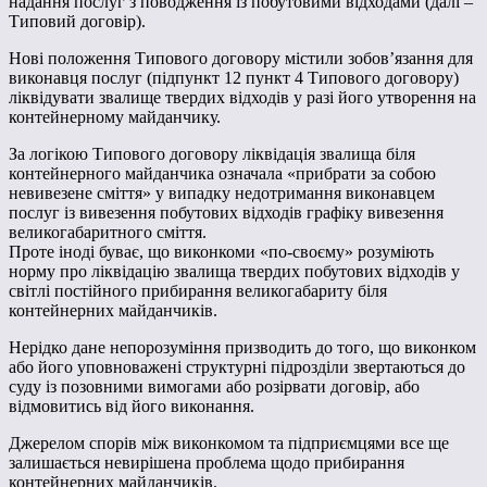
надання послуг з поводження із побутовими відходами (далі –
Типовий договір).
Нові положення Типового договору містили зобов’язання для
виконавця послуг (підпункт 12 пункт 4 Типового договору)
ліквідувати звалище твердих відходів у разі його утворення на
контейнерному майданчику.
За логікою Типового договору ліквідація звалища біля
контейнерного майданчика означала «прибрати за собою
невивезене сміття» у випадку недотримання виконавцем
послуг із вивезення побутових відходів графіку вивезення
великогабаритного сміття.
Проте іноді буває, що виконкоми «по-своєму» розуміють
норму про ліквідацію звалища твердих побутових відходів у
світлі постійного прибирання великогабариту біля
контейнерних майданчиків.
Нерідко дане непорозуміння призводить до того, що виконком
або його уповноважені структурні підрозділи звертаються до
суду із позовними вимогами або розірвати договір, або
відмовитись від його виконання.
Джерелом спорів між виконкомом та підприємцями все ще
залишається невирішена проблема щодо прибирання
контейнерних майданчиків.