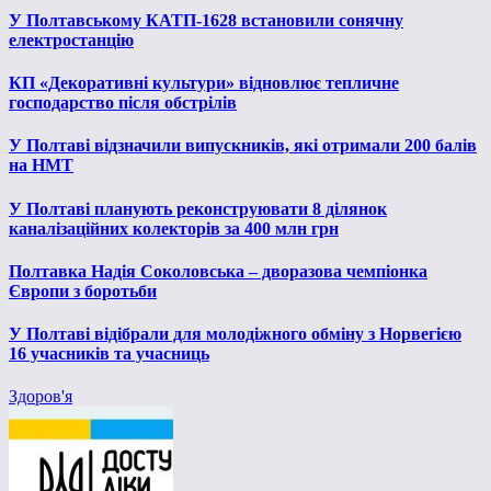
У Полтавському КАТП-1628 встановили сонячну
електростанцію
КП «Декоративні культури» відновлює тепличне
господарство після обстрілів
У Полтаві відзначили випускників, які отримали 200 балів
на НМТ
У Полтаві планують реконструювати 8 ділянок
каналізаційних колекторів за 400 млн грн
Полтавка Надія Соколовська – дворазова чемпіонка
Європи з боротьби
У Полтаві відібрали для молодіжного обміну з Норвегією
16 учасників та учасниць
Здоров'я