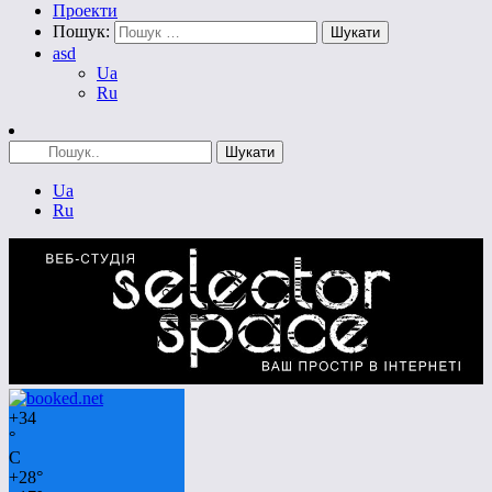
Проекти
Пошук:
asd
Ua
Ru
Ua
Ru
+
34
°
C
+
28°