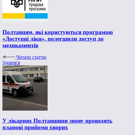
Полтавцям, які користуються програмою
«‎Доступні ліки», полегшили доступ до
медикаментів
Читати статтю
Здоров'я
У лікарнях Полтавщини знову проводять
планові прийоми хворих