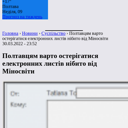
+
17°
Полтава
Неділя, 09
Прогноз на тиждень
Головна
›
Новини
›
Суспільство
›
Полтавцям варто
остерігатися електронних листів нібито від Міносвіти
30.03.2022 - 23:52
Полтавцям варто остерігатися
електронних листів нібито від
Міносвіти