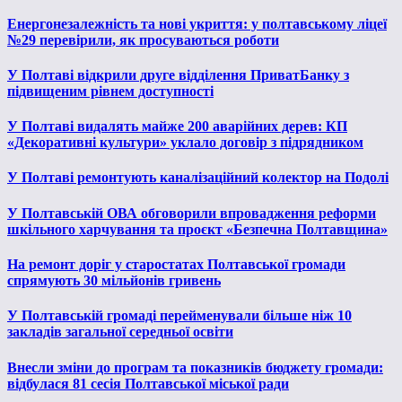
Енергонезалежність та нові укриття: у полтавському ліцеї
№29 перевірили, як просуваються роботи
У Полтаві відкрили друге відділення ПриватБанку з
підвищеним рівнем доступності
У Полтаві видалять майже 200 аварійних дерев: КП
«Декоративні культури» уклало договір з підрядником
У Полтаві ремонтують каналізаційний колектор на Подолі
У Полтавській ОВА обговорили впровадження реформи
шкільного харчування та проєкт «Безпечна Полтавщина»
На ремонт доріг у старостатах Полтавської громади
спрямують 30 мільйонів гривень
У Полтавській громаді перейменували більше ніж 10
закладів загальної середньої освіти
Внесли зміни до програм та показників бюджету громади:
відбулася 81 сесія Полтавської міської ради