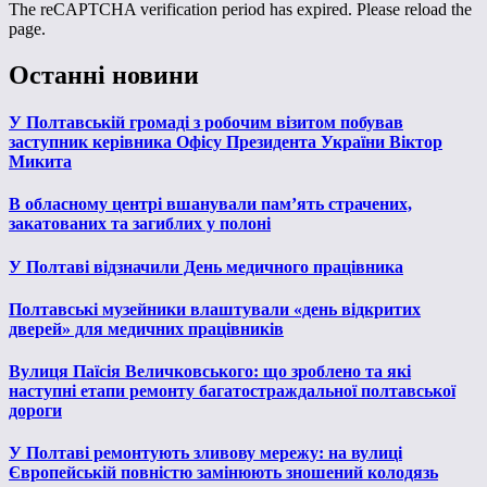
The reCAPTCHA verification period has expired. Please reload the
page.
Останні новини
У Полтавській громаді з робочим візитом побував
заступник керівника Офісу Президента України Віктор
Микита
В обласному центрі вшанували пам’ять страчених,
закатованих та загиблих у полоні
У Полтаві відзначили День медичного працівника
Полтавські музейники влаштували «день відкритих
дверей» для медичних працівників
Вулиця Паїсія Величковського: що зроблено та які
наступні етапи ремонту багатостраждальної полтавської
дороги
У Полтаві ремонтують зливову мережу: на вулиці
Європейській повністю замінюють зношений колодязь