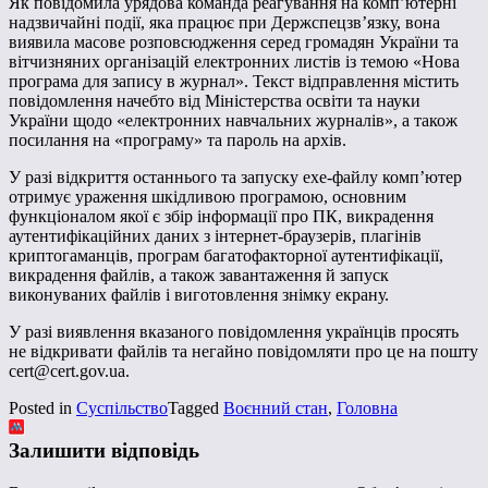
Як повідомила урядова команда реагування на комп’ютерні
надзвичайні події, яка працює при Держспецзв’язку, вона
виявила масове розповсюдження серед громадян України та
вітчизняних організацій електронних листів із темою «Нова
програма для запису в журнал». Текст відправлення містить
повідомлення начебто від Міністерства освіти та науки
України щодо «електронних навчальних журналів», а також
посилання на «програму» та пароль на архів.
У разі відкриття останнього та запуску exe-файлу комп’ютер
отримує ураження шкідливою програмою, основним
функціоналом якої є збір інформації про ПК, викрадення
аутентифікаційних даних з інтернет-браузерів, плагінів
криптогаманців, програм багатофакторної аутентифікації,
викрадення файлів, а також завантаження й запуск
виконуваних файлів і виготовлення знімку екрану.
У разі виявлення вказаного повідомлення українців просять
не відкривати файлів та негайно повідомляти про це на пошту
cert@cert.gov.ua.
Posted in
Суспільство
Tagged
Воєнний стан
,
Головна
Залишити відповідь