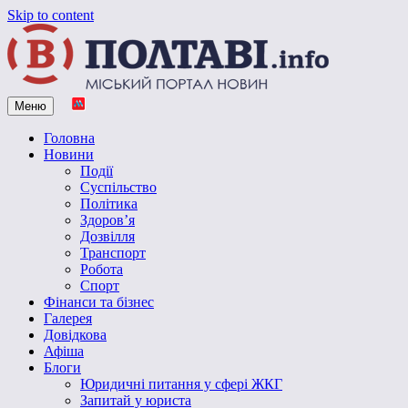
Skip to content
Меню
Vpoltave.info
Полтавський портал новин
Головна
Новини
Події
Суспільство
Політика
Здоров’я
Дозвілля
Транспорт
Робота
Спорт
Фінанси та бізнес
Галерея
Довідкова
Афіша
Блоги
Юридичні питання у сфері ЖКГ
Запитай у юриста