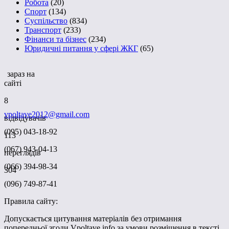
Робота
(20)
Спорт
(134)
Суспільство
(834)
Транспорт
(233)
Фінанси та бізнес
(234)
Юридичні питання у сфері ЖКГ
(65)
зараз на
сайті
8
vpoltave2012@gmail.com
відвідувачів
(095) 043-18-92
113
(067) 943-04-13
переглядів
(066) 394-98-34
304
(096) 749-87-41
Правила сайту:
Допускається цитування матеріалів без отримання
попередньої згоди Vpoltave.info за умови розміщення в тексті