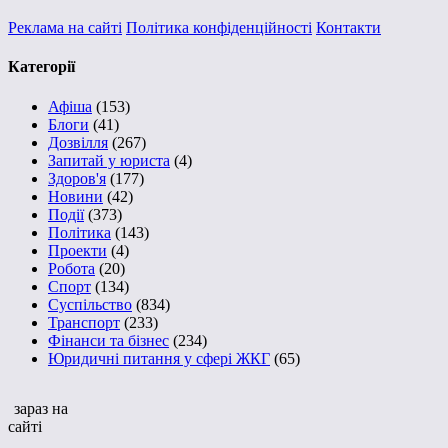
Реклама на сайті
Політика конфіденційності
Контакти
Категорії
Афіша
(153)
Блоги
(41)
Дозвілля
(267)
Запитай у юриста
(4)
Здоров'я
(177)
Новини
(42)
Події
(373)
Політика
(143)
Проекти
(4)
Робота
(20)
Спорт
(134)
Суспільство
(834)
Транспорт
(233)
Фінанси та бізнес
(234)
Юридичні питання у сфері ЖКГ
(65)
зараз на
сайті