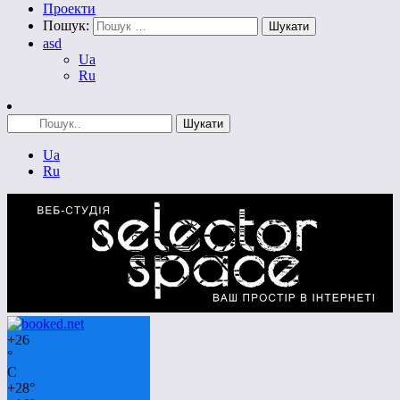
Проекти
Пошук:
asd
Ua
Ru
Ua
Ru
+
26
°
C
+
28°