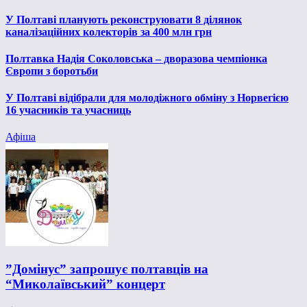
У Полтаві планують реконструювати 8 ділянок
каналізаційних колекторів за 400 млн грн
Полтавка Надія Соколовська – дворазова чемпіонка
Європи з боротьби
У Полтаві відібрали для молодіжного обміну з Норвегією
16 учасників та учасниць
Афіша
”Домінус” запрошує полтавців на
“Миколаївський” концерт