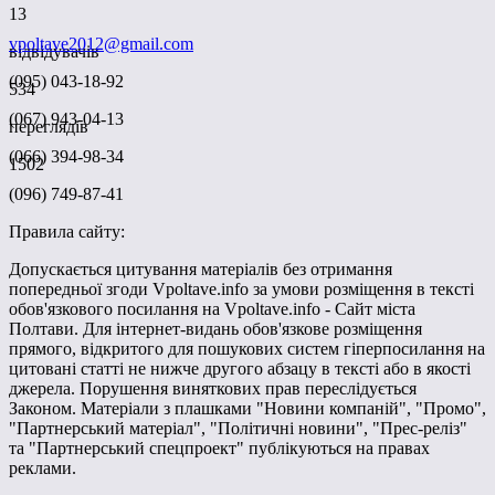
13
vpoltave2012@gmail.com
відвідувачів
(095) 043-18-92
534
(067) 943-04-13
переглядів
(066) 394-98-34
1502
(096) 749-87-41
Правила сайту:
Допускається цитування матеріалів без отримання
попередньої згоди Vpoltave.info за умови розміщення в тексті
обов'язкового посилання на Vpoltave.info - Сайт міста
Полтави. Для інтернет-видань обов'язкове розміщення
прямого, відкритого для пошукових систем гіперпосилання на
цитовані статті не нижче другого абзацу в тексті або в якості
джерела. Порушення виняткових прав переслідується
Законом. Матеріали з плашками "Новини компаній", "Промо",
"Партнерський матеріал", "Політичні новини", "Прес-реліз"
та "Партнерський спецпроект" публікуються на правах
реклами.