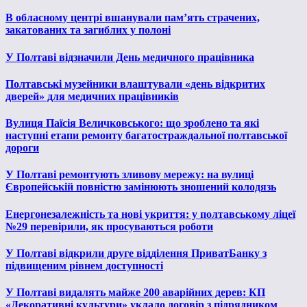
В обласному центрі вшанували пам’ять страчених,
закатованих та загиблих у полоні
У Полтаві відзначили День медичного працівника
Полтавські музейники влаштували «день відкритих
дверей» для медичних працівників
Вулиця Паїсія Величковського: що зроблено та які
наступні етапи ремонту багатостраждальної полтавської
дороги
У Полтаві ремонтують зливову мережу: на вулиці
Європейській повністю замінюють зношений колодязь
Енергонезалежність та нові укриття: у полтавському ліцеї
№29 перевірили, як просуваються роботи
У Полтаві відкрили друге відділення ПриватБанку з
підвищеним рівнем доступності
У Полтаві видалять майже 200 аварійних дерев: КП
«Декоративні культури» уклало договір з підрядником