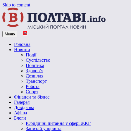
Skip to content
Меню
Vpoltave.info
Полтавський портал новин
Головна
Новини
Події
Суспільство
Політика
Здоров’я
Дозвілля
Транспорт
Робота
Спорт
Фінанси та бізнес
Галерея
Довідкова
Афіша
Блоги
Юридичні питання у сфері ЖКГ
Запитай у юриста