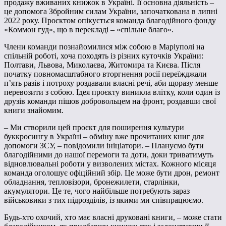
продажу вживаних книжок в Україні. Її основна діяльність –
це допомога Збройним силам України, започаткована в липні
2022 року. Проєктом опікується команда благодійного фонду
«Коммон гуд», що в перекладі – «спільне благо».
Члени команди познайомилися між собою в Маріуполі на
спільній роботі, хоча походять із різних куточків України:
Полтави, Львова, Миколаєва, Житомира та Києва. Після
початку повномасштабного вторгнення росії переїжджали
п’ять разів і потроху роздавали власні речі, аби щоразу менше
перевозити з собою. Ідея проєкту виникла влітку, коли один із
друзів команди пішов добровольцем на фронт, роздавши свої
книги знайомим.
– Ми створили цей проєкт для поширення культури
буккросингу в Україні – обміну вже прочитаних книг для
допомоги ЗСУ, – повідомили ініціатори. – Плануємо бути
благодійними до нашої перемоги та доти, доки триватимуть
відновлювальні роботи у визволених містах. Кожного місяця
команда оголошує офіційний збір. Це може бути дрон, ремонт
обладнання, тепловізори, бронежилети, старлінки,
акумулятори. Це те, чого найбільше потребують зараз
військовики з тих підрозділів, із якими ми співпрацюємо.
Будь-хто охочий, хто має власні друковані книги, – може стати