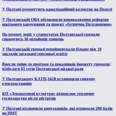
У Полтаві ремонтують каналізаційний колектор на Подолі
У Полтавській ОВА обговорили впровадження реформи
шкільного харчування та проєкт «Безпечна Полтавщина»
На ремонт доріг у старостатах Полтавської громади
спрямують 30 мільйонів гривень
У Полтавській громаді перейменували більше ніж 10
закладів загальної середньої освіти
Внесли зміни до програм та показників бюджету громади:
відбулася 81 сесія Полтавської міської ради
У Полтавському КАТП-1628 встановили сонячну
електростанцію
КП «Декоративні культури» відновлює тепличне
господарство після обстрілів
У Полтаві відзначили випускників, які отримали 200 балів
на НМТ