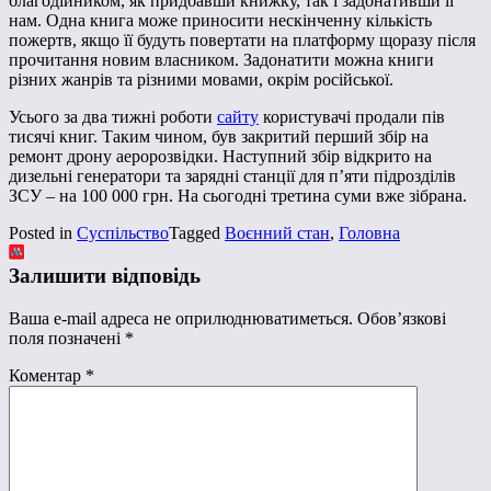
благодійником, як придбавши книжку, так і задонативши її
нам. Одна книга може приносити нескінченну кількість
пожертв, якщо її будуть повертати на платформу щоразу після
прочитання новим власником. Задонатити можна книги
різних жанрів та різними мовами, окрім російської.
Усього за два тижні роботи
сайту
користувачі продали пів
тисячі книг. Таким чином, був закритий перший збір на
ремонт дрону аеророзвідки. Наступний збір відкрито на
дизельні генератори та зарядні станції для п’яти підрозділів
ЗСУ – на 100 000 грн. На сьогодні третина суми вже зібрана.
Posted in
Суспільство
Tagged
Воєнний стан
,
Головна
Залишити відповідь
Ваша e-mail адреса не оприлюднюватиметься.
Обов’язкові
поля позначені
*
Коментар
*