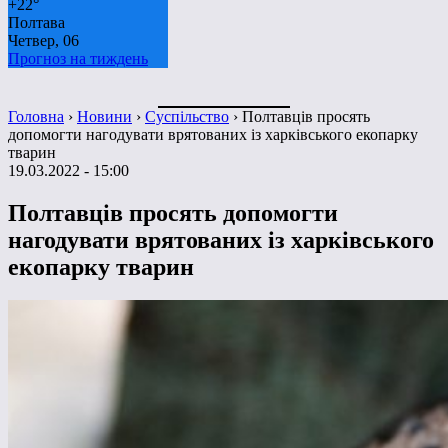
+
22°
Полтава
Четвер, 06
Прогноз на тиждень
Головна
›
Новини
›
Суспільство
›
Полтавців просять
допомогти нагодувати врятованих із харківського екопарку
тварин
19.03.2022 - 15:00
Полтавців просять допомогти
нагодувати врятованих із харківського
екопарку тварин