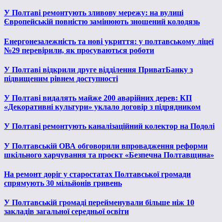
У Полтаві ремонтують зливову мережу: на вулиці
Європейській повністю замінюють зношений колодязь
Енергонезалежність та нові укриття: у полтавському ліцеї
№29 перевірили, як просуваються роботи
У Полтаві відкрили друге відділення ПриватБанку з
підвищеним рівнем доступності
У Полтаві видалять майже 200 аварійних дерев: КП
«Декоративні культури» уклало договір з підрядником
У Полтаві ремонтують каналізаційний колектор на Подолі
У Полтавській ОВА обговорили впровадження реформи
шкільного харчування та проєкт «Безпечна Полтавщина»
На ремонт доріг у старостатах Полтавської громади
спрямують 30 мільйонів гривень
У Полтавській громаді перейменували більше ніж 10
закладів загальної середньої освіти