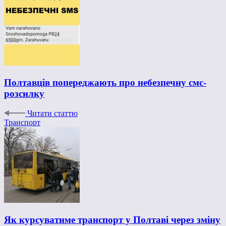
Полтавців попереджають про небезпечну смс-
розсилку
Читати статтю
Транспорт
Як курсуватиме транспорт у Полтаві через зміну