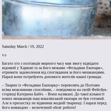
Saturday March / 19, 2022
v.s
Багато хто з полтавців мирного часу мав змогу відвідати
відомий у Харкові та за його межами «Фельдман Екопарк»,
отримати задоволення від споглядання за його мешканцями.
Наразі вони потребують допомоги жителів нашої громади.
– Тварин із «Фельдман Екопарку» перевозять до Полтави
всіма можливими способами, – повідомила на своїй Фейсбук-
сторінці Катерина Бабіч. – Вони налякані. До такої кількості
нових мешканців наш ковалівський екопарк не був готовий.
Але в прихистку не відмовив жодній тваринці. І наразі перед
його командою – величезний обсяг роботи!