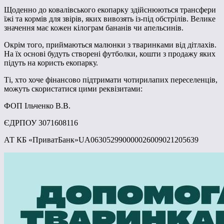
Щоденно до ковалівського екопарку здійснюються трансфери
їжі та кормів для звірів, яких вивозять із-під обстрілів. Велике
значення має кожен кілограм бананів чи апельсинів.
Окрім того, приймаються малюнки з тваринками від дітлахів.
На їх основі будуть створені футболки, кошти з продажу яких
підуть на користь екопарку.
Ті, хто хоче фінансово підтримати чотирилапих переселенців,
можуть скористатися цими реквізитами:
ФОП Ільченко В.В.
ЄДРПОУ 3071608116
АТ КБ «ПриватБанк»UA063052990000026009021205639