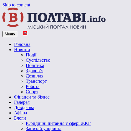
Skip to content
Меню
Vpoltave.info
Полтавський портал новин
Головна
Новини
Події
Суспільство
Політика
Здоров’я
Дозвілля
Транспорт
Робота
Спорт
Фінанси та бізнес
Галерея
Довідкова
Афіша
Блоги
Юридичні питання у сфері ЖКГ
Запитай у юриста