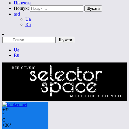
Проекти
Пошук:
asd
Ua
Ru
Ua
Ru
+
35
°
C
+
36°