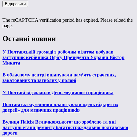
The reCAPTCHA verification period has expired. Please reload the
page.
Останні новини
У Полтавській громаді з робочим візитом побував
заступник керівника Офісу Президента України Віктор
Микита
В обласному центрі вшанували пам’ять страчених,
закатованих та загиблих у полоні
У Полтаві відзначили День медичного працівника
Полтавські музейники влаштували «день відкритих
дверей» для медичних працівників
Вулиця Паїсія Величковського: що зроблено та які
наступні етапи ремонту багатостраждальної полтавської
дороги