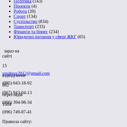
Політика
(143)
Проекти
(4)
Робота
(20)
Спорт
(134)
Суспільство
(834)
Транспорт
(233)
Фінанси та бізнес
(234)
Юридичні питання у сфері ЖКГ
(65)
зараз на
сайті
15
vpoltave2012@gmail.com
відвідувачів
(095) 043-18-92
882
(067) 943-04-13
переглядів
(066) 394-98-34
1604
(096) 749-87-41
Правила сайту: