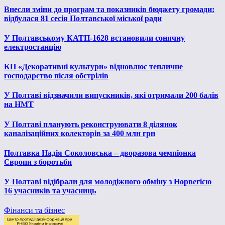
Внесли зміни до програм та показників бюджету громади:
відбулася 81 сесія Полтавської міської ради
У Полтавському КАТП-1628 встановили сонячну
електростанцію
КП «Декоративні культури» відновлює тепличне
господарство після обстрілів
У Полтаві відзначили випускників, які отримали 200 балів
на НМТ
У Полтаві планують реконструювати 8 ділянок
каналізаційних колекторів за 400 млн грн
Полтавка Надія Соколовська – дворазова чемпіонка
Європи з боротьби
У Полтаві відібрали для молодіжного обміну з Норвегією
16 учасників та учасниць
Фінанси та бізнес