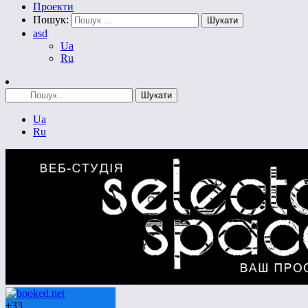
Проекти
Пошук:
asd
Ua
Ru
Ua
Ru
+
33