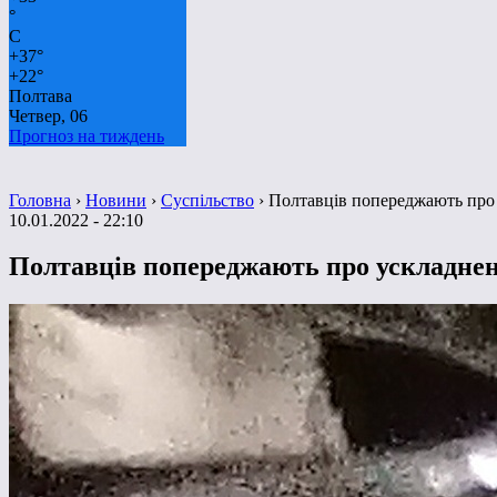
°
C
+
37°
+
22°
Полтава
Четвер, 06
Прогноз на тиждень
Головна
›
Новини
›
Суспільство
›
Полтавців попереджають про
10.01.2022 - 22:10
Полтавців попереджають про ускладнен