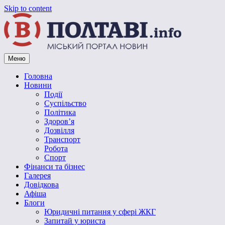
Skip to content
Меню
Vpoltave.info
Полтавський портал новин
Головна
Новини
Події
Суспільство
Політика
Здоров’я
Дозвілля
Транспорт
Робота
Спорт
Фінанси та бізнес
Галерея
Довідкова
Афіша
Блоги
Юридичні питання у сфері ЖКГ
Запитай у юриста