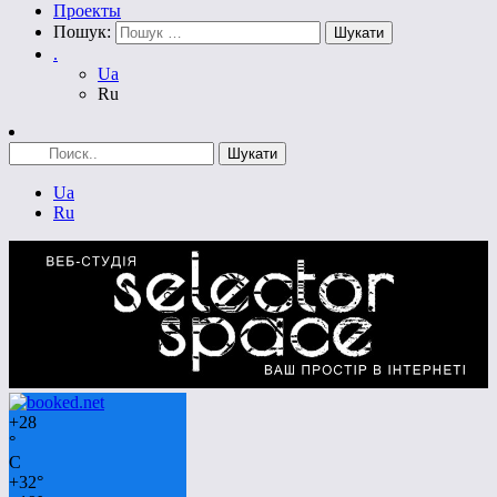
Проекты
Пошук:
.
Ua
Ru
Ua
Ru
+
28
°
C
+
32°