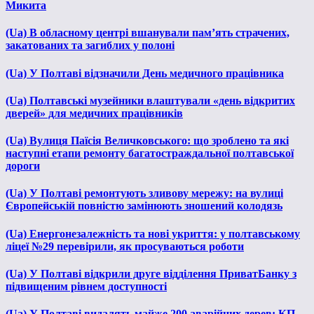
Микита
(Ua) В обласному центрі вшанували пам’ять страчених,
закатованих та загиблих у полоні
(Ua) У Полтаві відзначили День медичного працівника
(Ua) Полтавські музейники влаштували «день відкритих
дверей» для медичних працівників
(Ua) Вулиця Паїсія Величковського: що зроблено та які
наступні етапи ремонту багатостраждальної полтавської
дороги
(Ua) У Полтаві ремонтують зливову мережу: на вулиці
Європейській повністю замінюють зношений колодязь
(Ua) Енергонезалежність та нові укриття: у полтавському
ліцеї №29 перевірили, як просуваються роботи
(Ua) У Полтаві відкрили друге відділення ПриватБанку з
підвищеним рівнем доступності
(Ua) У Полтаві видалять майже 200 аварійних дерев: КП