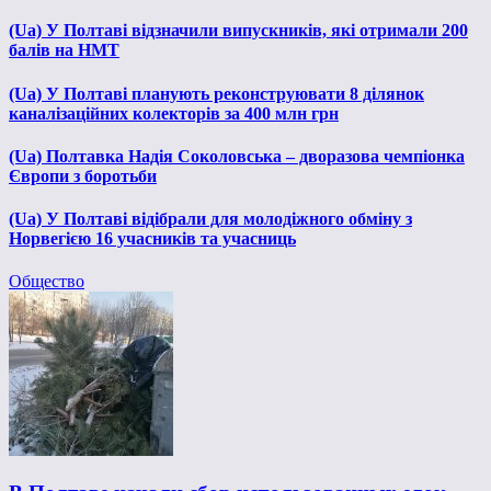
(Ua) У Полтаві відзначили випускників, які отримали 200
балів на НМТ
(Ua) У Полтаві планують реконструювати 8 ділянок
каналізаційних колекторів за 400 млн грн
(Ua) Полтавка Надія Соколовська – дворазова чемпіонка
Європи з боротьби
(Ua) У Полтаві відібрали для молодіжного обміну з
Норвегією 16 учасників та учасниць
Общество