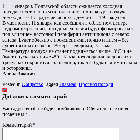
11-14 января в Полтавской области ожидается холодная
погода с постепенным понижением температуры воздуха
ночью до 10-15 градусов мороза, днем ​​до — 4-9 градусов.
В частности, 11 января, как сообщили в областном центре
гидрометеорологии, погодные условия будут формироваться
под влиянием восточной периферии антициклона с северо-
запада. Будет облачно с прояснениями, ночью и днем ​​– без
существенных осадков. Ветер – северный, 7-12 м/с.
Температура воздуха не станет подниматься выше -3°С и не
будет опускаться ниже -8°С. Из-за похолодания на дорогах и
тротуарах сохранится гололедица, так что будьте внимательны
и осторожны.
Алена Зимняя
Posted in
Общество
Tagged
Главная
,
Прогноз погоди
Добавить комментарий
Ваш адрес email не будет опубликован.
Обязательные поля
помечены
*
Комментарий
*