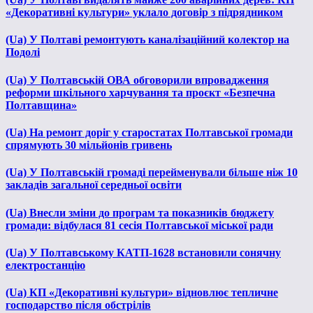
«Декоративні культури» уклало договір з підрядником
(Ua) У Полтаві ремонтують каналізаційний колектор на
Подолі
(Ua) У Полтавській ОВА обговорили впровадження
реформи шкільного харчування та проєкт «Безпечна
Полтавщина»
(Ua) На ремонт доріг у старостатах Полтавської громади
спрямують 30 мільйонів гривень
(Ua) У Полтавській громаді перейменували більше ніж 10
закладів загальної середньої освіти
(Ua) Внесли зміни до програм та показників бюджету
громади: відбулася 81 сесія Полтавської міської ради
(Ua) У Полтавському КАТП-1628 встановили сонячну
електростанцію
(Ua) КП «Декоративні культури» відновлює тепличне
господарство після обстрілів