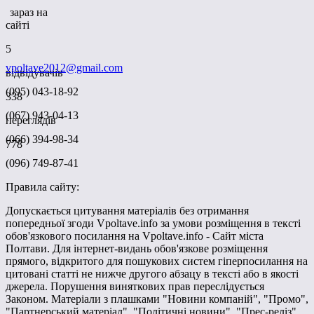
зараз на
сайті
5
vpoltave2012@gmail.com
відвідувачів
(095) 043-18-92
338
(067) 943-04-13
переглядів
(066) 394-98-34
778
(096) 749-87-41
Правила сайту:
Допускається цитування матеріалів без отримання
попередньої згоди Vpoltave.info за умови розміщення в тексті
обов'язкового посилання на Vpoltave.info - Сайт міста
Полтави. Для інтернет-видань обов'язкове розміщення
прямого, відкритого для пошукових систем гіперпосилання на
цитовані статті не нижче другого абзацу в тексті або в якості
джерела. Порушення виняткових прав переслідується
Законом. Матеріали з плашками "Новини компаній", "Промо",
"Партнерський матеріал", "Політичні новини", "Прес-реліз"