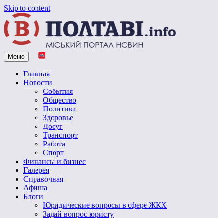
Skip to content
Меню
Vpoltave.info
Полтавский портал новостей
Главная
Новости
События
Общество
Политика
Здоровье
Досуг
Транспорт
Работа
Спорт
Финансы и бизнес
Галерея
Справочная
Афиша
Блоги
Юридические вопросы в сфере ЖКХ
Задай вопрос юристу