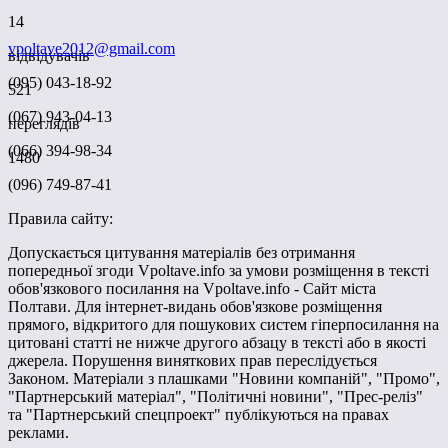
14
vpoltave2012@gmail.com
відвідувачів
(095) 043-18-92
521
(067) 943-04-13
переглядів
(066) 394-98-34
1480
(096) 749-87-41
Правила сайту:
Допускається цитування матеріалів без отримання
попередньої згоди Vpoltave.info за умови розміщення в тексті
обов'язкового посилання на Vpoltave.info - Сайт міста
Полтави. Для інтернет-видань обов'язкове розміщення
прямого, відкритого для пошукових систем гіперпосилання на
цитовані статті не нижче другого абзацу в тексті або в якості
джерела. Порушення виняткових прав переслідується
Законом. Матеріали з плашками "Новини компаній", "Промо",
"Партнерський матеріал", "Політичні новини", "Прес-реліз"
та "Партнерський спецпроект" публікуються на правах
реклами.