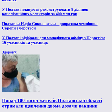
У Полтаві планують реконструювати 8 ділянок
каналізаційних колекторів за 400 млн грн
Полтавка Надія Соколовська – дворазова чемпіонка
Європи з боротьби
У Полтаві відібрали для молодіжного обміну з Норвегією
16 учасників та учасниць
Здоров'я
Понад 100 тисяч жителів Полтавської області
отримали щеплення двома дозами вакцини