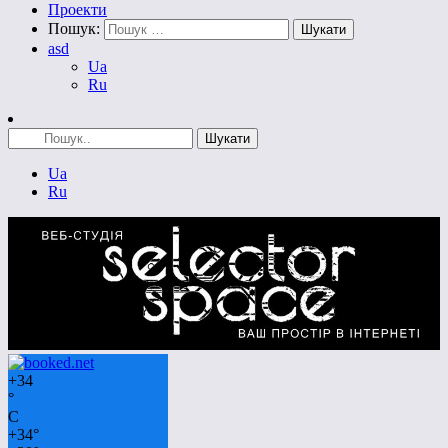
Проекти
Пошук:
asd
Ua
Ru
Ua
Ru
+
34
°
C
+
34°