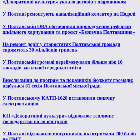
«Декоративні культури» уклало договір з підрядником
У Полтаві ремонтують каналізаційний колектор на Подолі
У Полтавській ОВА обговорили впровадження реформи
шкільного харчування та проєкт «Безпечна Полтавщина»
На ремонт доріг у старостатах Полтавської громади
спрямують 30 мільйонів гривень
У Полтавській громаді перейменували більше ніж 10
закладів загальної середньої освіти
Внесли зміни до програм та показників бюджету громади:
відбулася 81 сесія Полтавської міської ради
У Полтавському КАТП-1628 встановили сонячну
електростанцію
КП «Декоративні культури» відновлює тепличне
господарство після обстрілів
У Полтаві відзначили випускників, які отримали 200 балів
на НМТ