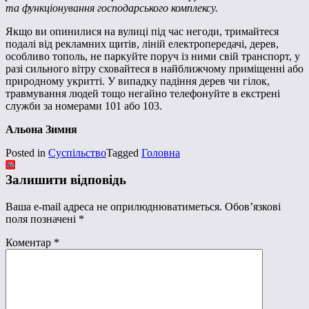
та функціонування господарського комплексу.
Якщо ви опинилися на вулиці під час негоди, тримайтеся
подалі від рекламних щитів, ліній електропередачі, дерев,
особливо тополь, не паркуйте поруч із ними свій транспорт, у
разі сильного вітру сховайтеся в найближчому приміщенні або
природному укритті. У випадку падіння дерев чи гілок,
травмування людей тощо негайно телефонуйте в екстрені
служби за номерами 101 або 103.
Альона Зимня
Posted in
Суспільство
Tagged
Головна
Залишити відповідь
Ваша e-mail адреса не оприлюднюватиметься.
Обов’язкові
поля позначені
*
Коментар
*