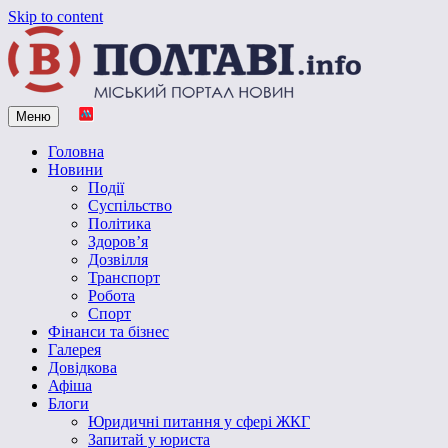
Skip to content
Меню
Vpoltave.info
Полтавський портал новин
Головна
Новини
Події
Суспільство
Політика
Здоров’я
Дозвілля
Транспорт
Робота
Спорт
Фінанси та бізнес
Галерея
Довідкова
Афіша
Блоги
Юридичні питання у сфері ЖКГ
Запитай у юриста