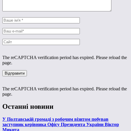
The reCAPTCHA verification period has expired. Please reload the
page.
The reCAPTCHA verification period has expired. Please reload the
page.
Останні новини
У Полтавській громаді з робочим візитом побував
заступник керівника Офісу Президента України Віктор
Микита