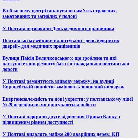
В обласному центрі вшанували пам’ять страчених,
закатованих та загиблих у полоні
У Полтаві відзначили День медичного працівника
Полтавські музейники влаштували «день відкритих
дверей» для медичних працівників
Вулиця Паїсія Величковського: що зроблено та які
наступні етапи ремонту багатостраждальної полтавської
дороги
У Полтаві ремонтують зливову мережу: на вулиці
Європейській повністю замінюють зношений колодязь
Енергонезалежність та нові укриття: у полтавському ліцеї
№29 перевірили, як просуваються роботи
У Полтаві відкрили друге відділення ПриватБанку з
підвищеним рівнем доступності
У Полтаві видалять майже 200 аварійних дерев: КП