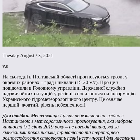
Tuesday August / 3, 2021
v.s
На сьогодні в Полтавській області прогнозуються грози, у
окремих районах – град і шквали (15-20 м/с). Про це з
повідомили в Головному управлінні Державної служби з
надзвичайних ситуацій у регіоні з посиланням на інформацію
Українського гідрометеорологічного центру. Це означає
перший, жовтий, рівень небезпечності.
Для довідки.
Метеоявища І рівня небезпечності, згідно з
Настановою з метеорологічного прогнозування, яка набрала
чинності із 1 січня 2019 року – це погодні явища, які за
кількісними показниками, тривалістю та територією
розповсюдження створюють певні незручності для населення