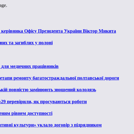
age.
к керівника Офісу Президента України Віктор Микита
их та загиблих у полоні
 для медичних працівників
 етапи ремонту багатостраждальної полтавської дороги
ькій повністю замінюють зношений колодязь
№29 перевірили, як просуваються роботи
еним рівнем доступності
тивні культури» уклало договір з підрядником