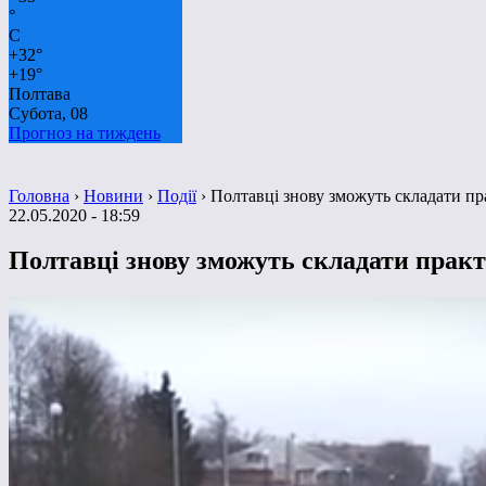
°
C
+
32°
+
19°
Полтава
Субота, 08
Прогноз на тиждень
Головна
›
Новини
›
Події
›
Полтавці знову зможуть складати пр
22.05.2020 - 18:59
Полтавці знову зможуть складати практ