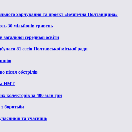
льного харчування та проєкт «Безпечна Полтавщина»
ють 30 мільйонів гривень
 загальної середньої освіти
булася 81 сесія Полтавської міської ради
анцію
о після обстрілів
 на НМТ
их колекторів за 400 млн грн
 з боротьби
 учасників та учасниць