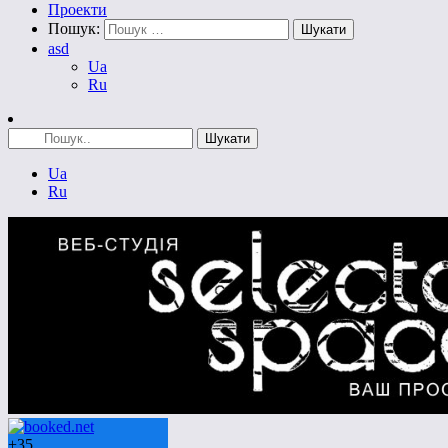
Проекти
Пошук:
asd
Ua
Ru
Ua
Ru
+
35