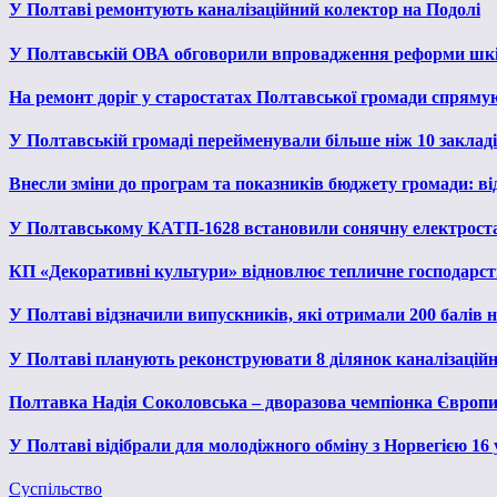
У Полтаві ремонтують каналізаційний колектор на Подолі
У Полтавській ОВА обговорили впровадження реформи шкі
На ремонт доріг у старостатах Полтавської громади спряму
У Полтавській громаді перейменували більше ніж 10 закладів
Внесли зміни до програм та показників бюджету громади: від
У Полтавському КАТП-1628 встановили сонячну електрост
КП «Декоративні культури» відновлює тепличне господарств
У Полтаві відзначили випускників, які отримали 200 балів
У Полтаві планують реконструювати 8 ділянок каналізаційн
Полтавка Надія Соколовська – дворазова чемпіонка Європи
У Полтаві відібрали для молодіжного обміну з Норвегією 16
Суспільство