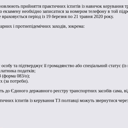
ідновлюють прийняття практичних іспитів із навичок керування т
екзамену необхідно записатися за номером телефону в той підроз
враховується період із 19 березня по 21 травня 2020 року.
рних і протиепідемічних заходів, зокрема:
собу та підтверджує її громадянство або спеціальний статус (із в
платника податків;
 (форма 083/о);
х (за потреби).
ь до Єдиного державного реєстру транспортних засобів сама, ві
чних іспитів із керування ТЗ полтавці можуть звернутися через