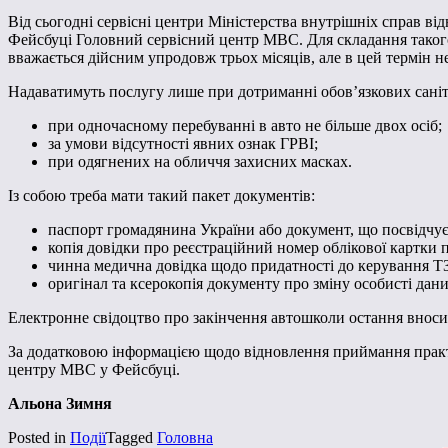
Від сьогодні сервісні центри Міністерства внутрішніх справ в
Фейсбуці Головний сервісний центр МВС. Для складання такого 
вважається дійсним упродовж трьох місяців, але в цей термін не 
Надаватимуть послугу лише при дотриманні обов’язкових саніта
при одночасному перебуванні в авто не більше двох осіб;
за умови відсутності явних ознак ГРВІ;
при одягнених на обличчя захисних масках.
Із собою треба мати такий пакет документів:
паспорт громадянина України або документ, що посвідчує о
копія довідки про реєстраційний номер облікової картки 
чинна медична довідка щодо придатності до керування ТЗ
оригінал та ксерокопія документу про зміну особисті дани
Електронне свідоцтво про закінчення автошколи остання вносит
За додатковою інформацією щодо відновлення приймання практи
центру МВС у Фейсбуці.
Альона Зимня
Posted in
Події
Tagged
Головна