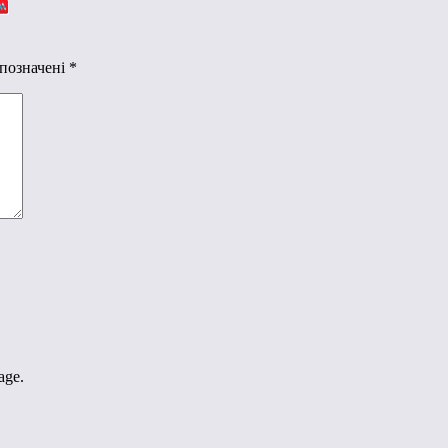
 позначені
*
age.