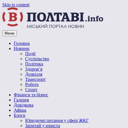
Skip to content
Меню
Vpoltave.info
Полтавський портал новин
Головна
Новини
Події
Суспільство
Політика
Здоров’я
Дозвілля
Транспорт
Робота
Спорт
Фінанси та бізнес
Галерея
Довідкова
Афіша
Блоги
Юридичні питання у сфері ЖКГ
Запитай у юриста