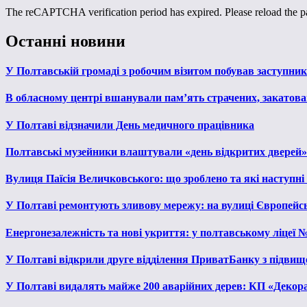
The reCAPTCHA verification period has expired. Please reload the p
Останні новини
У Полтавській громаді з робочим візитом побував заступни
В обласному центрі вшанували пам’ять страчених, закатован
У Полтаві відзначили День медичного працівника
Полтавські музейники влаштували «день відкритих дверей»
Вулиця Паїсія Величковського: що зроблено та які наступні
У Полтаві ремонтують зливову мережу: на вулиці Європейс
Енергонезалежність та нові укриття: у полтавському ліцеї 
У Полтаві відкрили друге відділення ПриватБанку з підвищ
У Полтаві видалять майже 200 аварійних дерев: КП «Декора