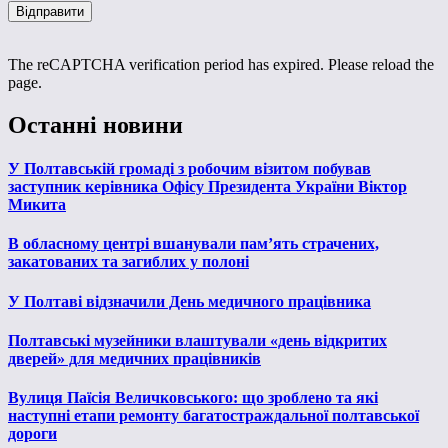
The reCAPTCHA verification period has expired. Please reload the
page.
Останні новини
У Полтавській громаді з робочим візитом побував
заступник керівника Офісу Президента України Віктор
Микита
В обласному центрі вшанували пам’ять страчених,
закатованих та загиблих у полоні
У Полтаві відзначили День медичного працівника
Полтавські музейники влаштували «день відкритих
дверей» для медичних працівників
Вулиця Паїсія Величковського: що зроблено та які
наступні етапи ремонту багатостраждальної полтавської
дороги