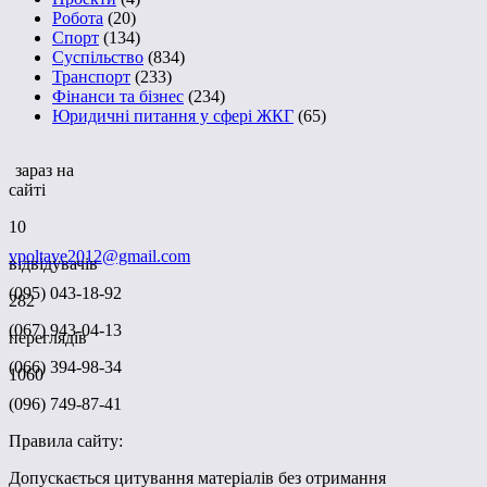
Робота
(20)
Спорт
(134)
Суспільство
(834)
Транспорт
(233)
Фінанси та бізнес
(234)
Юридичні питання у сфері ЖКГ
(65)
зараз на
сайті
10
vpoltave2012@gmail.com
відвідувачів
(095) 043-18-92
282
(067) 943-04-13
переглядів
(066) 394-98-34
1060
(096) 749-87-41
Правила сайту:
Допускається цитування матеріалів без отримання