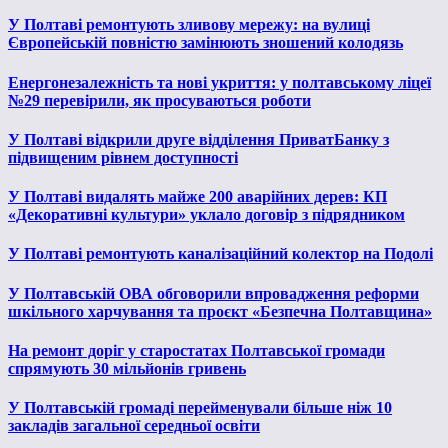
У Полтаві ремонтують зливову мережу: на вулиці
Європейській повністю замінюють зношений колодязь
Енергонезалежність та нові укриття: у полтавському ліцеї
№29 перевірили, як просуваються роботи
У Полтаві відкрили друге відділення ПриватБанку з
підвищеним рівнем доступності
У Полтаві видалять майже 200 аварійних дерев: КП
«Декоративні культури» уклало договір з підрядником
У Полтаві ремонтують каналізаційний колектор на Подолі
У Полтавській ОВА обговорили впровадження реформи
шкільного харчування та проєкт «Безпечна Полтавщина»
На ремонт доріг у старостатах Полтавської громади
спрямують 30 мільйонів гривень
У Полтавській громаді перейменували більше ніж 10
закладів загальної середньої освіти