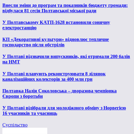
Внесли зміни до програм та показників бюджету громади:
відбулася 81 сесія Полтавської міської ради
У Полтавському КАТП-1628 встановили сонячну
електростанцію
КП «Декоративні культури» відновлює тепличне
господарство після обстрілів
У Полтаві відзначили випускників, які отримали 200 балів
на НМТ
У Полтаві планують реконструювати 8 ділянок
каналізаційних колекторів за 400 млн грн
Полтавка Надія Соколовська – дворазова чемпіонка
Європи з боротьби
У Полтаві відібрали для молодіжного обміну з Норвегією
16 учасників та учасниць
Суспільство