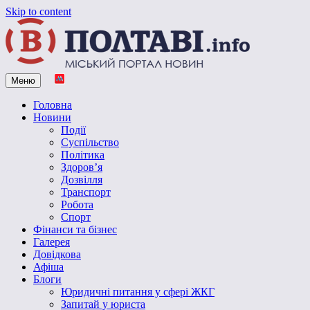
Skip to content
Меню
Vpoltave.info
Полтавський портал новин
Головна
Новини
Події
Суспільство
Політика
Здоров’я
Дозвілля
Транспорт
Робота
Спорт
Фінанси та бізнес
Галерея
Довідкова
Афіша
Блоги
Юридичні питання у сфері ЖКГ
Запитай у юриста