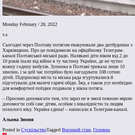
Monday February / 28, 2022
v.s
Сьогодні через Полтаву потягом евакуювали два дитбудинки з
Харківщини. Про це повідомили на офіційному Телеграм-
каналі Полтавської міської ради. Налякані діти віком від 2 до
10 років їхали від війни в ту частину України, де не чутно
кожну годину вибухів. Зупинка в Полтаві тривала лише 10
хвилин, і за цей час потрібно було нагодувати 108 сотню
дітей. Підприємці міста та міська рада згуртувалися й
підготували для малечі гарячі обіди. Їжу, а також усе необхідне
для комфортної поїздки подавали у вікна потяга.
– Просимо допомагати тим, хто зараз не в змозі повною мірою
допомогти собі сам: дітям, особам з інвалідністю та людям
похилого віку. Україна єдина! – написали в Телеграм-каналі.
Альона Зимня
Posted in
Суспільство
Tagged
Воєнний стан
,
Головна