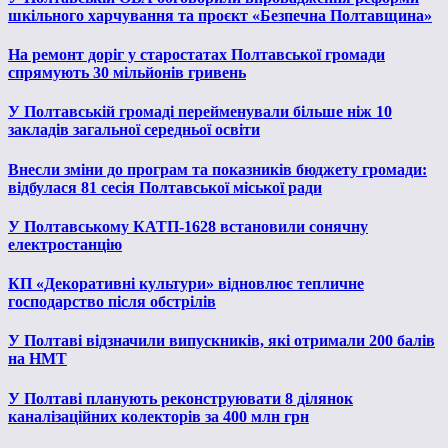
шкільного харчування та проєкт «Безпечна Полтавщина»
На ремонт доріг у старостатах Полтавської громади
спрямують 30 мільйонів гривень
У Полтавській громаді перейменували більше ніж 10
закладів загальної середньої освіти
Внесли зміни до програм та показників бюджету громади:
відбулася 81 сесія Полтавської міської ради
У Полтавському КАТП-1628 встановили сонячну
електростанцію
КП «Декоративні культури» відновлює тепличне
господарство після обстрілів
У Полтаві відзначили випускників, які отримали 200 балів
на НМТ
У Полтаві планують реконструювати 8 ділянок
каналізаційних колекторів за 400 млн грн