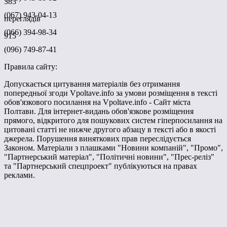
383
(067) 943-04-13
переглядів
(066) 394-98-34
915
(096) 749-87-41
Правила сайту:
Допускається цитування матеріалів без отримання
попередньої згоди Vpoltave.info за умови розміщення в тексті
обов'язкового посилання на Vpoltave.info - Сайт міста
Полтави. Для інтернет-видань обов'язкове розміщення
прямого, відкритого для пошукових систем гіперпосилання на
цитовані статті не нижче другого абзацу в тексті або в якості
джерела. Порушення виняткових прав переслідується
Законом. Матеріали з плашками "Новини компаній", "Промо",
"Партнерський матеріал", "Політичні новини", "Прес-реліз"
та "Партнерський спецпроект" публікуються на правах
реклами.