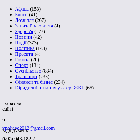
Афіша
(153)
Блоги
(41)
Дозвілля
(267)
Запитай у юриста
(4)
Здоров'я
(177)
Новини
(42)
Події
(373)
Політика
(143)
Проекти
(4)
Робота
(20)
Спорт
(134)
Суспільство
(834)
Транспорт
(233)
Фінанси та бізнес
(234)
Юридичні питання у сфері ЖКГ
(65)
зараз на
сайті
6
vpoltave2012@gmail.com
відвідувачів
(095) 043-18-92