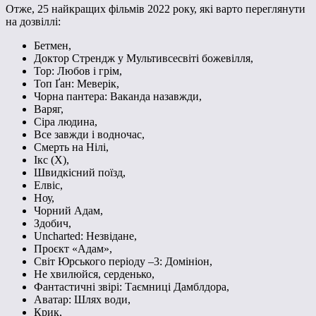
Отже, 25 найкращих фільмів 2022 року, які варто переглянути
на дозвіллі:
Бетмен,
Доктор Стрендж у Мультивсесвіті божевілля,
Тор: Любов і грім,
Топ Ґан: Меверік,
Чорна пантера: Ваканда назавжди,
Варяг,
Сіра людина,
Все завжди і водночас,
Смерть на Нілі,
Ікс (X),
Швидкісний поїзд,
Елвіс,
Ноу,
Чорний Адам,
Здобич,
Uncharted: Незвідане,
Проєкт «Адам»,
Світ Юрського періоду –3: Домініон,
Не хвилюйся, серденько,
Фантастичні звірі: Таємниці Дамблдора,
Аватар: Шлях води,
Крик,