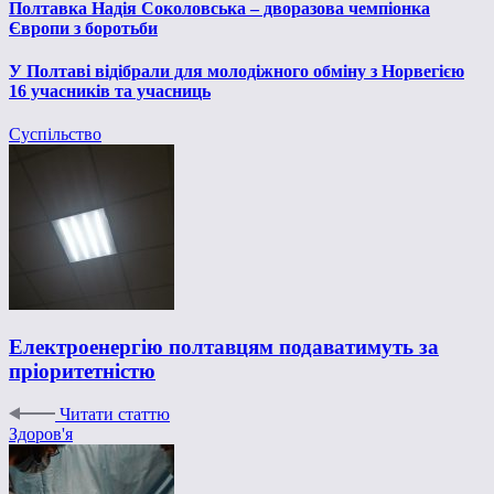
Полтавка Надія Соколовська – дворазова чемпіонка
Європи з боротьби
У Полтаві відібрали для молодіжного обміну з Норвегією
16 учасників та учасниць
Суспільство
Електроенергію полтавцям подаватимуть за
пріоритетністю
Читати статтю
Здоров'я