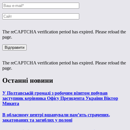
The reCAPTCHA verification period has expired. Please reload the
page.
The reCAPTCHA verification period has expired. Please reload the
page.
Останні новини
У Полтавській громаді з робочим візитом побував
заступник керівника Офісу Президента України Віктор
Микита
В обласному центрі вшанували пам’ять страчених,
закатованих та загиблих у полоні