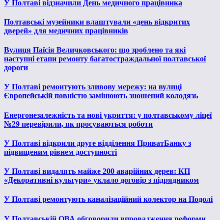
У Полтаві відзначили День медичного працівника
Полтавські музейники влаштували «день відкритих
дверей» для медичних працівників
Вулиця Паїсія Величковського: що зроблено та які
наступні етапи ремонту багатостраждальної полтавської
дороги
У Полтаві ремонтують зливову мережу: на вулиці
Європейській повністю замінюють зношений колодязь
Енергонезалежність та нові укриття: у полтавському ліцеї
№29 перевірили, як просуваються роботи
У Полтаві відкрили друге відділення ПриватБанку з
підвищеним рівнем доступності
У Полтаві видалять майже 200 аварійних дерев: КП
«Декоративні культури» уклало договір з підрядником
У Полтаві ремонтують каналізаційний колектор на Подолі
У Полтавській ОВА обговорили впровадження реформи