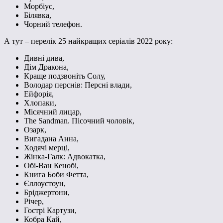
Морбіус,
Білявка,
Чорний телефон.
А тут – перелік 25 найкращих серіалів 2022 року:
Дивні дива,
Дім Дракона,
Краще подзвоніть Солу,
Володар перснів: Персні влади,
Ейфорія,
Хлопаки,
Місячний лицар,
The Sandman. Пісочний чоловік,
Озарк,
Вигадана Анна,
Ходячі мерці,
Жінка-Галк: Адвокатка,
Обі-Ван Кенобі,
Книга Боби Фетта,
Єллоустоун,
Бріджертони,
Річер,
Гострі Картузи,
Кобра Кай,