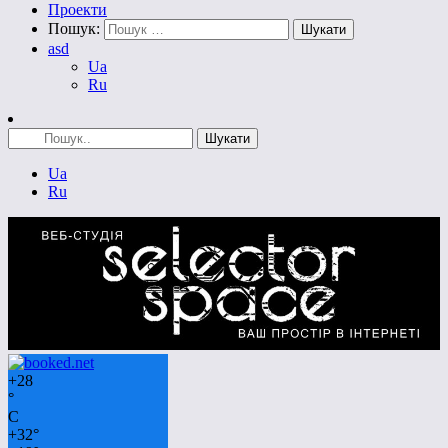
Проекти
Пошук:
asd
Ua
Ru
Ua
Ru
+
28
°
C
+
32°