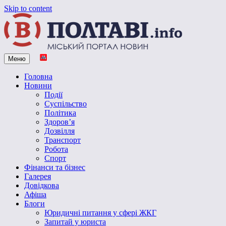
Skip to content
Меню
Vpoltave.info
Полтавський портал новин
Головна
Новини
Події
Суспільство
Політика
Здоров’я
Дозвілля
Транспорт
Робота
Спорт
Фінанси та бізнес
Галерея
Довідкова
Афіша
Блоги
Юридичні питання у сфері ЖКГ
Запитай у юриста