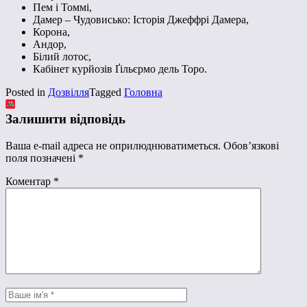
Пем і Томмі,
Дамер – Чудовисько: Історія Джеффрі Дамера,
Корона,
Андор,
Білий лотос,
Кабінет курйозів Ґільєрмо дель Торо.
Posted in
Дозвілля
Tagged
Головна
Залишити відповідь
Ваша e-mail адреса не оприлюднюватиметься.
Обов’язкові
поля позначені
*
Коментар
*