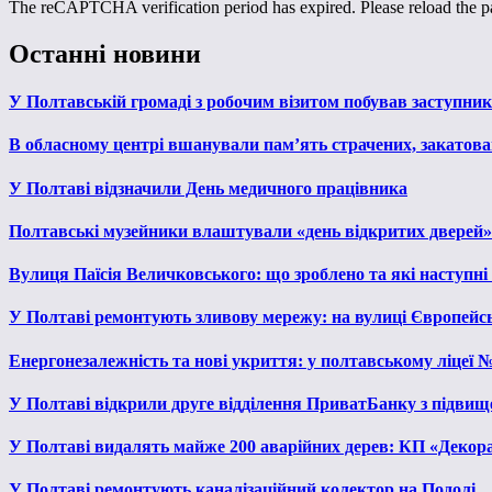
The reCAPTCHA verification period has expired. Please reload the p
Останні новини
У Полтавській громаді з робочим візитом побував заступни
В обласному центрі вшанували пам’ять страчених, закатован
У Полтаві відзначили День медичного працівника
Полтавські музейники влаштували «день відкритих дверей»
Вулиця Паїсія Величковського: що зроблено та які наступні
У Полтаві ремонтують зливову мережу: на вулиці Європейс
Енергонезалежність та нові укриття: у полтавському ліцеї 
У Полтаві відкрили друге відділення ПриватБанку з підвищ
У Полтаві видалять майже 200 аварійних дерев: КП «Декора
У Полтаві ремонтують каналізаційний колектор на Подолі