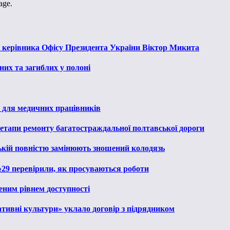
age.
к керівника Офісу Президента України Віктор Микита
их та загиблих у полоні
 для медичних працівників
 етапи ремонту багатостраждальної полтавської дороги
ькій повністю замінюють зношений колодязь
№29 перевірили, як просуваються роботи
еним рівнем доступності
тивні культури» уклало договір з підрядником