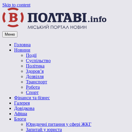
Skip to content
Меню
Vpoltave.info
Полтавський портал новин
Головна
Новини
Події
Суспільство
Політика
Здоров’я
Дозвілля
Транспорт
Робота
Спорт
Фінанси та бізнес
Галерея
Довідкова
Афіша
Блоги
Юридичні питання у сфері ЖКГ
Запитай у юриста