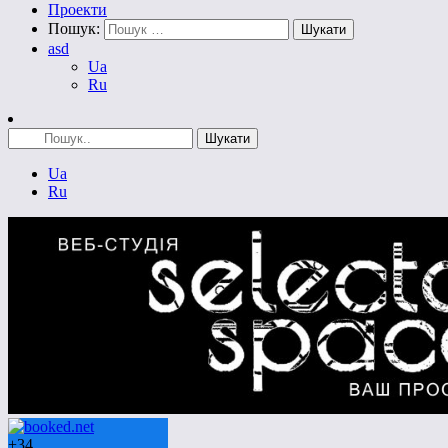
Проекти
Пошук:
asd
Ua
Ru
Ua
Ru
+
34