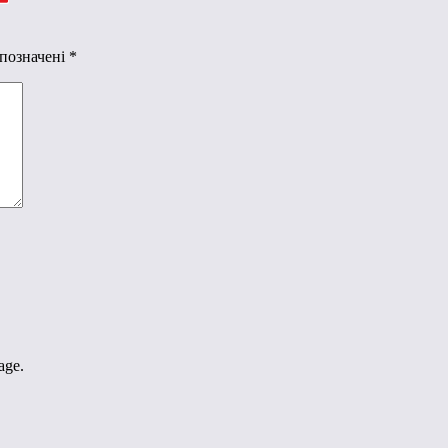
 позначені
*
age.