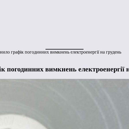
ило графік погодинних вимкнень електроенергії на грудень
к погодинних вимкнень електроенергії н