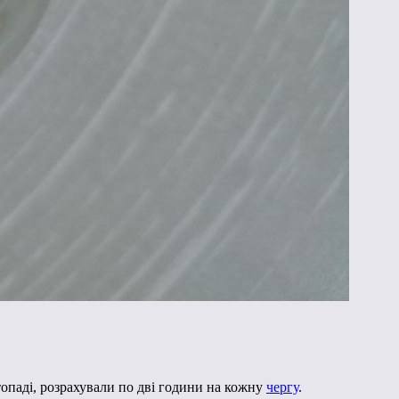
топаді, розрахували по дві години на кожну
чергу
.