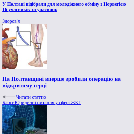
У Полтаві відібрали для молодіжного обміну з Норвегією
16 учасників та учасниць
Здоров'я
На Полтавщині вперше зробили операцію на
відкритому серці
Читати статтю
Блоги
Юридичні питання у сфері ЖКГ