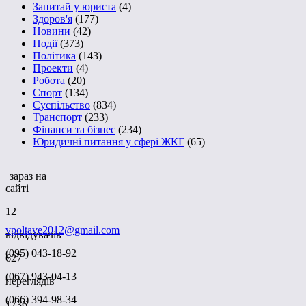
Запитай у юриста
(4)
Здоров'я
(177)
Новини
(42)
Події
(373)
Політика
(143)
Проекти
(4)
Робота
(20)
Спорт
(134)
Суспільство
(834)
Транспорт
(233)
Фінанси та бізнес
(234)
Юридичні питання у сфері ЖКГ
(65)
зараз на
сайті
12
vpoltave2012@gmail.com
відвідувачів
(095) 043-18-92
627
(067) 943-04-13
переглядів
(066) 394-98-34
1736