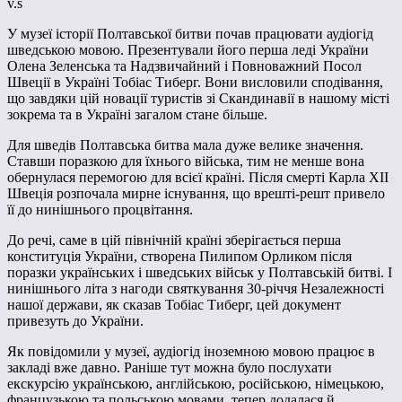
v.s
У музеї історії Полтавської битви почав працювати аудіогід
шведською мовою. Презентували його перша леді України
Олена Зеленська та Надзвичайний і Повноважний Посол
Швеції в Україні Тобіас Тиберг. Вони висловили сподівання,
що завдяки цій новації туристів зі Скандинавії в нашому місті
зокрема та в Україні загалом стане більше.
Для шведів Полтавська битва мала дуже велике значення.
Ставши поразкою для їхнього війська, тим не менше вона
обернулася перемогою для всієї країні. Після смерті Карла ХІІ
Швеція розпочала мирне існування, що врешті-решт привело
її до нинішнього процвітання.
До речі, саме в цій північній країні зберігається перша
конституція України, створена Пилипом Орликом після
поразки українських і шведських військ у Полтавській битві. І
нинішнього літа з нагоди святкування 30-річчя Незалежності
нашої держави, як сказав Тобіас Тиберг, цей документ
привезуть до України.
Як повідомили у музеї, аудіогід іноземною мовою працює в
закладі вже давно. Раніше тут можна було послухати
екскурсію українською, англійською, російською, німецькою,
французькою та польською мовами, тепер додалася й