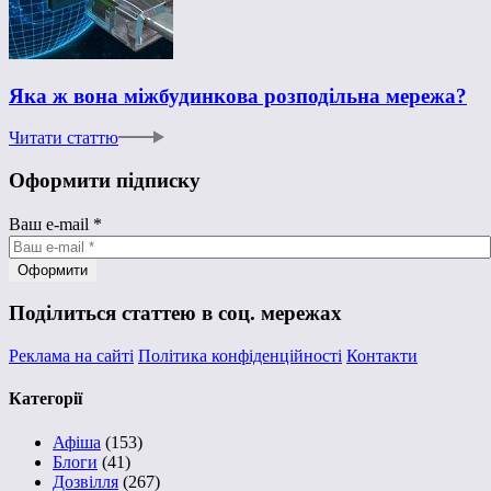
Яка ж вона міжбудинкова розподільна мережа?
Читати статтю
Оформити підписку
Ваш e-mail
*
Поділиться статтею в соц. мережах
Реклама на сайті
Політика конфіденційності
Контакти
Категорії
Афіша
(153)
Блоги
(41)
Дозвілля
(267)