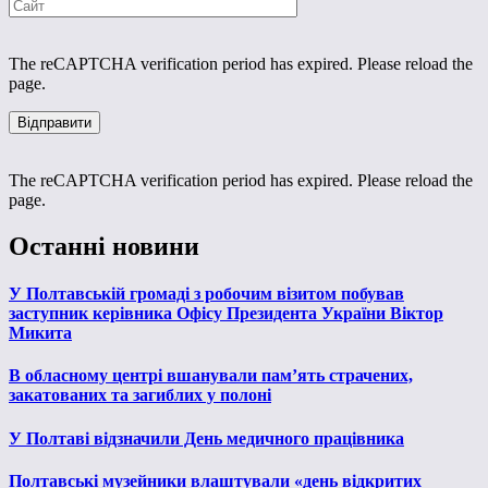
The reCAPTCHA verification period has expired. Please reload the
page.
The reCAPTCHA verification period has expired. Please reload the
page.
Останні новини
У Полтавській громаді з робочим візитом побував
заступник керівника Офісу Президента України Віктор
Микита
В обласному центрі вшанували пам’ять страчених,
закатованих та загиблих у полоні
У Полтаві відзначили День медичного працівника
Полтавські музейники влаштували «день відкритих