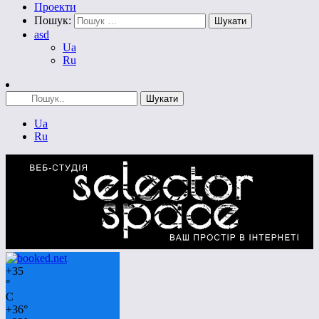
Проекти
Пошук:
asd
Ua
Ru
Ua
Ru
+
35
°
C
+
36°