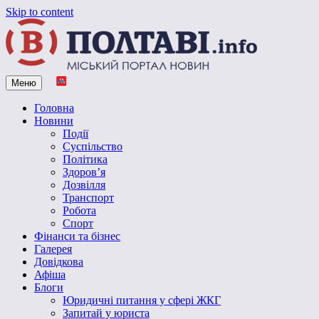
Skip to content
Меню
Vpoltave.info
Полтавський портал новин
Головна
Новини
Події
Суспільство
Політика
Здоров’я
Дозвілля
Транспорт
Робота
Спорт
Фінанси та бізнес
Галерея
Довідкова
Афіша
Блоги
Юридичні питання у сфері ЖКГ
Запитай у юриста