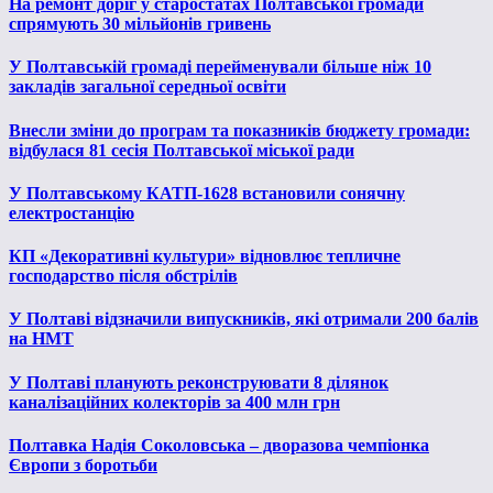
На ремонт доріг у старостатах Полтавської громади
спрямують 30 мільйонів гривень
У Полтавській громаді перейменували більше ніж 10
закладів загальної середньої освіти
Внесли зміни до програм та показників бюджету громади:
відбулася 81 сесія Полтавської міської ради
У Полтавському КАТП-1628 встановили сонячну
електростанцію
КП «Декоративні культури» відновлює тепличне
господарство після обстрілів
У Полтаві відзначили випускників, які отримали 200 балів
на НМТ
У Полтаві планують реконструювати 8 ділянок
каналізаційних колекторів за 400 млн грн
Полтавка Надія Соколовська – дворазова чемпіонка
Європи з боротьби