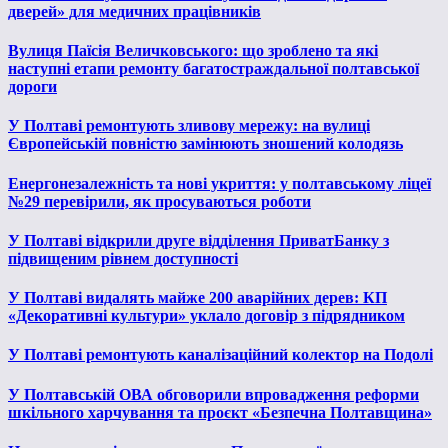
дверей» для медичних працівників
Вулиця Паїсія Величковського: що зроблено та які
наступні етапи ремонту багатостраждальної полтавської
дороги
У Полтаві ремонтують зливову мережу: на вулиці
Європейській повністю замінюють зношений колодязь
Енергонезалежність та нові укриття: у полтавському ліцеї
№29 перевірили, як просуваються роботи
У Полтаві відкрили друге відділення ПриватБанку з
підвищеним рівнем доступності
У Полтаві видалять майже 200 аварійних дерев: КП
«Декоративні культури» уклало договір з підрядником
У Полтаві ремонтують каналізаційний колектор на Подолі
У Полтавській ОВА обговорили впровадження реформи
шкільного харчування та проєкт «Безпечна Полтавщина»