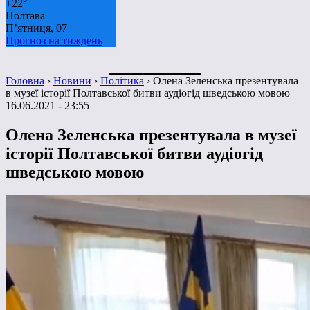
+
22°
Полтава
П’ятниця, 07
Прогноз на тиждень
Головна
›
Новини
›
Політика
›
Олена Зеленська презентувала
в музеї історії Полтавської битви аудіогід шведською мовою
16.06.2021 - 23:55
Олена Зеленська презентувала в музеї
історії Полтавської битви аудіогід
шведською мовою