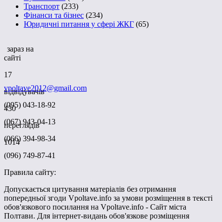
Транспорт
(233)
Фінанси та бізнес
(234)
Юридичні питання у сфері ЖКГ
(65)
зараз на
сайті
17
vpoltave2012@gmail.com
відвідувачів
(095) 043-18-92
430
(067) 943-04-13
переглядів
(066) 394-98-34
1014
(096) 749-87-41
Правила сайту:
Допускається цитування матеріалів без отримання
попередньої згоди Vpoltave.info за умови розміщення в тексті
обов'язкового посилання на Vpoltave.info - Сайт міста
Полтави. Для інтернет-видань обов'язкове розміщення