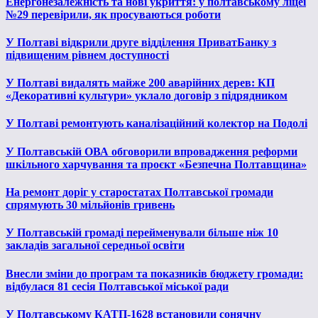
Енергонезалежність та нові укриття: у полтавському ліцеї
№29 перевірили, як просуваються роботи
У Полтаві відкрили друге відділення ПриватБанку з
підвищеним рівнем доступності
У Полтаві видалять майже 200 аварійних дерев: КП
«Декоративні культури» уклало договір з підрядником
У Полтаві ремонтують каналізаційний колектор на Подолі
У Полтавській ОВА обговорили впровадження реформи
шкільного харчування та проєкт «Безпечна Полтавщина»
На ремонт доріг у старостатах Полтавської громади
спрямують 30 мільйонів гривень
У Полтавській громаді перейменували більше ніж 10
закладів загальної середньої освіти
Внесли зміни до програм та показників бюджету громади:
відбулася 81 сесія Полтавської міської ради
У Полтавському КАТП-1628 встановили сонячну