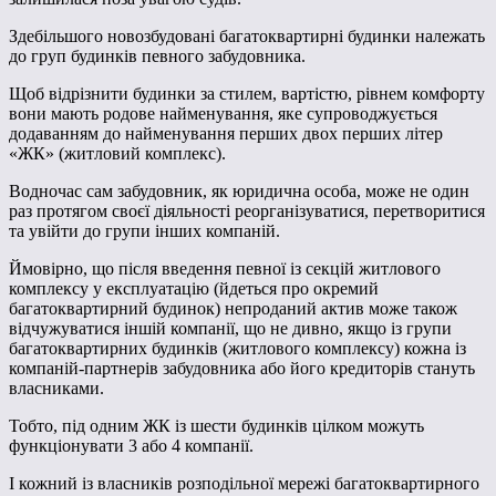
Здебільшого новозбудовані багатоквартирні будинки належать
до груп будинків певного забудовника.
Щоб відрізнити будинки за стилем, вартістю, рівнем комфорту
вони мають родове найменування, яке супроводжується
додаванням до найменування перших двох перших літер
«ЖК» (житловий комплекс).
Водночас сам забудовник, як юридична особа, може не один
раз протягом своєї діяльності реорганізуватися, перетворитися
та увійти до групи інших компаній.
Ймовірно, що після введення певної із секцій житлового
комплексу у експлуатацію (йдеться про окремий
багатоквартирний будинок) непроданий актив може також
відчужуватися іншій компанії, що не дивно, якщо із групи
багатоквартирних будинків (житлового комплексу) кожна із
компаній-партнерів забудовника або його кредиторів стануть
власниками.
Тобто, під одним ЖК із шести будинків цілком можуть
функціонувати 3 або 4 компанії.
І кожний із власників розподільної мережі багатоквартирного