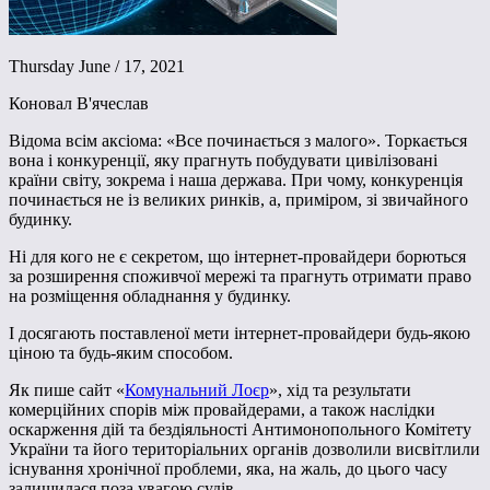
Thursday June / 17, 2021
Коновал В'ячеслав
Відома всім аксіома: «Все починається з малого». Торкається
вона і конкуренції, яку прагнуть побудувати цивілізовані
країни світу, зокрема і наша держава. При чому, конкуренція
починається не із великих ринків, а, приміром, зі звичайного
будинку.
Ні для кого не є секретом, що інтернет-провайдери борються
за розширення споживчої мережі та прагнуть отримати право
на розміщення обладнання у будинку.
І досягають поставленої мети інтернет-провайдери будь-якою
ціною та будь-яким способом.
Як пише сайт «
Комунальний Лоєр
», хід та результати
комерційних спорів між провайдерами, а також наслідки
оскарження дій та бездіяльності Антимонопольного Комітету
України та його територіальних органів дозволили висвітлили
існування хронічної проблеми, яка, на жаль, до цього часу
залишилася поза увагою судів.