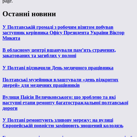
page.
Останні новини
У Полтавській громаді з робочим візитом побував
заступник керівника Офісу Президента України Віктор
Микита
В обласному центрі вшанували пам’ять страчених,
закатованих та загиблих у полоні
У Полтаві відзначили День медичного працівника
Полтавські музейники влаштували «день відкритих
дверей» для медичних працівників
Вулиця Паїсія Величковського: що зроблено та які
наступні етапи ремонту багатостраждальної полтавської
дороги
У Полтаві ремонтують зливову мережу: на вулиці
Європейській повністю замінюють зношений колодязь