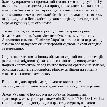
будинку юридично спроможний посилатися на відсутності у
нього технічного доступу на приєднання кабельної каналізації
електрозв’язку інтернет-провайдеру, а аналога або іншого
сприятливого механізму, який би він застосував до заявника,
щоб приєднати його кабельну каналізацію до розподільної
мережі будинку у нього немає.
Таким чином, «власники розподільних мереж окремих
багатоквартирних будинків» перебувають не у полі зору
Антимонопольного Комітету України, а доводити окремо, що
є змова або відбувається «паперовий футбол» вкрай складно
та нереально.
Слід зазначити, що за інших обставин єдиний власник секцій
(колишній забудовник) житлового комплексу використати
подібні «аргументи» перед контролюючим органом не зміг би,
оскільки технічну можливість відразу знайшли на вільних
секціях житлового комплексу.
Вирішити дану проблему допомогло введення у
законодавство терміну «міжбудинкова розподільна мережа».
Закон України «Про доступ до об’єктів будівництва,
транспорту, електроенергетики» від 07.02.2017 № 1834-VIII та
Правила надання доступу до інфраструктури будинкової