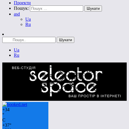
Проекти
Пошук:
asd
Ua
Ru
Ua
Ru
+
34
°
C
+
37°