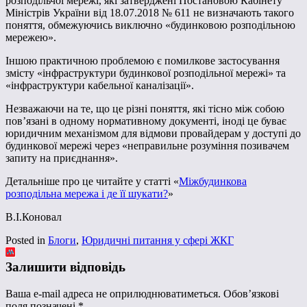
розподільчої мережі, які затверджені Постановою Кабінету
Міністрів України від 18.07.2018 № 611 не визначають такого
поняття, обмежуючись виключно «будинковою розподільною
мережею».
Іншою практичною проблемою є помилкове застосування
змісту «інфраструктури будинкової розподільної мережі» та
«інфраструктури кабельної каналізації».
Незважаючи на те, що це різні поняття, які тісно між собою
пов’язані в одному нормативному документі, іноді це буває
юридичним механізмом для відмови провайдерам у доступі до
будинкової мережі через «неправильне розуміння позивачем
запиту на приєднання».
Детальніше про це читайте у статті «
Міжбудинкова
розподільна мережа і де її шукати?
»
В.І.Коновал
Posted in
Блоги
,
Юридичні питання у сфері ЖКГ
Залишити відповідь
Ваша e-mail адреса не оприлюднюватиметься.
Обов’язкові
поля позначені
*