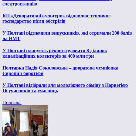
електростанцію
КП «Декоративні культури» відновлює тепличне
господарство після обстрілів
У Полтаві відзначили випускників, які отримали 200 балів
на НМТ
У Полтаві планують реконструювати 8 ділянок
каналізаційних колекторів за 400 млн грн
Полтавка Надія Соколовська – дворазова чемпіонка
Європи з боротьби
У Полтаві відібрали для молодіжного обміну з Норвегією
16 учасників та учасниць
Політика