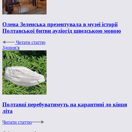
Олена Зеленська презентувала в музеї історії
Полтавської битви аудіогід шведською мовою
Читати статтю
Здоров'я
Полтавці перебуватимуть на карантині до кінця
літа
Читати статтю