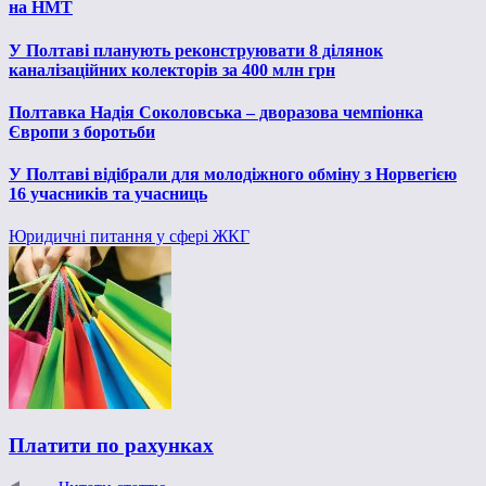
на НМТ
У Полтаві планують реконструювати 8 ділянок
каналізаційних колекторів за 400 млн грн
Полтавка Надія Соколовська – дворазова чемпіонка
Європи з боротьби
У Полтаві відібрали для молодіжного обміну з Норвегією
16 учасників та учасниць
Юридичні питання у сфері ЖКГ
Платити по рахунках