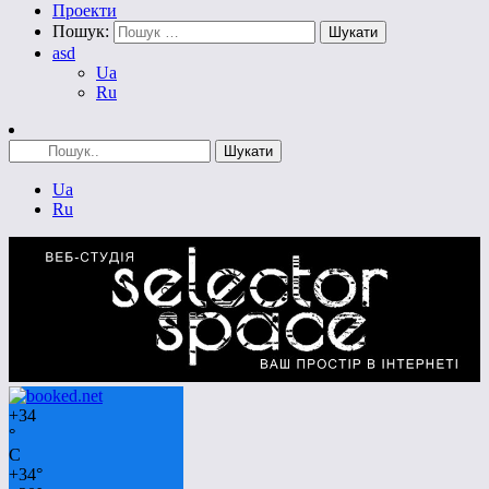
Проекти
Пошук:
asd
Ua
Ru
Ua
Ru
+
34
°
C
+
34°