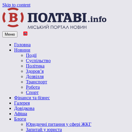
Skip to content
Меню
Vpoltave.info
Полтавський портал новин
Головна
Новини
Події
Суспільство
Політика
Здоров’я
Дозвілля
Транспорт
Робота
Спорт
Фінанси та бізнес
Галерея
Довідкова
Афіша
Блоги
Юридичні питання у сфері ЖКГ
Запитай у юриста