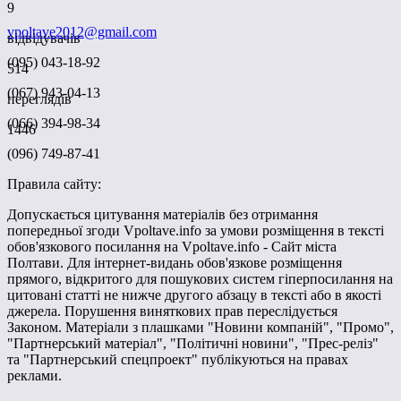
9
vpoltave2012@gmail.com
відвідувачів
(095) 043-18-92
514
(067) 943-04-13
переглядів
(066) 394-98-34
1446
(096) 749-87-41
Правила сайту:
Допускається цитування матеріалів без отримання
попередньої згоди Vpoltave.info за умови розміщення в тексті
обов'язкового посилання на Vpoltave.info - Сайт міста
Полтави. Для інтернет-видань обов'язкове розміщення
прямого, відкритого для пошукових систем гіперпосилання на
цитовані статті не нижче другого абзацу в тексті або в якості
джерела. Порушення виняткових прав переслідується
Законом. Матеріали з плашками "Новини компаній", "Промо",
"Партнерський матеріал", "Політичні новини", "Прес-реліз"
та "Партнерський спецпроект" публікуються на правах
реклами.