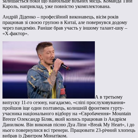
залишається поки що найбільше вільних місць. Команда Тіни
Кароль, наприклад, уже повністю укомплектована.
Андрій Діденко – професійний виконавець, вісім років
працював зі своєю групою в Китаї, але повернувся додому
через пандемію. Раніше брав участь у іншому талант-шоу –
«Х-фактор».
А в третьому
випуску 11-го сезону, нагадаємо, «сліпі прослуховування»
пройшов іще один полтавець, колишній фронтмен гурту-
учасника національного відбору на «Євробачення» Mountain
Breeze Олександр Біляк, який колись працював із Андрієм
Данилком. Він виконав пісню Дуа Ліпи «Break My Heart», і до
нього повернулися всі тренери. Працювати 23-річний хлопець
вибрав із Дмитром Монатіком.