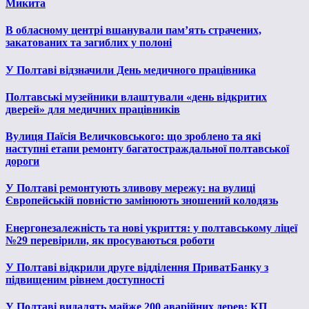
Микита
В обласному центрі вшанували пам’ять страчених,
закатованих та загиблих у полоні
У Полтаві відзначили День медичного працівника
Полтавські музейники влаштували «день відкритих
дверей» для медичних працівників
Вулиця Паїсія Величковського: що зроблено та які
наступні етапи ремонту багатостраждальної полтавської
дороги
У Полтаві ремонтують зливову мережу: на вулиці
Європейській повністю замінюють зношений колодязь
Енергонезалежність та нові укриття: у полтавському ліцеї
№29 перевірили, як просуваються роботи
У Полтаві відкрили друге відділення ПриватБанку з
підвищеним рівнем доступності
У Полтаві видалять майже 200 аварійних дерев: КП