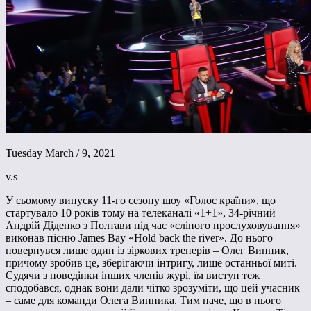
Tuesday March / 9, 2021
v.s
У сьомому випуску 11-го сезону шоу «Голос країни», що
стартувало 10 років тому на телеканалі «1+1», 34-річний
Андрій Діденко з Полтави під час «сліпого прослуховування»
виконав пісню James Bay «Hold back the river». До нього
повернувся лише один із зіркових тренерів – Олег Винник,
причому зробив це, зберігаючи інтригу, лише останньої миті.
Судячи з поведінки інших членів журі, їм виступ теж
сподобався, однак вони дали чітко зрозуміти, що цей учасник
– саме для команди Олега Винника. Тим паче, що в нього