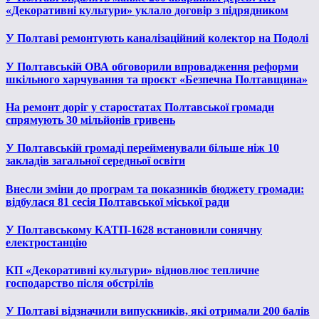
«Декоративні культури» уклало договір з підрядником
У Полтаві ремонтують каналізаційний колектор на Подолі
У Полтавській ОВА обговорили впровадження реформи
шкільного харчування та проєкт «Безпечна Полтавщина»
На ремонт доріг у старостатах Полтавської громади
спрямують 30 мільйонів гривень
У Полтавській громаді перейменували більше ніж 10
закладів загальної середньої освіти
Внесли зміни до програм та показників бюджету громади:
відбулася 81 сесія Полтавської міської ради
У Полтавському КАТП-1628 встановили сонячну
електростанцію
КП «Декоративні культури» відновлює тепличне
господарство після обстрілів
У Полтаві відзначили випускників, які отримали 200 балів