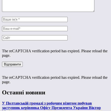
The reCAPTCHA verification period has expired. Please reload the
page.
The reCAPTCHA verification period has expired. Please reload the
page.
Останні новини
У Полтавській громаді з робочим візитом побував
заступник керівника Офісу Президента України Віктор