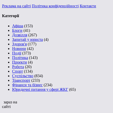
Реклама на сайті
Політика конфіденційності
Контакти
Категорії
Афіша
(153)
Блоги
(41)
Дозвілля
(267)
Запитай у юриста
(4)
Здоров'я
(177)
Новини
(42)
Події
(373)
Політика
(143)
Проекти
(4)
Робота
(20)
Спорт
(134)
Суспільство
(834)
Транспорт
(233)
Фінанси та бізнес
(234)
Юридичні питання у сфері ЖКГ
(65)
зараз на
сайті