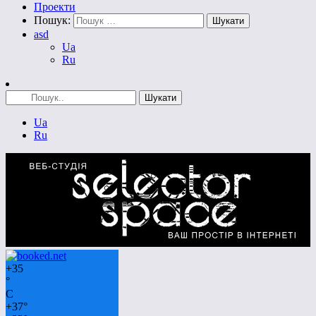
Проекти
Пошук:
asd
Ua
Ru
Ua
Ru
+
35
°
C
+
37°