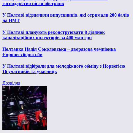
господарство після обстрілів
У Полтаві відзначили випускників, які отримали 200 балів
на НМТ
У Полтаві планують реконструювати 8 ділянок
каналізаційних колекторів за 400 млн грн
Полтавка Надія Соколовська – дворазова чемпіонка
Європи з боротьби
У Полтаві відібрали для молодіжного обміну з Норвегією
16 учасників та учасниць
Дозвілля