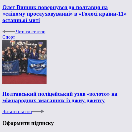
Олег Винник повернувся до полтавця на
«сліпому прослуховуванні» в «Голосі країни-11»
останньої миті
Читати статтю
Спорт
Полтавський поліцейський узяв «золото» на
міжнародних змаганнях із джиу-джитсу
Читати статтю
Оформити підписку