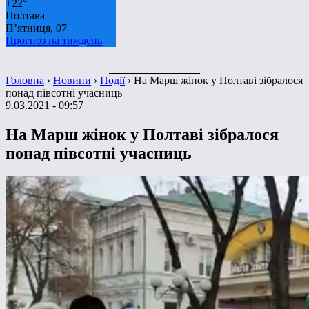
+
22°
Полтава
П’ятниця, 07
Прогноз на тиждень
Головна
›
Новини
›
Події
›
На Марш жінок у Полтаві зібралося
понад півсотні учасниць
9.03.2021 - 09:57
На Марш жінок у Полтаві зібралося
понад півсотні учасниць