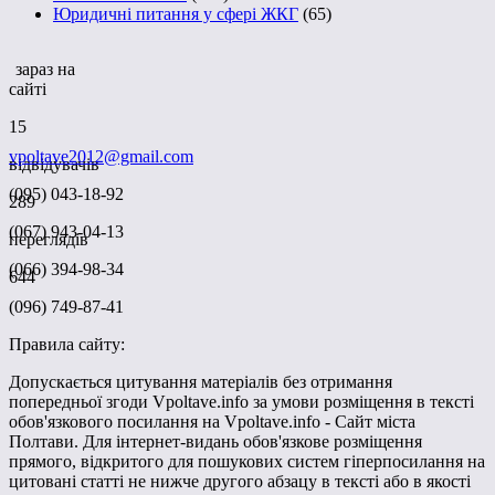
Юридичні питання у сфері ЖКГ
(65)
зараз на
сайті
15
vpoltave2012@gmail.com
відвідувачів
(095) 043-18-92
289
(067) 943-04-13
переглядів
(066) 394-98-34
644
(096) 749-87-41
Правила сайту:
Допускається цитування матеріалів без отримання
попередньої згоди Vpoltave.info за умови розміщення в тексті
обов'язкового посилання на Vpoltave.info - Сайт міста
Полтави. Для інтернет-видань обов'язкове розміщення
прямого, відкритого для пошукових систем гіперпосилання на
цитовані статті не нижче другого абзацу в тексті або в якості