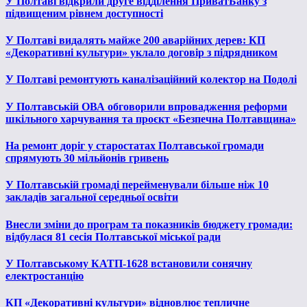
У Полтаві відкрили друге відділення ПриватБанку з
підвищеним рівнем доступності
У Полтаві видалять майже 200 аварійних дерев: КП
«Декоративні культури» уклало договір з підрядником
У Полтаві ремонтують каналізаційний колектор на Подолі
У Полтавській ОВА обговорили впровадження реформи
шкільного харчування та проєкт «Безпечна Полтавщина»
На ремонт доріг у старостатах Полтавської громади
спрямують 30 мільйонів гривень
У Полтавській громаді перейменували більше ніж 10
закладів загальної середньої освіти
Внесли зміни до програм та показників бюджету громади:
відбулася 81 сесія Полтавської міської ради
У Полтавському КАТП-1628 встановили сонячну
електростанцію
КП «Декоративні культури» відновлює тепличне