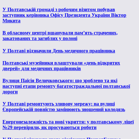
У Полтавській громаді з робочим візитом побував
заступник керівника Офісу Президента України Віктор
Микита
В обласному центрі вшанували пам’ять страчених,
закатованих та загиблих у полоні
У Полтаві відзначили День медичного працівника
Полтавські музейники влаштували «день відкритих
дверей» для медичних працівників
Вулиця Паїсія Величковського: що зроблено та які
наступні етапи ремонту багатостраждальної полтавської
дороги
У Полтаві ремонтують зливову мережу: на вулиці
Європейській повністю замінюють зношений колодязь
Енергонезалежність та нові укриття: у полтавському ліцеї
№29 перевірили, як просуваються роботи