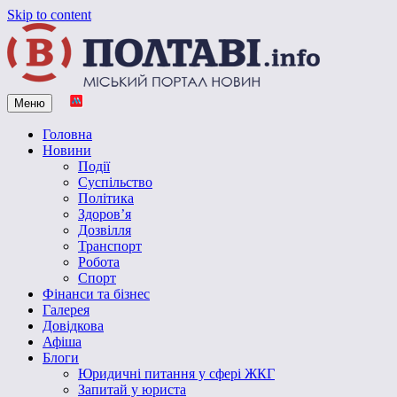
Skip to content
Меню
Vpoltave.info
Полтавський портал новин
Головна
Новини
Події
Суспільство
Політика
Здоров’я
Дозвілля
Транспорт
Робота
Спорт
Фінанси та бізнес
Галерея
Довідкова
Афіша
Блоги
Юридичні питання у сфері ЖКГ
Запитай у юриста