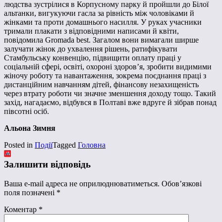
людства зустрілися в Корпусному парку й пройшли до Білої
альтанки, вигукуючи гасла за рівність між чоловіками й
жінками та проти домашнього насилля. У руках учасники
тримали плакати з відповідними написами й квіти,
повідомила Gromada best. Загалом вони вимагали ширше
залучати жінок до ухвалення рішень, ратифікувати
Стамбульську конвенцію, підвищити оплату праці у
соціальній сфері, освіті, охороні здоров’я, зробити видимими
жіночу роботу та навантаження, зокрема поєднання праці з
дистанційним навчанням дітей, фінансову незахищеність
через втрату роботи чи значне зменшення доходу тощо. Такий
захід, нагадаємо, відбувся в Полтаві вже вдруге й зібрав понад
півсотні осіб.
Альона Зимня
Posted in
Події
Tagged
Головна
Залишити відповідь
Ваша e-mail адреса не оприлюднюватиметься.
Обов’язкові
поля позначені
*
Коментар
*