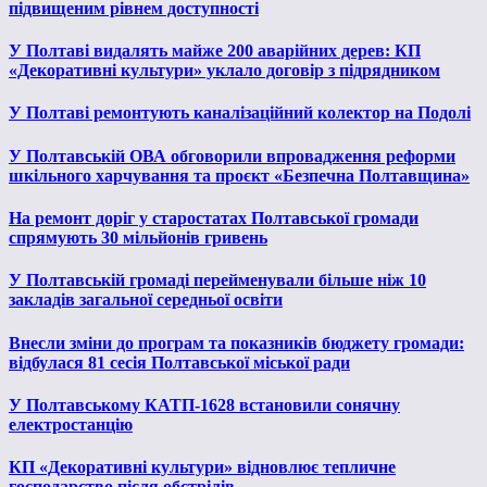
підвищеним рівнем доступності
У Полтаві видалять майже 200 аварійних дерев: КП
«Декоративні культури» уклало договір з підрядником
У Полтаві ремонтують каналізаційний колектор на Подолі
У Полтавській ОВА обговорили впровадження реформи
шкільного харчування та проєкт «Безпечна Полтавщина»
На ремонт доріг у старостатах Полтавської громади
спрямують 30 мільйонів гривень
У Полтавській громаді перейменували більше ніж 10
закладів загальної середньої освіти
Внесли зміни до програм та показників бюджету громади:
відбулася 81 сесія Полтавської міської ради
У Полтавському КАТП-1628 встановили сонячну
електростанцію
КП «Декоративні культури» відновлює тепличне
господарство після обстрілів