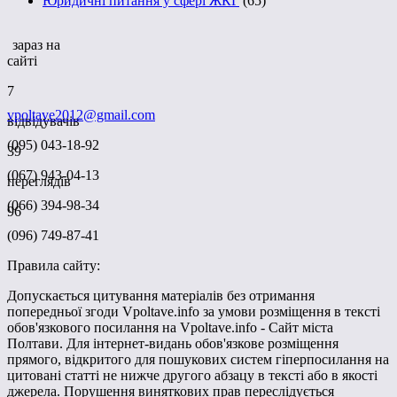
Юридичні питання у сфері ЖКГ
(65)
зараз на
сайті
7
vpoltave2012@gmail.com
відвідувачів
(095) 043-18-92
39
(067) 943-04-13
переглядів
(066) 394-98-34
96
(096) 749-87-41
Правила сайту:
Допускається цитування матеріалів без отримання
попередньої згоди Vpoltave.info за умови розміщення в тексті
обов'язкового посилання на Vpoltave.info - Сайт міста
Полтави. Для інтернет-видань обов'язкове розміщення
прямого, відкритого для пошукових систем гіперпосилання на
цитовані статті не нижче другого абзацу в тексті або в якості
джерела. Порушення виняткових прав переслідується