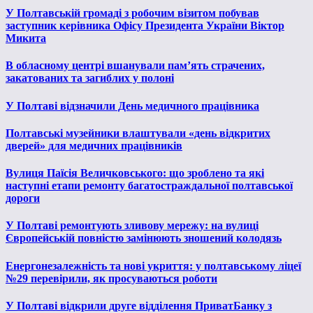
У Полтавській громаді з робочим візитом побував
заступник керівника Офісу Президента України Віктор
Микита
В обласному центрі вшанували пам’ять страчених,
закатованих та загиблих у полоні
У Полтаві відзначили День медичного працівника
Полтавські музейники влаштували «день відкритих
дверей» для медичних працівників
Вулиця Паїсія Величковського: що зроблено та які
наступні етапи ремонту багатостраждальної полтавської
дороги
У Полтаві ремонтують зливову мережу: на вулиці
Європейській повністю замінюють зношений колодязь
Енергонезалежність та нові укриття: у полтавському ліцеї
№29 перевірили, як просуваються роботи
У Полтаві відкрили друге відділення ПриватБанку з