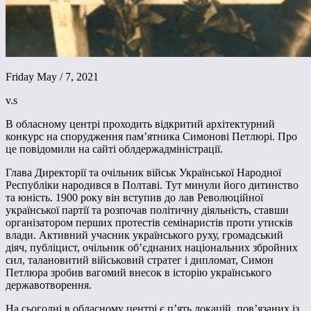
Friday May / 7, 2021
v.s
В обласному центрі проходить відкритий архітектурний
конкурс на спорудження пам’ятника Симонові Петлюрі. Про
це повідомили на сайті облдержадміністрації.
Глава Директорії та очільник військ Української Народної
Республіки народився в Полтаві. Тут минули його дитинство
та юність. 1900 року він вступив до лав Революційної
української партії та розпочав політичну діяльність, ставши
організатором перших протестів семінаристів проти утисків
влади. Активний учасник українського руху, громадський
діяч, публіцист, очільник об’єднаних національних збройних
сил, талановитий військовий стратег і дипломат, Симон
Петлюра зробив вагомий внесок в історію українського
державотворення.
На сьогодні в обласному центрі є п’ять локацій, пов’язаних із