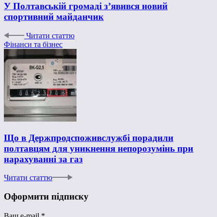
У Полтавській громаді з’явився новий
спортивний майданчик
Читати статтю
Фінанси та бізнес
Що в Держпродспоживслужбі порадили
полтавцям для уникнення непорозумінь при
нарахуванні за газ
Читати статтю
Оформити підписку
Ваш e-mail
*