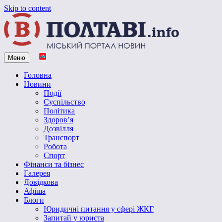
Skip to content
Меню
Vpoltave.info
Полтавський портал новин
Головна
Новини
Події
Суспільство
Політика
Здоров’я
Дозвілля
Транспорт
Робота
Спорт
Фінанси та бізнес
Галерея
Довідкова
Афіша
Блоги
Юридичні питання у сфері ЖКГ
Запитай у юриста