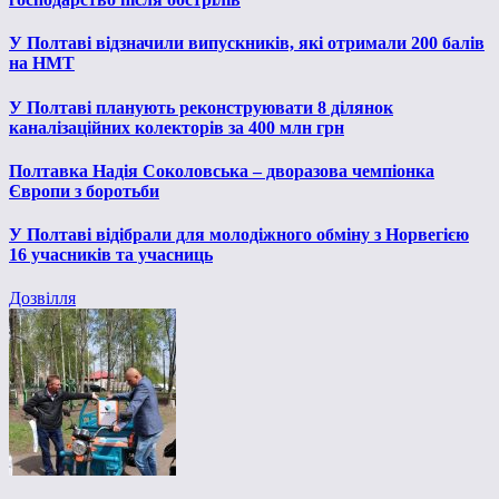
У Полтаві відзначили випускників, які отримали 200 балів
на НМТ
У Полтаві планують реконструювати 8 ділянок
каналізаційних колекторів за 400 млн грн
Полтавка Надія Соколовська – дворазова чемпіонка
Європи з боротьби
У Полтаві відібрали для молодіжного обміну з Норвегією
16 учасників та учасниць
Дозвілля