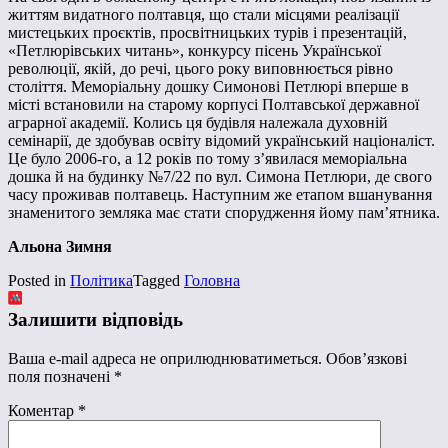
життям видатного полтавця, що стали місцями реалізації
мистецьких проєктів, просвітницьких турів і презентацій,
«Петлюрівських читань», конкурсу пісень Української
революції, якій, до речі, цього року виповнюється рівно
століття. Меморіальну дошку Симонові Петлюрі вперше в
місті встановили на старому корпусі Полтавської державної
аграрної академії. Колись ця будівля належала духовній
семінарії, де здобував освіту відомий український націоналіст.
Це було 2006-го, а 12 років по тому з’явилася меморіальна
дошка й на будинку №7/22 по вул. Симона Петлюри, де свого
часу проживав полтавець. Наступним же етапом вшанування
знаменитого земляка має стати спорудження йому пам’ятника.
Альона Зимня
Posted in
Політика
Tagged
Головна
Залишити відповідь
Ваша e-mail адреса не оприлюднюватиметься.
Обов’язкові
поля позначені
*
Коментар
*