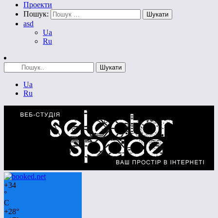
Проекти
Пошук:
asd
Ua
Ru
Ua
Ru
+
34
°
C
+
28°