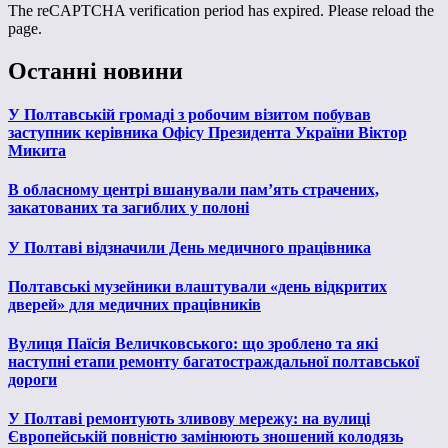
The reCAPTCHA verification period has expired. Please reload the
page.
Останні новини
У Полтавській громаді з робочим візитом побував
заступник керівника Офісу Президента України Віктор
Микита
В обласному центрі вшанували пам’ять страчених,
закатованих та загиблих у полоні
У Полтаві відзначили День медичного працівника
Полтавські музейники влаштували «день відкритих
дверей» для медичних працівників
Вулиця Паїсія Величковського: що зроблено та які
наступні етапи ремонту багатостраждальної полтавської
дороги
У Полтаві ремонтують зливову мережу: на вулиці
Європейській повністю замінюють зношений колодязь