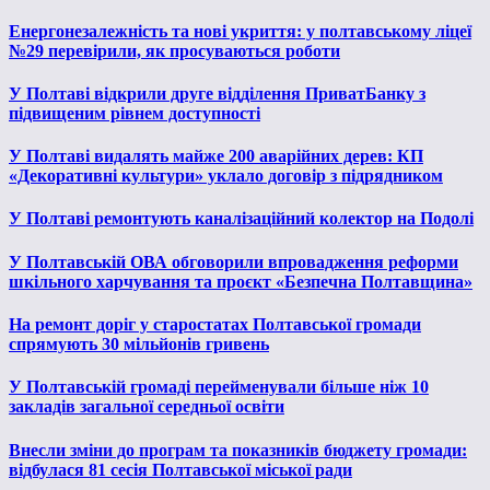
Енергонезалежність та нові укриття: у полтавському ліцеї
№29 перевірили, як просуваються роботи
У Полтаві відкрили друге відділення ПриватБанку з
підвищеним рівнем доступності
У Полтаві видалять майже 200 аварійних дерев: КП
«Декоративні культури» уклало договір з підрядником
У Полтаві ремонтують каналізаційний колектор на Подолі
У Полтавській ОВА обговорили впровадження реформи
шкільного харчування та проєкт «Безпечна Полтавщина»
На ремонт доріг у старостатах Полтавської громади
спрямують 30 мільйонів гривень
У Полтавській громаді перейменували більше ніж 10
закладів загальної середньої освіти
Внесли зміни до програм та показників бюджету громади:
відбулася 81 сесія Полтавської міської ради