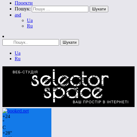
Проекти
Пошук:
asd
Ua
Ru
Ua
Ru
+
24
°
C
+
28°