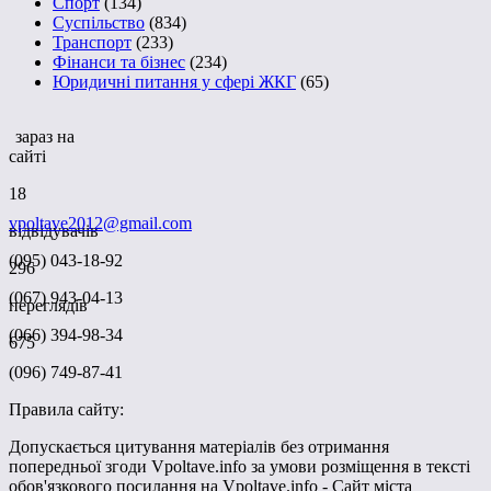
Спорт
(134)
Суспільство
(834)
Транспорт
(233)
Фінанси та бізнес
(234)
Юридичні питання у сфері ЖКГ
(65)
зараз на
сайті
18
vpoltave2012@gmail.com
відвідувачів
(095) 043-18-92
296
(067) 943-04-13
переглядів
(066) 394-98-34
675
(096) 749-87-41
Правила сайту:
Допускається цитування матеріалів без отримання
попередньої згоди Vpoltave.info за умови розміщення в тексті
обов'язкового посилання на Vpoltave.info - Сайт міста