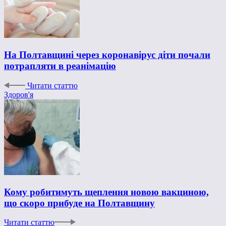
На Полтавщині через коронавірус діти почали
потрапляти в реанімацію
Читати статтю
Здоров'я
Кому робитимуть щеплення новою вакциною,
що скоро прибуде на Полтавщину
Читати статтю