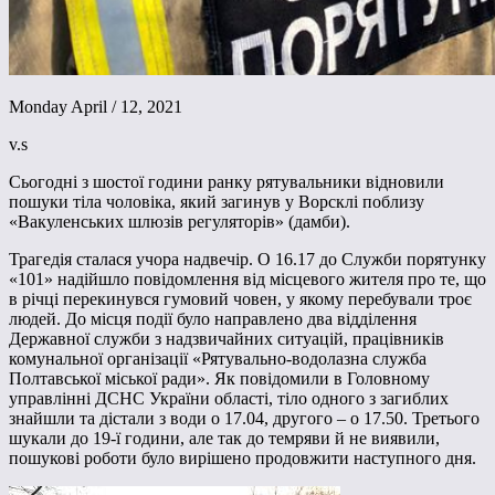
Monday April / 12, 2021
v.s
Сьогодні з шостої години ранку рятувальники відновили
пошуки тіла чоловіка, який загинув у Ворсклі поблизу
«Вакуленських шлюзів регуляторів» (дамби).
Трагедія сталася учора надвечір. О 16.17 до Служби порятунку
«101» надійшло повідомлення від місцевого жителя про те, що
в річці перекинувся гумовий човен, у якому перебували троє
людей. До місця події було направлено два відділення
Державної служби з надзвичайних ситуацій, працівників
комунальної організації «Рятувально-водолазна служба
Полтавської міської ради». Як повідомили в Головному
управлінні ДСНС України області, тіло одного з загиблих
знайшли та дістали з води о 17.04, другого – о 17.50. Третього
шукали до 19-ї години, але так до темряви й не виявили,
пошукові роботи було вирішено продовжити наступного дня.