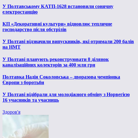
У Полтавському КАТП-1628 встановили сонячну
електростанцію
КП «Декоративні культури» відновлює тепличне
господарство після обстрілів
У Полтаві відзначили випускників, які отримали 200 балів
на НМТ
У Полтаві планують реконструювати 8 ділянок
каналізаційних колекторів за 400 млн грн
Полтавка Надія Соколовська – дворазова чемпіонка
Європи з боротьби
У Полтаві відібрали для молодіжного обміну з Норвегією
16 учасників та учасниць
Здоров'я