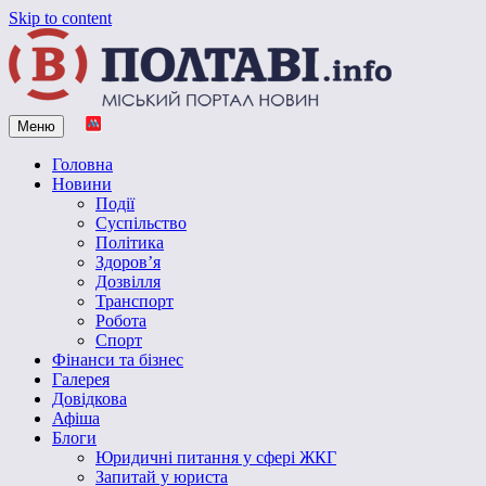
Skip to content
Меню
Vpoltave.info
Полтавський портал новин
Головна
Новини
Події
Суспільство
Політика
Здоров’я
Дозвілля
Транспорт
Робота
Спорт
Фінанси та бізнес
Галерея
Довідкова
Афіша
Блоги
Юридичні питання у сфері ЖКГ
Запитай у юриста