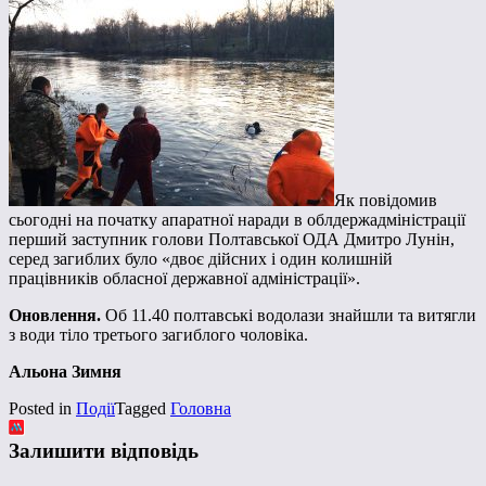
Як повідомив
сьогодні на початку апаратної наради в облдержадміністрації
перший заступник голови Полтавської ОДА Дмитро Лунін,
серед загиблих було «двоє дійсних і один колишній
працівників обласної державної адміністрації».
Оновлення.
Об 11.40 полтавські водолази знайшли та витягли
з води тіло третього загиблого чоловіка.
Альона Зимня
Posted in
Події
Tagged
Головна
Залишити відповідь