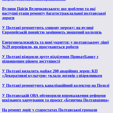
Вулиця Паїсія Величковського: що зроблено та які
наступні етапи ремонту багатостраждальної полтавської
дороги
У Полтаві ремонтують зливову мережу: на вулиці
Європейській повністю замінюють зношений колодязь
Енергонезалежність та нові укриття: у полтавському ліцеї
№29 перевірили, як просуваються роботи
У Полтаві відкрили друге відділення ПриватБанку з
підвищеним рівнем доступності
У Полтаві видалять майже 200 аварійних дерев: КП
«Декоративні культури» уклало договір з підрядником
У Полтаві ремонтують каналізаційний колектор на Подолі
У Полтавській ОВА обговорили впровадження реформи
шкільного харчування та проєкт «Безпечна Полтавщина»
На ремонт доріг у старостатах Полтавської громади