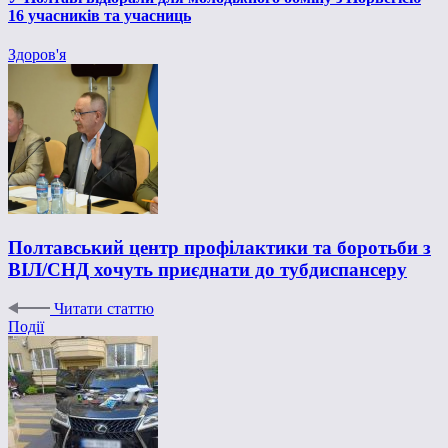
16 учасників та учасниць
Здоров'я
Полтавський центр профілактики та боротьби з
ВІЛ/СНД хочуть приєднати до тубдиспансеру
Читати статтю
Події