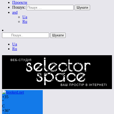
Проекти
Пошук:
asd
Ua
Ru
Ua
Ru
+
35
°
C
+
36°