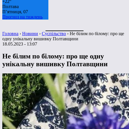
+
22°
Полтава
П’ятниця, 07
Прогноз на тиждень
Головна
›
Новини
›
Суспільство
›
Не білим по білому: про ще
одну унікальну вишивку Полтавщини
18.05.2023 - 13:07
Не білим по білому: про ще одну
унікальну вишивку Полтавщини