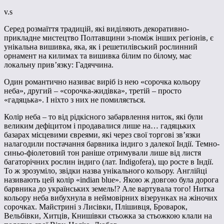
v.s
Серед розмаїття традицій, які виділяють декоративно-
прикладне мистецтво Полтавщини з-поміж інших регіонів, є
унікальна вишивка, яка, як і решетилівський рослинний
орнамент на килимах та вишивка білим по білому, має
локальну прив’язку: Гадяччина.
Один романтично називає виріб із нею «сорочка кольору
неба», другий – «сорочка-жидівка», третій – просто
«гадяцька». І ніхто з них не помиляється.
Колір неба – то від рідкісного забарвлення ниток, які були
великим дефіцитом і продавалися лише на… гадяцьких
базарах місцевими євреями, які через свої торгові зв’язки
налагодили постачання барвника індиго з далекої Індії. Темно-
синьо-фіолетовий тон раніше отримували лише від листя
багаторічних рослин індиго (лат. Indigofera), що росте в Індії.
То ж зрозуміло, звідки назва унікального кольору. Англійці
називають цей колір «indian blue». Якою ж довгою була дорога
барвника до українських земель!? Але вартувала того! Нитка
кольору неба вибухнула в неймовірних візерунках на жіночих
сорочках. Майстрині з Лисівки, Плішивця, Броварок,
Вельбівки, Хитців, Книшівки стьожка за стьожкою клали на