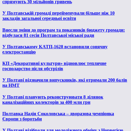
спрямують 30 мільйонів гривень
У Полтавській громаді перейменували більше ніж 10
закладів загальної середньої освіти
Внесли зміни до програм та показників бюджету громади:
відбулася 81 сесія Полтавської міської ради
У Полтавському КАТП-1628 встановили сонячну
електростанцію
КП «Декоративні культури» відновлює тепличне
господарство після обстрілів
У Полтаві відзначили випускників, які отримали 200 балів
на НМТ
У Полтаві планують реконструювати 8 ділянок
каналізаційних колекторів за 400 млн грн
Полтавка Надія Соколовська – дворазова чемпіонка
Європи з боротьби
У Полтаві відібрали для молодіжного обміну з Норвегією