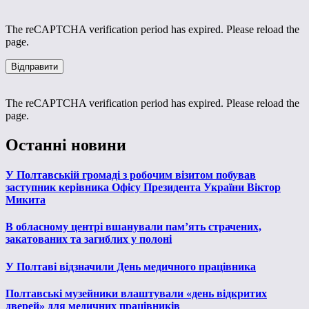
The reCAPTCHA verification period has expired. Please reload the
page.
The reCAPTCHA verification period has expired. Please reload the
page.
Останні новини
У Полтавській громаді з робочим візитом побував
заступник керівника Офісу Президента України Віктор
Микита
В обласному центрі вшанували пам’ять страчених,
закатованих та загиблих у полоні
У Полтаві відзначили День медичного працівника
Полтавські музейники влаштували «день відкритих
дверей» для медичних працівників