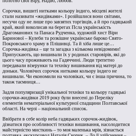
полотно свої Віру, Надію, Любов.
Сорочки, вишиті нитками кольору індиго, місцеві жителі
стали називати «жидівками». І розійшлися вони світами,
несучи оду не лише про завзятих торгівців, а й про гадяцький
край, який виколисав на берегах Псла українськість
Драгоманових та Панаса Рудченка, художній хист Віри
Баринової – Кулеби та розкішне українське бароко Свято-
Покровського храму в Плішивці. Та й хіба лише це…
Сорочка-жидівка – ще та загадка з кількома невідомими!
Припускають, що вишивали їх у родинах старовірів, які до
цього часу проживають на Гадяччині. Люди трепетно
передавали візерунки та техніку вишивання від матері до
доньки. Чоловічих сорочок нитками кольору індиго не
вишивали. Чи економили на чоловіках, чи є інша причина, то
також таємниця…
Задля популяризації унікальної техніки та кольору гадяцькі
сорочки-жидівки 2019 року були внесені до Переліку
елементів нематеріальної культурної спадщини Полтавської
області. На черзі – національний список.
Ввібрати в себе колір неба гадяцьких сорочок-жидівок,
дізнатися про особливості техніки вишивання, насолодитися
майстерністю мисткинь – то моя маленька мрія, зізнається
полтавка, екскурсовод Наталія Скорик. – До її здійснення –