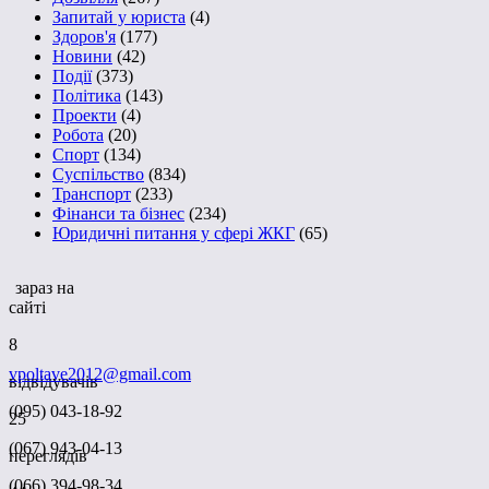
Запитай у юриста
(4)
Здоров'я
(177)
Новини
(42)
Події
(373)
Політика
(143)
Проекти
(4)
Робота
(20)
Спорт
(134)
Суспільство
(834)
Транспорт
(233)
Фінанси та бізнес
(234)
Юридичні питання у сфері ЖКГ
(65)
зараз на
сайті
8
vpoltave2012@gmail.com
відвідувачів
(095) 043-18-92
25
(067) 943-04-13
переглядів
(066) 394-98-34