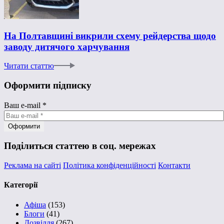
На Полтавщині викрили схему рейдерства щодо
заводу дитячого харчування
Читати статтю
Оформити підписку
Ваш e-mail
*
Поділиться статтею в соц. мережах
Реклама на сайті
Політика конфіденційності
Контакти
Категорії
Афіша
(153)
Блоги
(41)
Дозвілля
(267)