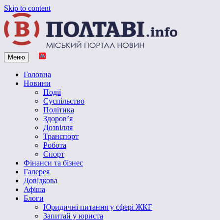
Skip to content
Меню
Vpoltave.info
Полтавський портал новин
Головна
Новини
Події
Суспільство
Політика
Здоров’я
Дозвілля
Транспорт
Робота
Спорт
Фінанси та бізнес
Галерея
Довідкова
Афіша
Блоги
Юридичні питання у сфері ЖКГ
Запитай у юриста