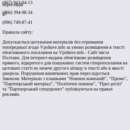
(067) 943-04-13
переглядів
(066) 394-98-34
47
(096) 749-87-41
Правила сайту:
Допускається цитування матеріалів без отримання
попередньої згоди Vpoltave.info за умови розміщення в тексті
обов'язкового посилання на Vpoltave.info - Сайт міста
Полтави. Для інтернет-видань обов'язкове розміщення
прямого, відкритого для пошукових систем гіперпосилання на
цитовані статті не нижче другого абзацу в тексті або в якості
джерела. Порушення виняткових прав переслідується
Законом. Матеріали з плашками "Новини компаній", "Промо",
"Партнерський матеріал", "Політичні новини", "Прес-реліз"
та "Партнерський спецпроект" публікуються на правах
реклами.