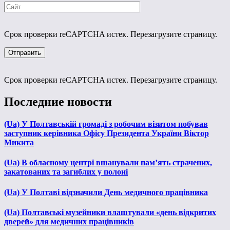
Срок проверки reCAPTCHA истек. Перезагрузите страницу.
Срок проверки reCAPTCHA истек. Перезагрузите страницу.
Последние новости
(Ua) У Полтавській громаді з робочим візитом побував
заступник керівника Офісу Президента України Віктор
Микита
(Ua) В обласному центрі вшанували пам’ять страчених,
закатованих та загиблих у полоні
(Ua) У Полтаві відзначили День медичного працівника
(Ua) Полтавські музейники влаштували «день відкритих
дверей» для медичних працівників