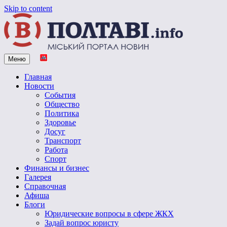
Skip to content
Меню
Vpoltave.info
Полтавский портал новостей
Главная
Новости
События
Общество
Политика
Здоровье
Досуг
Транспорт
Работа
Спорт
Финансы и бизнес
Галерея
Справочная
Афиша
Блоги
Юридические вопросы в сфере ЖКХ
Задай вопрос юристу