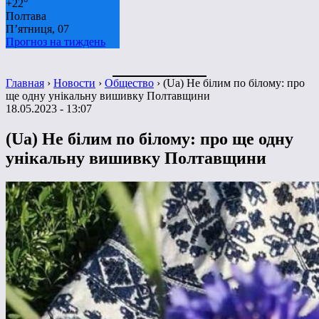
+
22°
Полтава
П’ятниця, 07
Прогноз на тиждень
Главная
›
Новости
›
Общество
›
(Ua) Не білим по білому: про
ще одну унікальну вишивку Полтавщини
18.05.2023 - 13:07
(Ua) Не білим по білому: про ще одну
унікальну вишивку Полтавщини