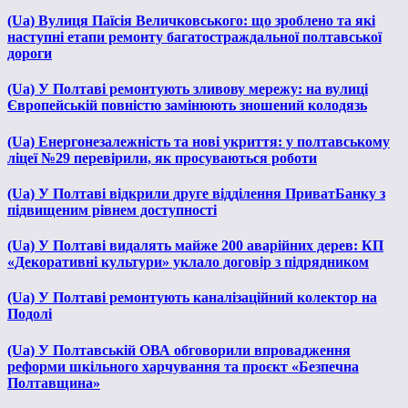
(Ua) Вулиця Паїсія Величковського: що зроблено та які
наступні етапи ремонту багатостраждальної полтавської
дороги
(Ua) У Полтаві ремонтують зливову мережу: на вулиці
Європейській повністю замінюють зношений колодязь
(Ua) Енергонезалежність та нові укриття: у полтавському
ліцеї №29 перевірили, як просуваються роботи
(Ua) У Полтаві відкрили друге відділення ПриватБанку з
підвищеним рівнем доступності
(Ua) У Полтаві видалять майже 200 аварійних дерев: КП
«Декоративні культури» уклало договір з підрядником
(Ua) У Полтаві ремонтують каналізаційний колектор на
Подолі
(Ua) У Полтавській ОВА обговорили впровадження
реформи шкільного харчування та проєкт «Безпечна
Полтавщина»