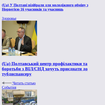
(Ua) У Полтаві відібрали для молодіжного обміну з
Норвегією 16 учасників та учасниць
Здоровье
(Ua) Полтавський центр профілактики та
боротьби з ВІЛ/СНД хочуть приєднати до
тубдиспансеру
Читать статью
События