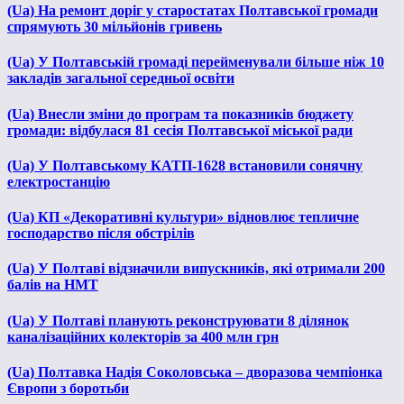
(Ua) На ремонт доріг у старостатах Полтавської громади
спрямують 30 мільйонів гривень
(Ua) У Полтавській громаді перейменували більше ніж 10
закладів загальної середньої освіти
(Ua) Внесли зміни до програм та показників бюджету
громади: відбулася 81 сесія Полтавської міської ради
(Ua) У Полтавському КАТП-1628 встановили сонячну
електростанцію
(Ua) КП «Декоративні культури» відновлює тепличне
господарство після обстрілів
(Ua) У Полтаві відзначили випускників, які отримали 200
балів на НМТ
(Ua) У Полтаві планують реконструювати 8 ділянок
каналізаційних колекторів за 400 млн грн
(Ua) Полтавка Надія Соколовська – дворазова чемпіонка
Європи з боротьби