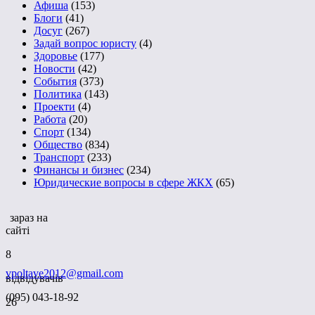
Афиша
(153)
Блоги
(41)
Досуг
(267)
Задай вопрос юристу
(4)
Здоровье
(177)
Новости
(42)
События
(373)
Политика
(143)
Проекти
(4)
Работа
(20)
Спорт
(134)
Общество
(834)
Транспорт
(233)
Финансы и бизнес
(234)
Юридические вопросы в сфере ЖКХ
(65)
зараз на
сайті
8
vpoltave2012@gmail.com
відвідувачів
(095) 043-18-92
26