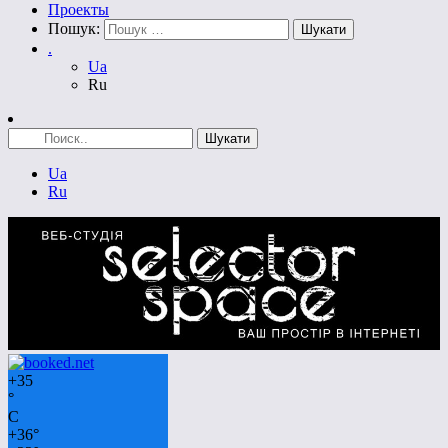
Проекты
Пошук:
.
Ua
Ru
Ua
Ru
+
35
°
C
+
36°