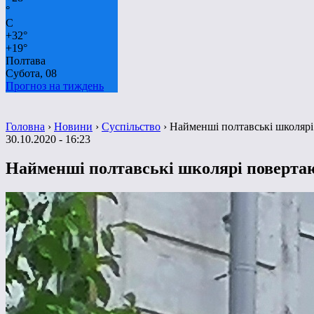
°
C
+
32°
+
19°
Полтава
Субота, 08
Прогноз на тиждень
Головна
›
Новини
›
Суспільство
›
Найменші полтавські школярі
30.10.2020 - 16:23
Найменші полтавські школярі повертаю