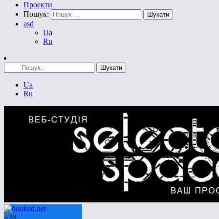
Проекти
Пошук:
asd
Ua
Ru
Ua
Ru
+
28