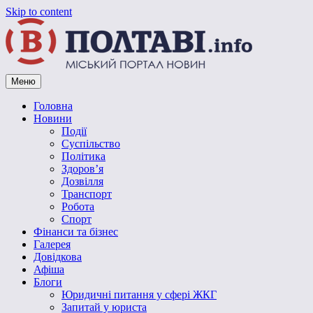
Skip to content
Меню
Vpoltave.info
Полтавський портал новин
Головна
Новини
Події
Суспільство
Політика
Здоров’я
Дозвілля
Транспорт
Робота
Спорт
Фінанси та бізнес
Галерея
Довідкова
Афіша
Блоги
Юридичні питання у сфері ЖКГ
Запитай у юриста