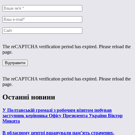
The reCAPTCHA verification period has expired. Please reload the
page.
The reCAPTCHA verification period has expired. Please reload the
page.
Останні новини
У Полтавській громаді з робочим візитом побував
заступник керівника Офісу Президента України Віктор
Микита
В обласному центрі вшанували пам’ять страчених,