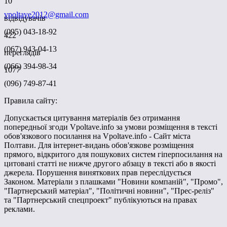
10
vpoltave2012@gmail.com
відвідувачів
(095) 043-18-92
422
(067) 943-04-13
переглядів
(066) 394-98-34
1077
(096) 749-87-41
Правила сайту:
Допускається цитування матеріалів без отримання
попередньої згоди Vpoltave.info за умови розміщення в тексті
обов'язкового посилання на Vpoltave.info - Сайт міста
Полтави. Для інтернет-видань обов'язкове розміщення
прямого, відкритого для пошукових систем гіперпосилання на
цитовані статті не нижче другого абзацу в тексті або в якості
джерела. Порушення виняткових прав переслідується
Законом. Матеріали з плашками "Новини компаній", "Промо",
"Партнерський матеріал", "Політичні новини", "Прес-реліз"
та "Партнерський спецпроект" публікуються на правах
реклами.