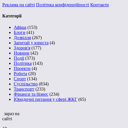
Реклама на сайті
Політика конфіденційності
Контакти
Категорії
Афіша
(153)
Блоги
(41)
Дозвілля
(267)
Запитай у юриста
(4)
Здоров'я
(177)
Новини
(42)
Події
(373)
Політика
(143)
Проекти
(4)
Робота
(20)
Спорт
(134)
Суспільство
(834)
Транспорт
(233)
Фінанси та бізнес
(234)
Юридичні питання у сфері ЖКГ
(65)
зараз на
сайті