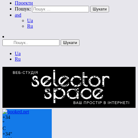
Проекти
Пошук:
asd
Ua
Ru
Ua
Ru
+
34
°
C
+
34°