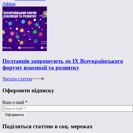
Афіша
Полтавців запрошують до ІХ Всеукраїнського
форуму взаємодії та розвитку
Читати статтю
Оформити підписку
Ваш e-mail
*
Поділиться статтею в соц. мережах