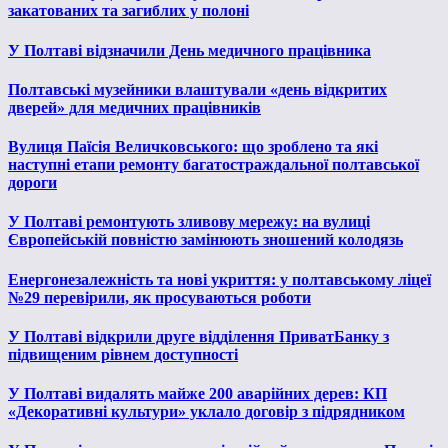
закатованих та загиблих у полоні
У Полтаві відзначили День медичного працівника
Полтавські музейники влаштували «день відкритих
дверей» для медичних працівників
Вулиця Паїсія Величковського: що зроблено та які
наступні етапи ремонту багатостраждальної полтавської
дороги
У Полтаві ремонтують зливову мережу: на вулиці
Європейській повністю замінюють зношений колодязь
Енергонезалежність та нові укриття: у полтавському ліцеї
№29 перевірили, як просуваються роботи
У Полтаві відкрили друге відділення ПриватБанку з
підвищеним рівнем доступності
У Полтаві видалять майже 200 аварійних дерев: КП
«Декоративні культури» уклало договір з підрядником