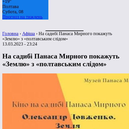
+
19°
Полтава
Субота, 08
Прогноз на тиждень
Головна
›
Афіша
›
На садибі Панаса Мирного покажуть
«Землю» з «полтавським слідом»
13.03.2023 - 23:24
На садибі Панаса Мирного покажуть
«Землю» з «полтавським слідом»