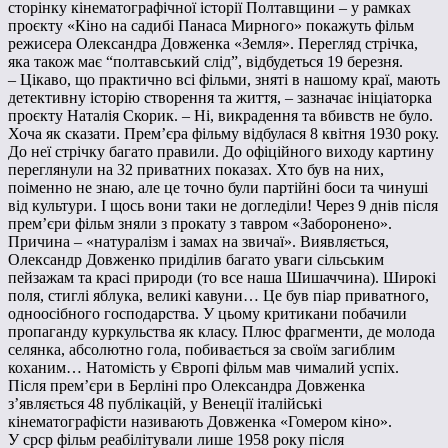
сторінку кінематографічної історії Полтавщини – у рамках
проєкту «Кіно на садибі Панаса Мирного» покажуть фільм
режисера Олександра Довженка «Земля». Перегляд стрічка,
яка також має “полтавський слід”, відбудеться 19 березня.
– Цікаво, що практично всі фільми, зняті в нашому краї, мають
детективну історію створення та життя, – зазначає ініціаторка
проєкту Наталія Скорик. – Ні, викрадення та вбивств не було.
Хоча як сказати. Прем’єра фільму відбулася 8 квітня 1930 року.
До неї стрічку багато правили. До офіційного виходу картину
переглянули на 32 приватних показах. Хто був на них,
поіменно не знаю, але це точно були партійні боси та чинуші
від культури. І щось вони таки не догледіли! Через 9 днів після
прем’єри фільм зняли з прокату з тавром «Заборонено».
Причина – «натуралізм і замах на звичаї». Виявляється,
Олександр Довженко приділив багато уваги сільським
пейзажам та красі природи (то все наша Шишаччина). Широкі
поля, стиглі яблука, великі кавуни… Це був піар приватного,
одноосібного господарства. У цьому критикани побачили
пропаганду куркульства як класу. Плюс фрагменти, де молода
селянка, абсолютно гола, побивається за своїм загиблим
коханим… Натомість у Європі фільм мав чималий успіх.
Після прем’єри в Берліні про Олександра Довженка
з’являється 48 публікацій, у Венеції італійські
кінематографісти називають Довженка «Гомером кіно».
У срср фільм реабілітували лише 1958 року після