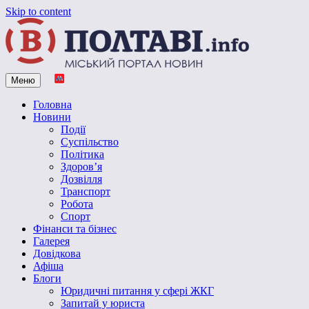
Skip to content
Меню
Vpoltave.info
Полтавський портал новин
Головна
Новини
Події
Суспільство
Політика
Здоров’я
Дозвілля
Транспорт
Робота
Спорт
Фінанси та бізнес
Галерея
Довідкова
Афіша
Блоги
Юридичні питання у сфері ЖКГ
Запитай у юриста