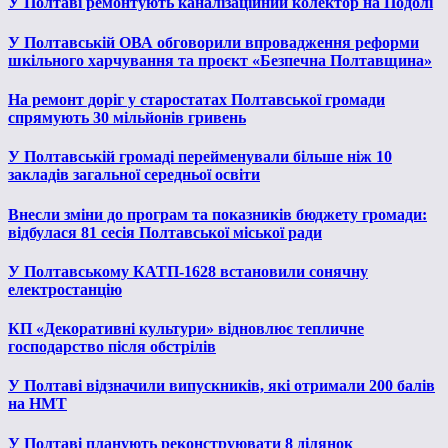
У Полтаві ремонтують каналізаційний колектор на Подолі
У Полтавській ОВА обговорили впровадження реформи
шкільного харчування та проєкт «Безпечна Полтавщина»
На ремонт доріг у старостатах Полтавської громади
спрямують 30 мільйонів гривень
У Полтавській громаді перейменували більше ніж 10
закладів загальної середньої освіти
Внесли зміни до програм та показників бюджету громади:
відбулася 81 сесія Полтавської міської ради
У Полтавському КАТП-1628 встановили сонячну
електростанцію
КП «Декоративні культури» відновлює тепличне
господарство після обстрілів
У Полтаві відзначили випускників, які отримали 200 балів
на НМТ
У Полтаві планують реконструювати 8 ділянок