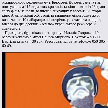
міжнародного референдуму в Брюсселі. До речі, саме тут за
опитуванням 117 видатних критиків та кінознавців із 26 країн
світу фільм занесли до числа найкращих у всесвітній історії
кіно. А наприкінці ХХ століття впливове міжнародне журі,
визначаючи 10 найкращих кінострічок усіх часів та народів,
внесла до цієї десятки «Землю» українського режисера й
сценариста.
– Приходьте, буде цікаво, – запрошує Наталія Скорик. – 19
березня чекаємо в музеї Панаса Мирного. Початок – о 12:00.
Вартість квитка – 30 грн. Реєструватися за телефоном 050-305-
60-49.