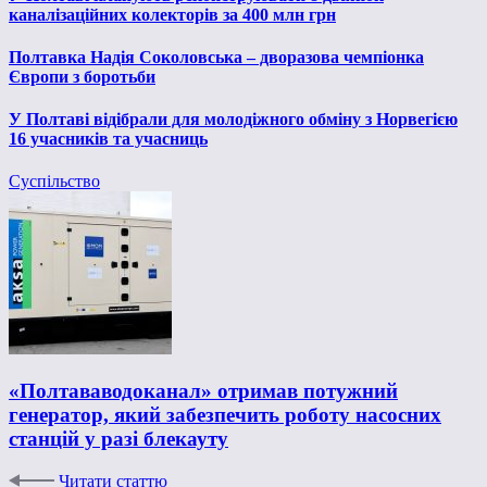
каналізаційних колекторів за 400 млн грн
Полтавка Надія Соколовська – дворазова чемпіонка
Європи з боротьби
У Полтаві відібрали для молодіжного обміну з Норвегією
16 учасників та учасниць
Суспільство
«Полтававодоканал» отримав потужний
генератор, який забезпечить роботу насосних
станцій у разі блекауту
Читати статтю