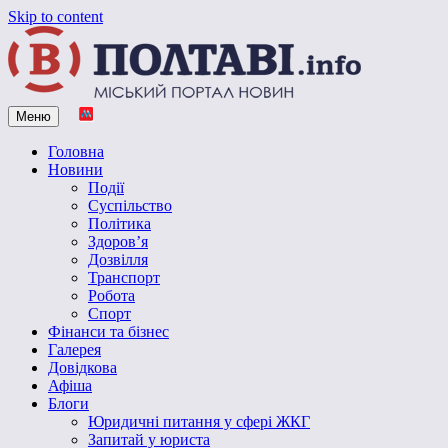
Skip to content
Меню
Vpoltave.info
Полтавський портал новин
Головна
Новини
Події
Суспільство
Політика
Здоров’я
Дозвілля
Транспорт
Робота
Спорт
Фінанси та бізнес
Галерея
Довідкова
Афіша
Блоги
Юридичні питання у сфері ЖКГ
Запитай у юриста