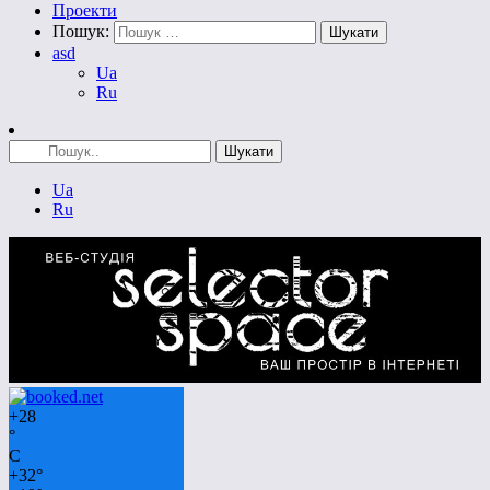
Проекти
Пошук:
asd
Ua
Ru
Ua
Ru
+
28
°
C
+
32°