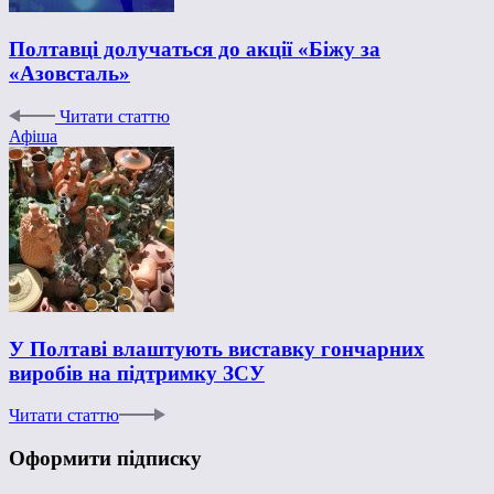
Полтавці долучаться до акції «Біжу за
«Азовсталь»
Читати статтю
Афіша
У Полтаві влаштують виставку гончарних
виробів на підтримку ЗСУ
Читати статтю
Оформити підписку