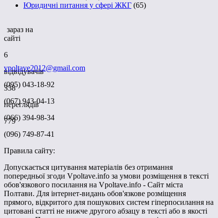
Юридичні питання у сфері ЖКГ
(65)
зараз на
сайті
6
vpoltave2012@gmail.com
відвідувачів
(095) 043-18-92
338
(067) 943-04-13
переглядів
(066) 394-98-34
779
(096) 749-87-41
Правила сайту:
Допускається цитування матеріалів без отримання
попередньої згоди Vpoltave.info за умови розміщення в тексті
обов'язкового посилання на Vpoltave.info - Сайт міста
Полтави. Для інтернет-видань обов'язкове розміщення
прямого, відкритого для пошукових систем гіперпосилання на
цитовані статті не нижче другого абзацу в тексті або в якості