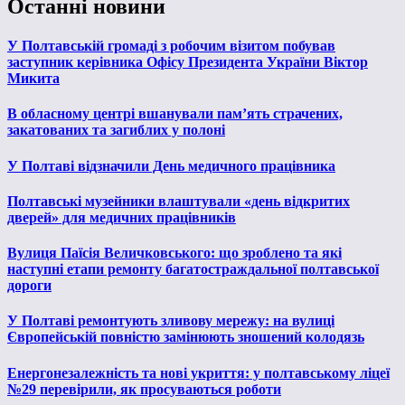
Останні новини
У Полтавській громаді з робочим візитом побував
заступник керівника Офісу Президента України Віктор
Микита
В обласному центрі вшанували пам’ять страчених,
закатованих та загиблих у полоні
У Полтаві відзначили День медичного працівника
Полтавські музейники влаштували «день відкритих
дверей» для медичних працівників
Вулиця Паїсія Величковського: що зроблено та які
наступні етапи ремонту багатостраждальної полтавської
дороги
У Полтаві ремонтують зливову мережу: на вулиці
Європейській повністю замінюють зношений колодязь
Енергонезалежність та нові укриття: у полтавському ліцеї
№29 перевірили, як просуваються роботи