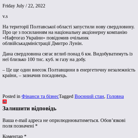
Friday July / 22, 2022
v.s
На території Полтавської області запустили нову свердловину.
Про це з посиланням на національну акціонерну компанію
«Нафтогаз України» повідомив очільник
облвійськадміністрації Дмитро Лунін.
Дана свердловина сягає вглиб понад 6 км. Видобуватимуть із
неї близько 100 тис. куб. м газу на добу.
– Це ще один внесок Полтавщини в енергетичну незалежність
країни, – зазначив посадовець.
Posted in
Фінанси та бізнес
Tagged
Воєнний стан
,
Головна
Залишити відповідь
Ваша e-mail адреса не оприлюднюватиметься.
Обов’язкові
поля позначені
*
Коментар
*