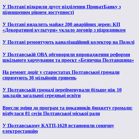
У Полтаві відкрили друге відділення ПриватБанку з
підвищеним рівнем доступності
У Полтаві видалять майже 200 аварійних дерев: КП
«Декоративні культури» уклало договір з підрядником
У Полтаві ремонтують каналізаційний колектор на Подолі
У Полтавській ОВА обговорили впровадження реформи
шкільного харчування та проєкт «Безпечна Полтавщина»
На ремонт доріг у старостатах Полтавської громади
спрямують 30 мільйонів гривень
У Полтавській громаді перейменували більше ніж 10
закладів загальної середньої освіти
Внесли зміни до програм та показників бюджету громади:
відбулася 81 сесія Полтавської міської ради
У Полтавському КАТП-1628 встановили сонячну
електростанцію