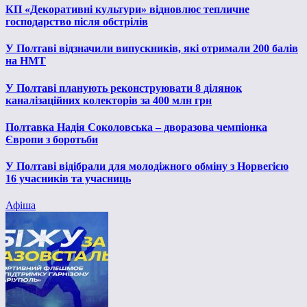
КП «Декоративні культури» відновлює тепличне
господарство після обстрілів
У Полтаві відзначили випускників, які отримали 200 балів
на НМТ
У Полтаві планують реконструювати 8 ділянок
каналізаційних колекторів за 400 млн грн
Полтавка Надія Соколовська – дворазова чемпіонка
Європи з боротьби
У Полтаві відібрали для молодіжного обміну з Норвегією
16 учасників та учасниць
Афіша