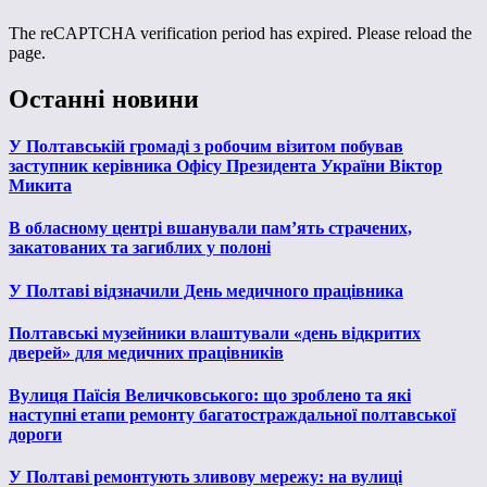
The reCAPTCHA verification period has expired. Please reload the
page.
Останні новини
У Полтавській громаді з робочим візитом побував
заступник керівника Офісу Президента України Віктор
Микита
В обласному центрі вшанували пам’ять страчених,
закатованих та загиблих у полоні
У Полтаві відзначили День медичного працівника
Полтавські музейники влаштували «день відкритих
дверей» для медичних працівників
Вулиця Паїсія Величковського: що зроблено та які
наступні етапи ремонту багатостраждальної полтавської
дороги
У Полтаві ремонтують зливову мережу: на вулиці