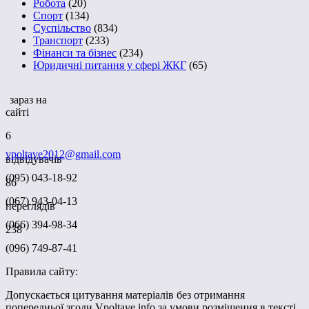
Робота
(20)
Спорт
(134)
Суспільство
(834)
Транспорт
(233)
Фінанси та бізнес
(234)
Юридичні питання у сфері ЖКГ
(65)
зараз на
сайті
6
vpoltave2012@gmail.com
відвідувачів
(095) 043-18-92
86
(067) 943-04-13
переглядів
(066) 394-98-34
238
(096) 749-87-41
Правила сайту:
Допускається цитування матеріалів без отримання
попередньої згоди Vpoltave.info за умови розміщення в тексті