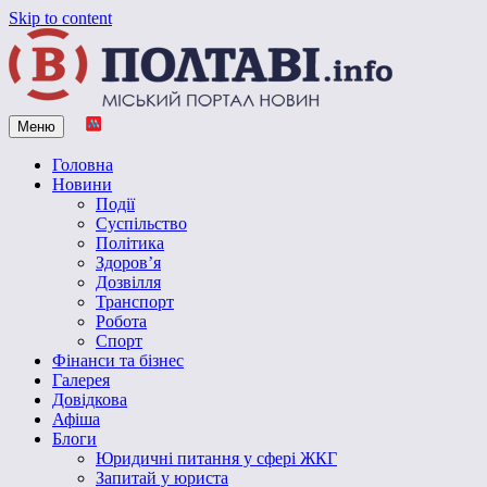
Skip to content
Меню
Vpoltave.info
Полтавський портал новин
Головна
Новини
Події
Суспільство
Політика
Здоров’я
Дозвілля
Транспорт
Робота
Спорт
Фінанси та бізнес
Галерея
Довідкова
Афіша
Блоги
Юридичні питання у сфері ЖКГ
Запитай у юриста