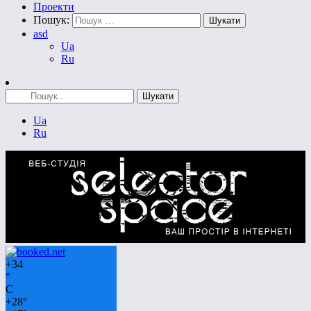
Проекти
Пошук:
asd
Ua
Ru
Ua
Ru
+
34
°
C
+
28°