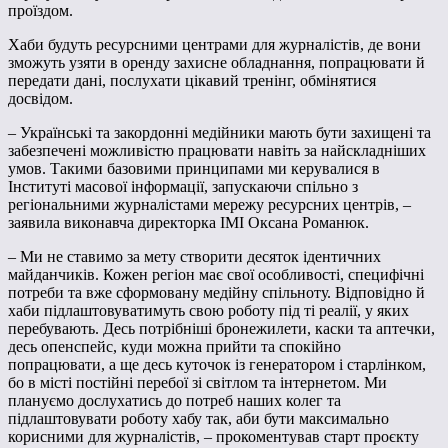
проїздом.
Хаби будуть ресурсними центрами для журналістів, де вони
зможуть узяти в оренду захисне обладнання, попрацювати й
передати дані, послухати цікавий тренінг, обмінятися
досвідом.
– Українські та закордонні медійники мають бути захищені та
забезпечені можливістю працювати навіть за найскладніших
умов. Такими базовими принципами ми керувалися в
Інституті масової інформації, запускаючи спільно з
регіональними журналістами мережу ресурсних центрів, –
заявила виконавча директорка ІМІ Оксана Романюк.
– Ми не ставимо за мету створити десяток ідентичних
майданчиків. Кожен регіон має свої особливості, специфічні
потреби та вже сформовану медійну спільноту. Відповідно й
хаби підлаштовуватимуть свою роботу під ті реалії, у яких
перебувають. Десь потрібніші бронежилети, каски та аптечки,
десь опенспейс, куди можна прийти та спокійно
попрацювати, а ще десь куточок із генератором і старлінком,
бо в місті постійні перебої зі світлом та інтернетом. Ми
плануємо дослухатись до потреб наших колег та
підлаштовувати роботу хабу так, аби бути максимально
корисними для журналістів, – прокоментував старт проєкту