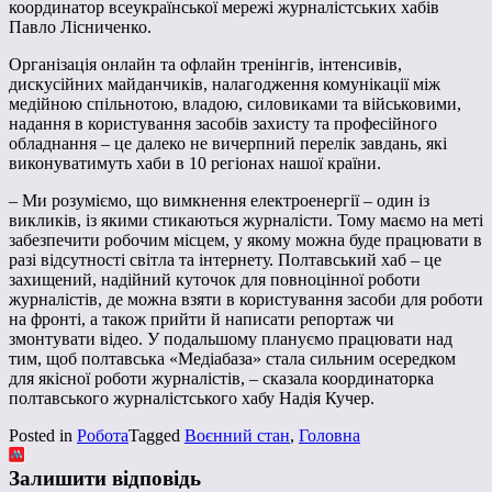
координатор всеукраїнської мережі журналістських хабів
Павло Лісниченко.
Організація онлайн та офлайн тренінгів, інтенсивів,
дискусійних майданчиків, налагодження комунікації між
медійною спільнотою, владою, силовиками та військовими,
надання в користування засобів захисту та професійного
обладнання – це далеко не вичерпний перелік завдань, які
виконуватимуть хаби в 10 регіонах нашої країни.
– Ми розуміємо, що вимкнення електроенергії – один із
викликів, із якими стикаються журналісти. Тому маємо на меті
забезпечити робочим місцем, у якому можна буде працювати в
разі відсутності світла та інтернету. Полтавський хаб – це
захищений, надійний куточок для повноцінної роботи
журналістів, де можна взяти в користування засоби для роботи
на фронті, а також прийти й написати репортаж чи
змонтувати відео. У подальшому плануємо працювати над
тим, щоб полтавська «Медіабаза» стала сильним осередком
для якісної роботи журналістів, – сказала координаторка
полтавського журналістського хабу Надія Кучер.
Posted in
Робота
Tagged
Воєнний стан
,
Головна
Залишити відповідь