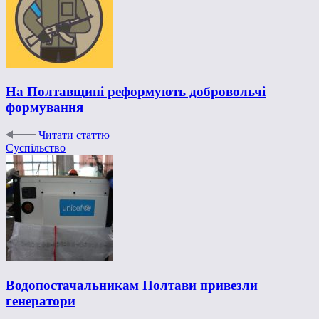
На Полтавщині реформують добровольчі
формування
Читати статтю
Суспільство
Водопостачальникам Полтави привезли
генератори