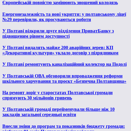
Європейській повністю замінюють зношений колодязь
Енергонезалежність та нові укриття: у полтавському ліцеї
№29 перевірили, як просуваються роботи
У Полтаві відкрили друге відділення ПриватБанку з
підвищеним рівнем доступності
У Полтаві видалять майже 200 аварійних дерев: КП
«Декоративні культури» уклало договір з підрядником
У Полтаві ремонтують каналізаційний колектор на Подолі
У Полтавській ОВА обговорили впровадження реформи
шкільного харчування та проєкт «Безпечна Полтавщина»
На ремонт доріг у старостатах Полтавської громади
спрямують 30 мільйонів гривень
У Полтавській громаді перейменували більше ніж 10
закладів загальної середньої освіти
Внесли зміни до програм та показників бюджету громади: