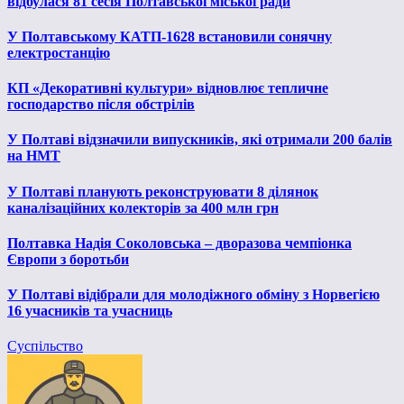
відбулася 81 сесія Полтавської міської ради
У Полтавському КАТП-1628 встановили сонячну
електростанцію
КП «Декоративні культури» відновлює тепличне
господарство після обстрілів
У Полтаві відзначили випускників, які отримали 200 балів
на НМТ
У Полтаві планують реконструювати 8 ділянок
каналізаційних колекторів за 400 млн грн
Полтавка Надія Соколовська – дворазова чемпіонка
Європи з боротьби
У Полтаві відібрали для молодіжного обміну з Норвегією
16 учасників та учасниць
Суспільство