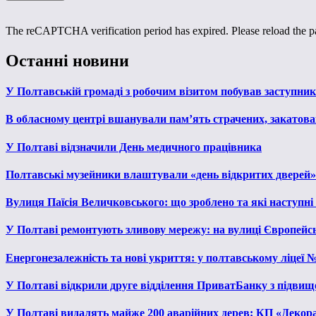
The reCAPTCHA verification period has expired. Please reload the p
Останні новини
У Полтавській громаді з робочим візитом побував заступни
В обласному центрі вшанували пам’ять страчених, закатован
У Полтаві відзначили День медичного працівника
Полтавські музейники влаштували «день відкритих дверей»
Вулиця Паїсія Величковського: що зроблено та які наступні
У Полтаві ремонтують зливову мережу: на вулиці Європейс
Енергонезалежність та нові укриття: у полтавському ліцеї 
У Полтаві відкрили друге відділення ПриватБанку з підвищ
У Полтаві видалять майже 200 аварійних дерев: КП «Декора