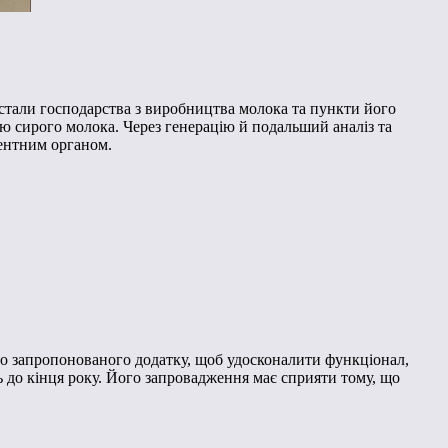
стали господарства з виробництва молока та пункти його
 сирого молока. Через генерацію й подальший аналіз та
тентним органом.
о запропонованого додатку, щоб удосконалити функціонал,
 до кінця року. Його запровадження має сприяти тому, що