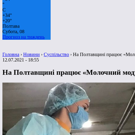
°
C
+
34°
+
20°
Полтава
Субота, 08
Прогноз на тиждень
Головна
›
Новини
›
Суспільство
›
На Полтавщині працює «Мол
12.07.2021 - 18:55
На Полтавщині працює «Молочний мод