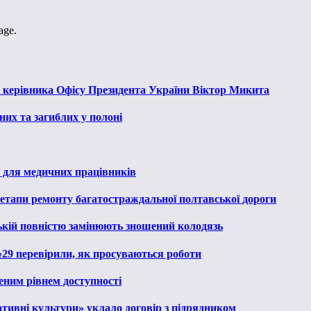
age.
к керівника Офісу Президента України Віктор Микита
их та загиблих у полоні
 для медичних працівників
 етапи ремонту багатостраждальної полтавської дороги
ькій повністю замінюють зношений колодязь
№29 перевірили, як просуваються роботи
еним рівнем доступності
тивні культури» уклало договір з підрядником