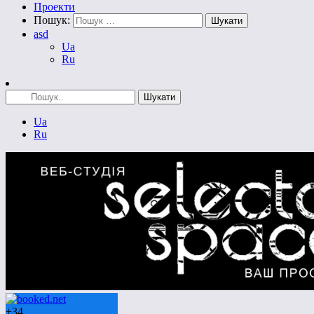
Проекти
Пошук:
asd
Ua
Ru
Ua
Ru
+
34