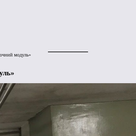
очний модуль»
уль»