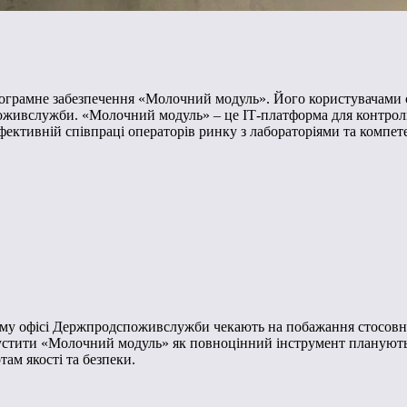
рограмне забезпечення «Молочний модуль». Його користувачами 
оживслужби. «Молочний модуль» – це ІТ-платформа для контролю
фективній співпраці операторів ринку з лабораторіями та компе
ому офісі Держпродспоживслужби чекають на побажання стосовн
пустити «Молочний модуль» як повноцінний інструмент планують
ам якості та безпеки.