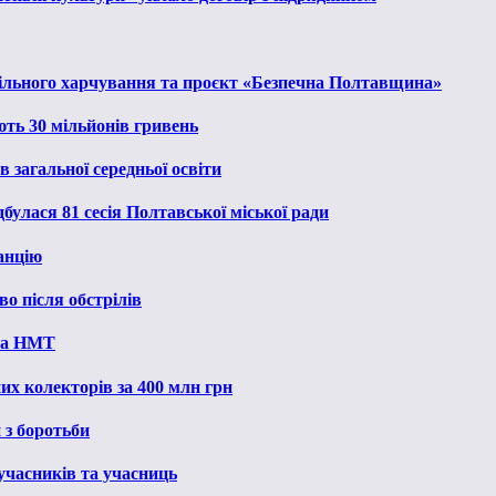
льного харчування та проєкт «Безпечна Полтавщина»
ють 30 мільйонів гривень
 загальної середньої освіти
булася 81 сесія Полтавської міської ради
анцію
о після обстрілів
 на НМТ
их колекторів за 400 млн грн
 з боротьби
 учасників та учасниць