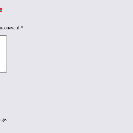
 позначені
*
age.