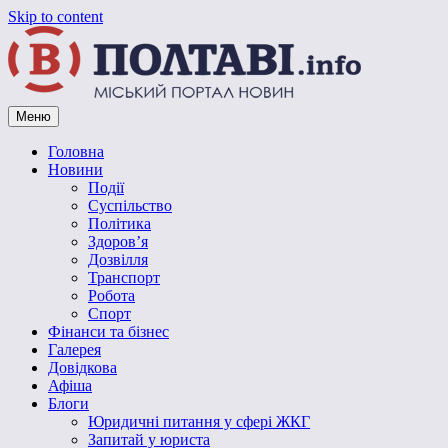
Skip to content
Меню
Vpoltave.info
Полтавський портал новин
Головна
Новини
Події
Суспільство
Політика
Здоров’я
Дозвілля
Транспорт
Робота
Спорт
Фінанси та бізнес
Галерея
Довідкова
Афіша
Блоги
Юридичні питання у сфері ЖКГ
Запитай у юриста