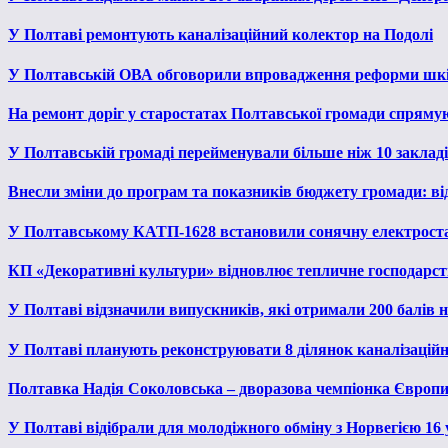
У Полтаві ремонтують каналізаційний колектор на Подолі
У Полтавській ОВА обговорили впровадження реформи шкі
На ремонт доріг у старостатах Полтавської громади спряму
У Полтавській громаді перейменували більше ніж 10 закладів
Внесли зміни до програм та показників бюджету громади: від
У Полтавському КАТП-1628 встановили сонячну електрост
КП «Декоративні культури» відновлює тепличне господарств
У Полтаві відзначили випускників, які отримали 200 балів
У Полтаві планують реконструювати 8 ділянок каналізаційн
Полтавка Надія Соколовська – дворазова чемпіонка Європи
У Полтаві відібрали для молодіжного обміну з Норвегією 16