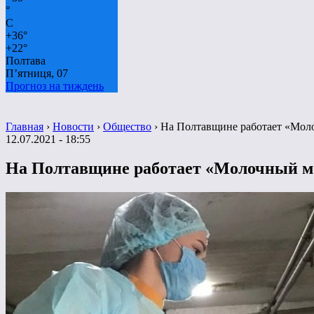
°
C
+
36°
+
22°
Полтава
П’ятниця, 07
Прогноз на тиждень
Главная
›
Новости
›
Общество
›
На Полтавщине работает «Мол
12.07.2021 - 18:55
На Полтавщине работает «Молочный м