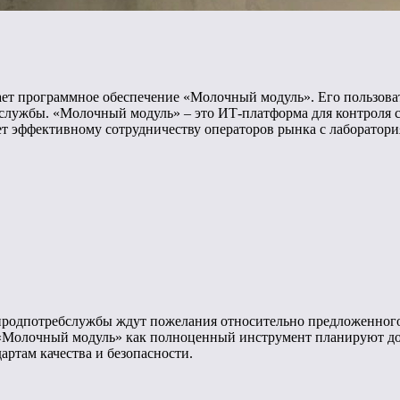
ает программное обеспечение «Молочный модуль». Его пользоват
службы. «Молочный модуль» – это ИТ-платформа для контроля с
ет эффективному сотрудничеству операторов рынка с лаборатор
продпотребслужбы ждут пожелания относительно предложенного
 «Молочный модуль» как полноценный инструмент планируют до к
артам качества и безопасности.