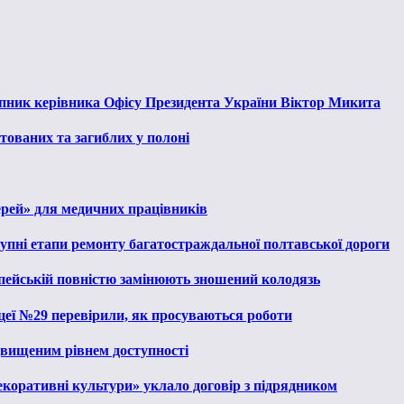
тупник керівника Офісу Президента України Віктор Микита
тованих та загиблих у полоні
ерей» для медичних працівників
тупні етапи ремонту багатостраждальної полтавської дороги
опейській повністю замінюють зношений колодязь
іцеї №29 перевірили, як просуваються роботи
ідвищеним рівнем доступності
екоративні культури» уклало договір з підрядником