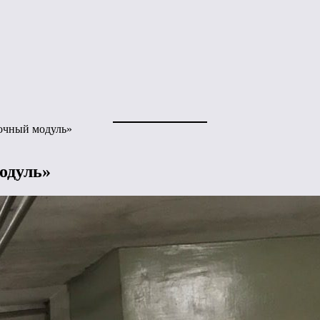
очный модуль»
одуль»