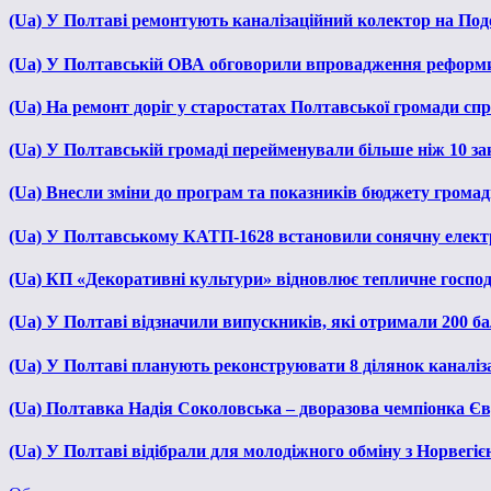
(Ua) У Полтаві ремонтують каналізаційний колектор на Под
(Ua) У Полтавській ОВА обговорили впровадження реформ
(Ua) На ремонт доріг у старостатах Полтавської громади сп
(Ua) У Полтавській громаді перейменували більше ніж 10 зак
(Ua) Внесли зміни до програм та показників бюджету громади
(Ua) У Полтавському КАТП-1628 встановили сонячну елект
(Ua) КП «Декоративні культури» відновлює тепличне господа
(Ua) У Полтаві відзначили випускників, які отримали 200 б
(Ua) У Полтаві планують реконструювати 8 ділянок каналіза
(Ua) Полтавка Надія Соколовська – дворазова чемпіонка Єв
(Ua) У Полтаві відібрали для молодіжного обміну з Норвегіє