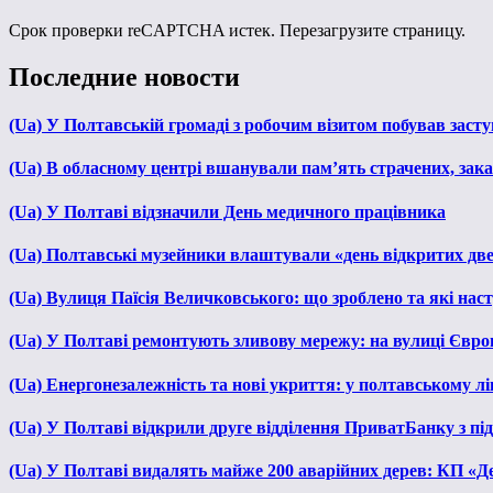
Срок проверки reCAPTCHA истек. Перезагрузите страницу.
Последние новости
(Ua) У Полтавській громаді з робочим візитом побував зас
(Ua) В обласному центрі вшанували пам’ять страчених, зака
(Ua) У Полтаві відзначили День медичного працівника
(Ua) Полтавські музейники влаштували «день відкритих дв
(Ua) Вулиця Паїсія Величковського: що зроблено та які нас
(Ua) У Полтаві ремонтують зливову мережу: на вулиці Євр
(Ua) Енергонезалежність та нові укриття: у полтавському л
(Ua) У Полтаві відкрили друге відділення ПриватБанку з п
(Ua) У Полтаві видалять майже 200 аварійних дерев: КП «Д