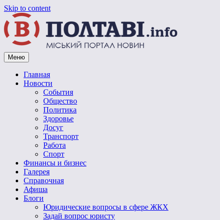
Skip to content
Меню
Vpoltave.info
Полтавский портал новостей
Главная
Новости
События
Общество
Политика
Здоровье
Досуг
Транспорт
Работа
Спорт
Финансы и бизнес
Галерея
Справочная
Афиша
Блоги
Юридические вопросы в сфере ЖКХ
Задай вопрос юристу