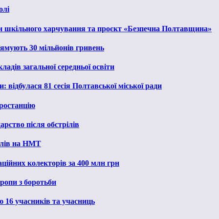
олі
и шкільного харчування та проєкт «Безпечна Полтавщина»
рямують 30 мільйонів гривень
ладів загальної середньої освіти
: відбулася 81 сесія Полтавської міської ради
ростанцію
рство після обстрілів
алів на НМТ
ційних колекторів за 400 млн грн
ропи з боротьби
ю 16 учасників та учасниць