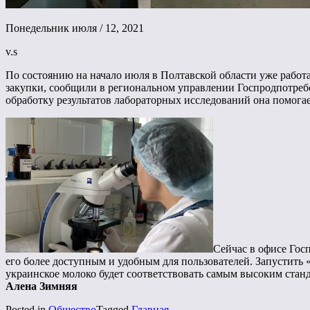
Понедельник июля / 12, 2021
v.s
По состоянию на начало июля в Полтавской области уже работ
закупки, сообщили в региональном управлении Госпродпотреб
обработку результатов лабораторных исследований она помога
Сейчас в офисе Гос
его более доступным и удобным для пользователей. Запустить
украинское молоко будет соответствовать самым высоким станд
Алена Зимняя
Posted in
Общество
Tagged
Главная