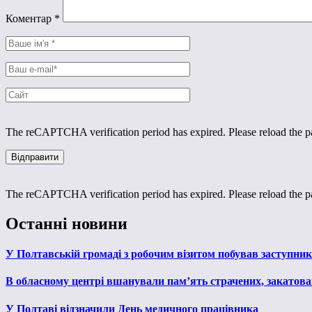
Коментар
*
The reCAPTCHA verification period has expired. Please reload the p
The reCAPTCHA verification period has expired. Please reload the p
Останні новини
У Полтавській громаді з робочим візитом побував заступни
В обласному центрі вшанували пам’ять страчених, закатован
У Полтаві відзначили День медичного працівника