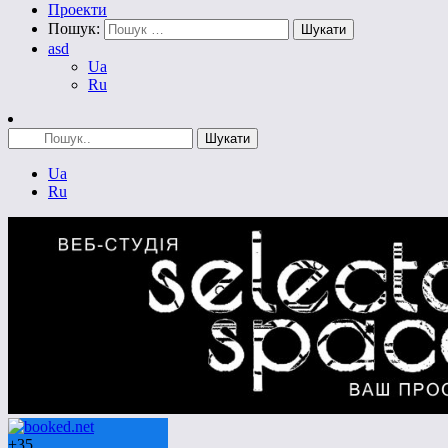
Проекти
Пошук:
asd
Ua
Ru
Ua
Ru
+
35