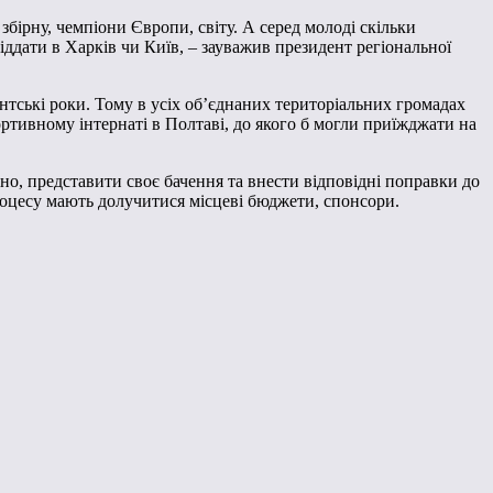
збірну, чемпіони Європи, світу. А серед молоді скільки
іддати в Харків чи Київ, – зауважив президент регіональної
дентські роки. Тому в усіх об’єднаних територіальних громадах
портивному інтернаті в Полтаві, до якого б могли приїжджати на
но, представити своє бачення та внести відповідні поправки до
процесу мають долучитися місцеві бюджети, спонсори.