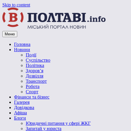
Skip to content
Меню
Vpoltave.info
Полтавський портал новин
Головна
Новини
Події
Суспільство
Політика
Здоров’я
Дозвілля
Транспорт
Робота
Спорт
Фінанси та бізнес
Галерея
Довідкова
Афіша
Блоги
Юридичні питання у сфері ЖКГ
Запитай у юриста