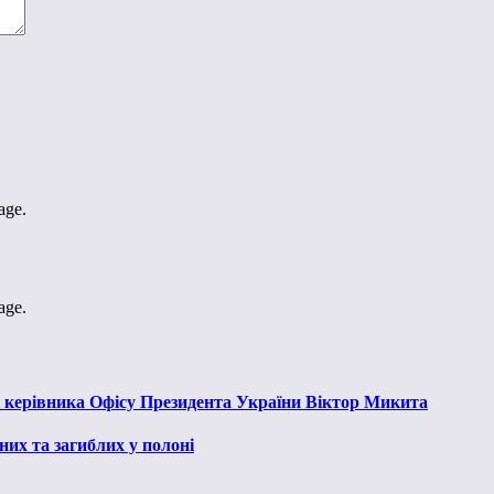
age.
age.
к керівника Офісу Президента України Віктор Микита
их та загиблих у полоні