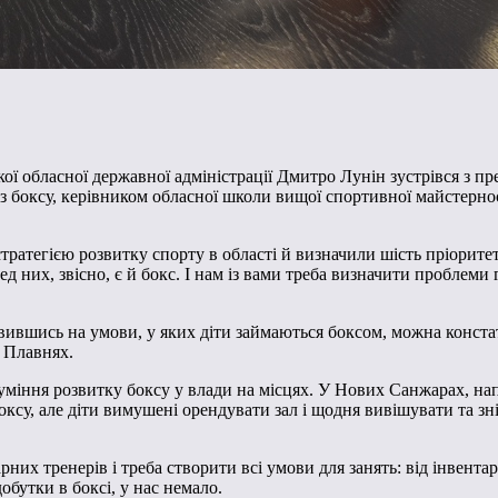
 обласної державної адміністрації Дмитро Лунін зустрівся з през
боксу, керівником обласної школи вищої спортивної майстерно
тратегією розвитку спорту в області й визначили шість пріоритет
них, звісно, є й бокс. І нам із вами треба визначити проблеми 
вившись на умови, у яких діти займаються боксом, можна конста
х Плавнях.
уміння розвитку боксу у влади на місцях. У Нових Санжарах, напр
ксу, але діти вимушені орендувати зал і щодня вивішувати та зн
их тренерів і треба створити всі умови для занять: від інвента
обутки в боксі, у нас немало.