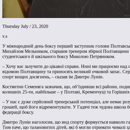
Thursday July / 23, 2020
v.s
У міжнародний день боксу перший заступник голови Полтавської
Михайлом Мельником, старшим тренером збірної Полтавщини з 
студентського й шкільного боксу Миколою Петряником.
– Хочу вас залучити до цікавої справи. Нині ми працюємо над с
відомою Полтавщину та приносять великий очковий запас. Серед 
спорт вищих досягнень, – сказав їм Дмитро Лунін.
Костянтин Семеняга зазначив, що, об’їздивши всі райони, поди
колишніх 25-ти, найбільше – у Полтаві, Кременчуці та Горішні
– У нас є дуже серйозний тренерський потенціал, але немає роз
грошей, щоб його відремонтувати. У Гадячі теж чудова школа бо
федерації боксу.
Дмитро Лунін наголосив, що вид спорту формується навколо гарн
Тим паче, що талановитих дітей, які б могли отримати чималі зд