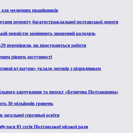
 для медичних працівників
 етапи ремонту багатостраждальної полтавської дороги
ькій повністю замінюють зношений колодязь
№29 перевірили, як просуваються роботи
еним рівнем доступності
тивні культури» уклало договір з підрядником
льного харчування та проєкт «Безпечна Полтавщина»
ють 30 мільйонів гривень
 загальної середньої освіти
булася 81 сесія Полтавської міської ради