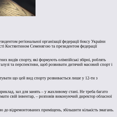
идентом регіональної організації федерації боксу України
сті Костянтином Семенягою та президентом федерації
них видів спорту, які формують олімпійські збірні, роблять
галузі та перспективи, щоб розвивати дитячий масовий спорт і
тувати що цей вид спорту розвивається лише у 12-ти з
иклад, зал для занять – у жахливому стані. Не треба багато
імати свій інвентар, – розповів виконуючий директор обласної
рю до відремонтованих приміщень, збільшити кількість змагань.