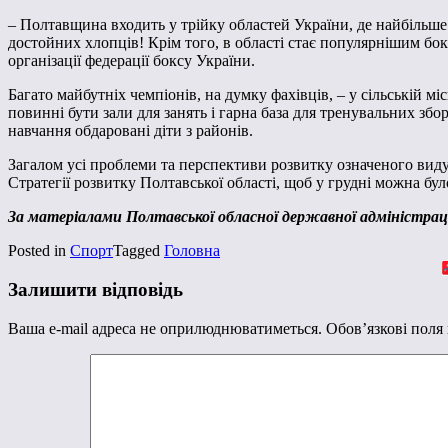
– Полтавщина входить у трійку областей України, де найбільше 
достойних хлопців! Крім того, в області стає популярнішим бок
організації федерації боксу України.
Багато майбутніх чемпіонів, на думку фахівців, – у сільській мі
повинні бути зали для занять і гарна база для тренувальних збо
навчання обдаровані діти з районів.
Загалом усі проблеми та перспективи розвитку означеного виду
Стратегії розвитку Полтавської області, щоб у грудні можна бу
За матеріалами Полтавської обласної державної адміністрац
Posted in
Спорт
Tagged
Головна
Залишити відповідь
Ваша e-mail адреса не оприлюднюватиметься.
Обов’язкові поля