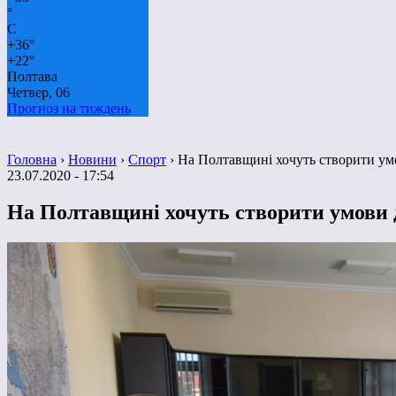
°
C
+
36°
+
22°
Полтава
Четвер, 06
Прогноз на тиждень
Головна
›
Новини
›
Спорт
›
На Полтавщині хочуть створити умо
23.07.2020 - 17:54
На Полтавщині хочуть створити умови д