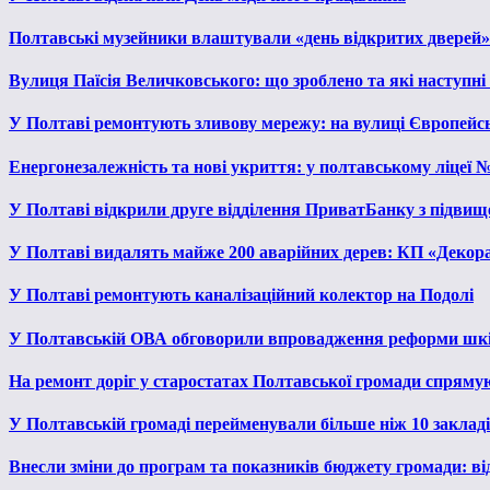
Полтавські музейники влаштували «день відкритих дверей»
Вулиця Паїсія Величковського: що зроблено та які наступні
У Полтаві ремонтують зливову мережу: на вулиці Європейс
Енергонезалежність та нові укриття: у полтавському ліцеї 
У Полтаві відкрили друге відділення ПриватБанку з підвищ
У Полтаві видалять майже 200 аварійних дерев: КП «Декора
У Полтаві ремонтують каналізаційний колектор на Подолі
У Полтавській ОВА обговорили впровадження реформи шкі
На ремонт доріг у старостатах Полтавської громади спряму
У Полтавській громаді перейменували більше ніж 10 закладів
Внесли зміни до програм та показників бюджету громади: від