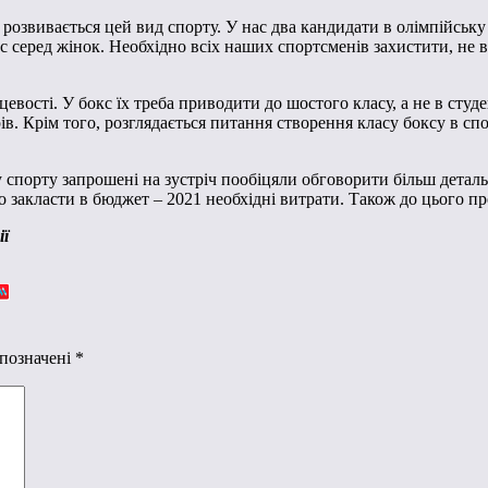
розвивається цей вид спорту. У нас два кандидати в олімпійську 
с серед жінок. Необхідно всіх наших спортсменів захистити, не в
сцевості. У бокс їх треба приводити до шостого класу, а не в сту
рів. Крім того, розглядається питання створення класу боксу в с
 спорту запрошені на зустріч пообіцяли обговорити більш деталь
ло закласти в бюджет – 2021 необхідні витрати. Також до цього 
ії
 позначені
*