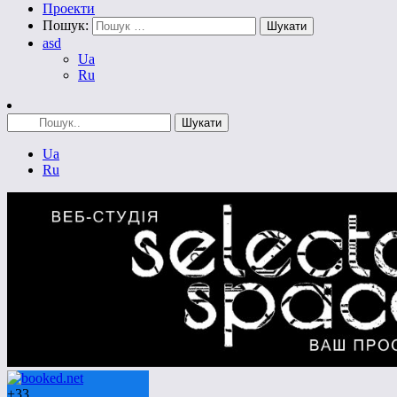
Проекти
Пошук:
asd
Ua
Ru
Ua
Ru
+
33