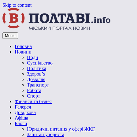
Skip to content
Меню
Vpoltave.info
Полтавський портал новин
Головна
Новини
Події
Суспільство
Політика
Здоров’я
Дозвілля
Транспорт
Робота
Спорт
Фінанси та бізнес
Галерея
Довідкова
Афіша
Блоги
Юридичні питання у сфері ЖКГ
Запитай у юриста