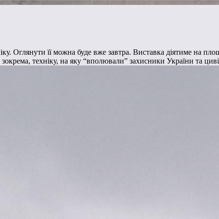
іку. Оглянути її можна буде вже завтра. Виставка діятиме на пло
 зокрема, техніку, на яку “вполювали” захисники України та циві