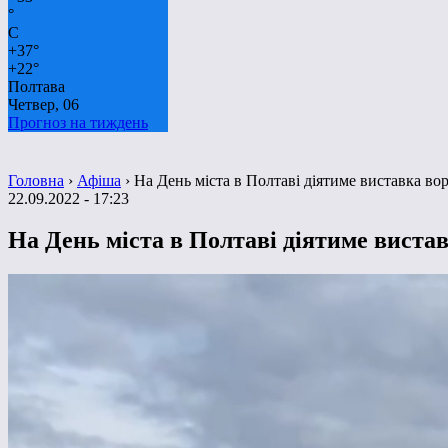
°
C
+
37°
+
22°
Полтава
Четвер, 06
Прогноз на тиждень
Головна
›
Афіша
›
На День міста в Полтаві діятиме виставка во
22.09.2022 - 17:23
На День міста в Полтаві діятиме вистав