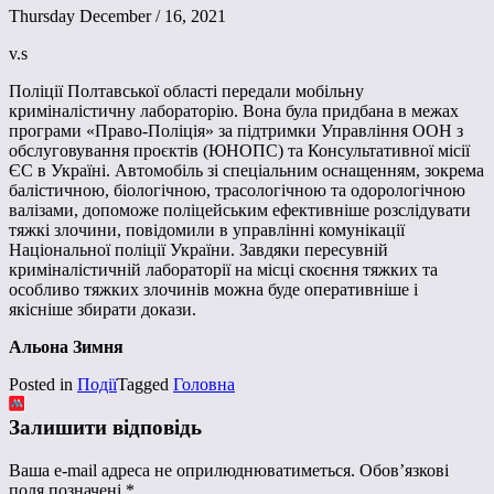
Thursday December / 16, 2021
v.s
Поліції Полтавської області передали мобільну
криміналістичну лабораторію. Вона була придбана в межах
програми «Право-Поліція» за підтримки Управління ООН з
обслуговування проєктів (ЮНОПС) та Консультативної місії
ЄС в Україні. Автомобіль зі спеціальним оснащенням, зокрема
балістичною, біологічною, трасологічною та одорологічною
валізами, допоможе поліцейським ефективніше розслідувати
тяжкі злочини, повідомили в управлінні комунікації
Національної поліції України. Завдяки пересувній
криміналістичній лабораторії на місці скоєння тяжких та
особливо тяжких злочинів можна буде оперативніше і
якісніше збирати докази.
Альона Зимня
Posted in
Події
Tagged
Головна
Залишити відповідь
Ваша e-mail адреса не оприлюднюватиметься.
Обов’язкові
поля позначені
*