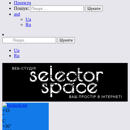
Проекти
Пошук:
asd
Ua
Ru
Ua
Ru
+
33
°
C
+
36°