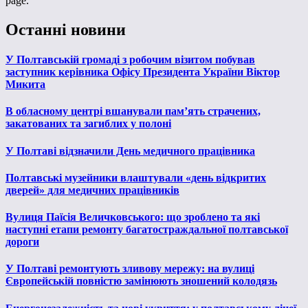
page.
Останні новини
У Полтавській громаді з робочим візитом побував
заступник керівника Офісу Президента України Віктор
Микита
В обласному центрі вшанували пам’ять страчених,
закатованих та загиблих у полоні
У Полтаві відзначили День медичного працівника
Полтавські музейники влаштували «день відкритих
дверей» для медичних працівників
Вулиця Паїсія Величковського: що зроблено та які
наступні етапи ремонту багатостраждальної полтавської
дороги
У Полтаві ремонтують зливову мережу: на вулиці
Європейській повністю замінюють зношений колодязь