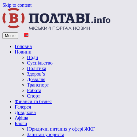
Skip to content
Меню
Vpoltave.info
Полтавський портал новин
Головна
Новини
Події
Суспільство
Політика
Здоров’я
Дозвілля
Транспорт
Робота
Спорт
Фінанси та бізнес
Галерея
Довідкова
Афіша
Блоги
Юридичні питання у сфері ЖКГ
Запитай у юриста