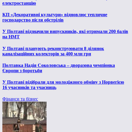
електростанцію
КП «Декоративні культури» відновлює тепличне
господарство після обстрілів
У Полтаві відзначили випускників, які отримали 200 балів
на НМТ
У Полтаві планують реконструювати 8 ділянок
каналізаційних колекторів за 400 млн грн
Полтавка Надія Соколовська – дворазова чемпіонка
Європи з боротьби
У Полтаві відібрали для молодіжного обміну з Норвегією
16 учасників та учасниць
Фінанси та бізнес