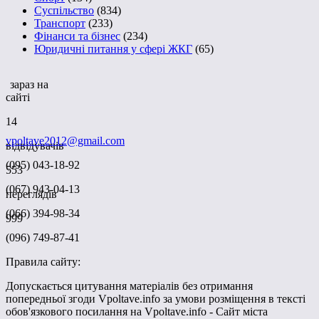
Суспільство
(834)
Транспорт
(233)
Фінанси та бізнес
(234)
Юридичні питання у сфері ЖКГ
(65)
зараз на
сайті
14
vpoltave2012@gmail.com
відвідувачів
(095) 043-18-92
553
(067) 943-04-13
переглядів
(066) 394-98-34
999
(096) 749-87-41
Правила сайту:
Допускається цитування матеріалів без отримання
попередньої згоди Vpoltave.info за умови розміщення в тексті
обов'язкового посилання на Vpoltave.info - Сайт міста