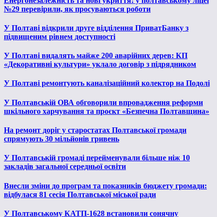
Енергонезалежність та нові укриття: у полтавському ліцеї
№29 перевірили, як просуваються роботи
У Полтаві відкрили друге відділення ПриватБанку з
підвищеним рівнем доступності
У Полтаві видалять майже 200 аварійних дерев: КП
«Декоративні культури» уклало договір з підрядником
У Полтаві ремонтують каналізаційний колектор на Подолі
У Полтавській ОВА обговорили впровадження реформи
шкільного харчування та проєкт «Безпечна Полтавщина»
На ремонт доріг у старостатах Полтавської громади
спрямують 30 мільйонів гривень
У Полтавській громаді перейменували більше ніж 10
закладів загальної середньої освіти
Внесли зміни до програм та показників бюджету громади:
відбулася 81 сесія Полтавської міської ради
У Полтавському КАТП-1628 встановили сонячну