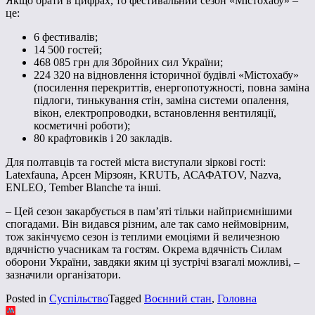
Якщо брати в цифрах, то фестивальний сезон «Містохабу» –
це:
6 фестивалів;
14 500 гостей;
468 085 грн для Збройних сил України;
224 320 на відновлення історичної будівлі «Містохабу»
(
посилення перекриттів, енергопотужності, повна заміна
підлоги, тинькування стін, заміна системи опалення,
вікон, електропроводки, встановлення вентиляції,
косметичні роботи
);
80 крафтовиків і 20 закладів.
Для полтавців та гостей міста виступали зіркові гості:
Latexfauna, Арсен Мірзоян, KRUTЬ, АСАФАТОV, Nazva,
ENLEO, Tember Blanche та інші.
– Цей сезон закарбується в памʼяті тільки найприємнішими
спогадами. Він видався різним, але так само неймовірним,
тож закінчуємо сезон із теплими емоціями й величезною
вдячністю учасникам та гостям. Окрема вдячність Силам
оборони України, завдяки яким ці зустрічі взагалі можливі,
–
зазначили організатори.
Posted in
Суспільство
Tagged
Воєнний стан
,
Головна