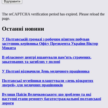
The reCAPTCHA verification period has expired. Please reload the
page.
Останні новини
У Полтавській громаді з робочим візитом побував
заступник керівника Офісу Президента України Віктор
Микита
В обласному центрі вшанували пам’ять страчених,
закатованих та загиблих у полоні
У Полтаві відзначили День медичного працівника
Полтавські музейники влаштували «день відкритих
дверей» для медичних працівників
Вулиця Паїсія Величковського: що зроблено та які
наступні етапи ремонту багатостраждальної полтавської
дороги