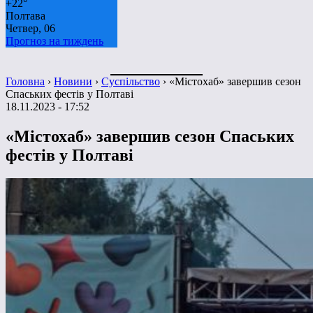
+
22°
Полтава
Четвер, 06
Прогноз на тиждень
Головна
›
Новини
›
Суспільство
›
«Містохаб» завершив сезон
Спаських фестів у Полтаві
18.11.2023 - 17:52
«Містохаб» завершив сезон Спаських
фестів у Полтаві