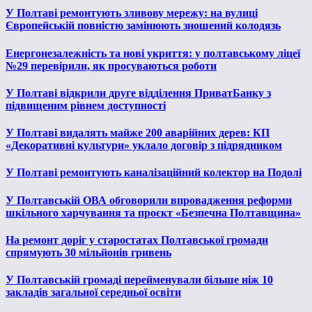
У Полтаві ремонтують зливову мережу: на вулиці
Європейській повністю замінюють зношений колодязь
Енергонезалежність та нові укриття: у полтавському ліцеї
№29 перевірили, як просуваються роботи
У Полтаві відкрили друге відділення ПриватБанку з
підвищеним рівнем доступності
У Полтаві видалять майже 200 аварійних дерев: КП
«Декоративні культури» уклало договір з підрядником
У Полтаві ремонтують каналізаційний колектор на Подолі
У Полтавській ОВА обговорили впровадження реформи
шкільного харчування та проєкт «Безпечна Полтавщина»
На ремонт доріг у старостатах Полтавської громади
спрямують 30 мільйонів гривень
У Полтавській громаді перейменували більше ніж 10
закладів загальної середньої освіти