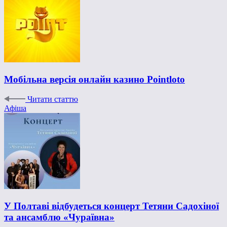
Мобільна версія онлайн казино Pointloto
Читати статтю
Афіша
У Полтаві відбудеться концерт Тетяни Садохіної
та ансамблю «Чураївна»