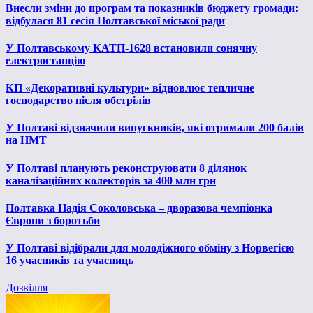
Внесли зміни до програм та показників бюджету громади:
відбулася 81 сесія Полтавської міської ради
У Полтавському КАТП-1628 встановили сонячну
електростанцію
КП «Декоративні культури» відновлює тепличне
господарство після обстрілів
У Полтаві відзначили випускників, які отримали 200 балів
на НМТ
У Полтаві планують реконструювати 8 ділянок
каналізаційних колекторів за 400 млн грн
Полтавка Надія Соколовська – дворазова чемпіонка
Європи з боротьби
У Полтаві відібрали для молодіжного обміну з Норвегією
16 учасників та учасниць
Дозвілля