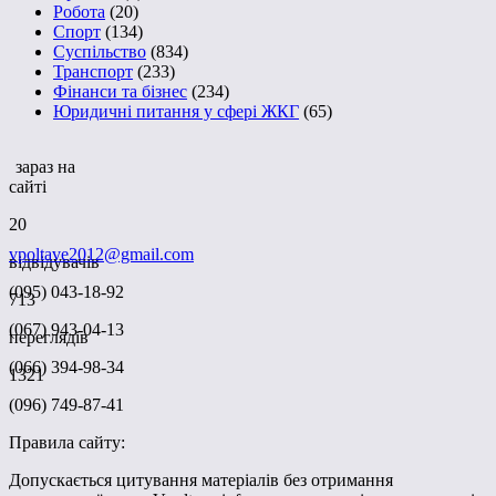
Робота
(20)
Спорт
(134)
Суспільство
(834)
Транспорт
(233)
Фінанси та бізнес
(234)
Юридичні питання у сфері ЖКГ
(65)
зараз на
сайті
20
vpoltave2012@gmail.com
відвідувачів
(095) 043-18-92
713
(067) 943-04-13
переглядів
(066) 394-98-34
1321
(096) 749-87-41
Правила сайту:
Допускається цитування матеріалів без отримання