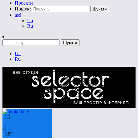
Проекти
Пошук:
asd
Ua
Ru
Ua
Ru
+
35
°
C
+
36°