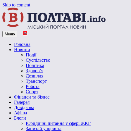
Skip to content
Меню
Vpoltave.info
Полтавський портал новин
Головна
Новини
Події
Суспільство
Політика
Здоров’я
Дозвілля
Транспорт
Робота
Спорт
Фінанси та бізнес
Галерея
Довідкова
Афіша
Блоги
Юридичні питання у сфері ЖКГ
Запитай у юриста