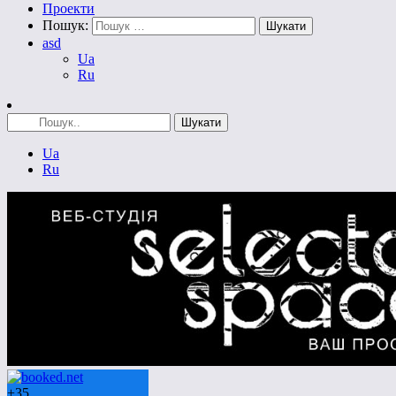
Проекти
Пошук:
asd
Ua
Ru
Ua
Ru
+
35