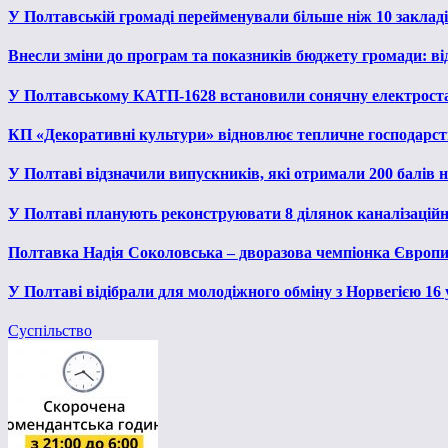
У Полтавській громаді перейменували більше ніж 10 закладів
Внесли зміни до програм та показників бюджету громади: від
У Полтавському КАТП-1628 встановили сонячну електрост
КП «Декоративні культури» відновлює тепличне господарств
У Полтаві відзначили випускників, які отримали 200 балів
У Полтаві планують реконструювати 8 ділянок каналізаційн
Полтавка Надія Соколовська – дворазова чемпіонка Європи
У Полтаві відібрали для молодіжного обміну з Норвегією 16
Суспільство