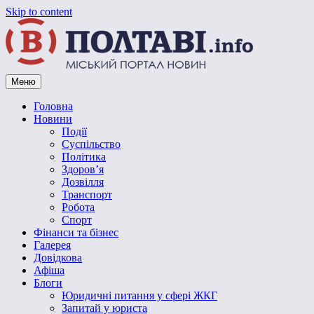
Skip to content
Меню
Vpoltave.info
Полтавський портал новин
Головна
Новини
Події
Суспільство
Політика
Здоров’я
Дозвілля
Транспорт
Робота
Спорт
Фінанси та бізнес
Галерея
Довідкова
Афіша
Блоги
Юридичні питання у сфері ЖКГ
Запитай у юриста