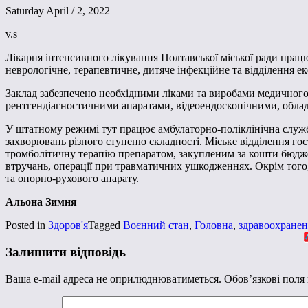
Saturday April / 2, 2022
v.s
Лікарня інтенсивного лікування Полтавської міської ради працю
неврологічне, терапевтичне, дитяче інфекційне та відділення 
Заклад забезпечено необхідними ліками та виробами медичног
рентгендіагностичними апаратами, відеоендоскопічними, облад
У штатному режимі тут працює амбулаторно-поліклінічна служба
захворювань різного ступеню складності. Міське відділення го
тромболітичну терапію препаратом, закупленим за кошти бюджет
втручань, операції при травматичних ушкодженнях. Окрім того,
та опорно-рухового апарату.
Альона Зимня
Posted in
Здоров'я
Tagged
Воєнний стан
,
Головна
,
здравоохране
Залишити відповідь
Ваша e-mail адреса не оприлюднюватиметься.
Обов’язкові поля