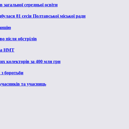
 загальної середньої освіти
булася 81 сесія Полтавської міської ради
анцію
о після обстрілів
 на НМТ
их колекторів за 400 млн грн
 з боротьби
 учасників та учасниць