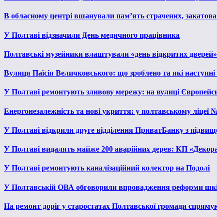
В обласному центрі вшанували пам’ять страчених, закатован
У Полтаві відзначили День медичного працівника
Полтавські музейники влаштували «день відкритих дверей»
Вулиця Паїсія Величковського: що зроблено та які наступні
У Полтаві ремонтують зливову мережу: на вулиці Європейс
Енергонезалежність та нові укриття: у полтавському ліцеї 
У Полтаві відкрили друге відділення ПриватБанку з підвищ
У Полтаві видалять майже 200 аварійних дерев: КП «Декора
У Полтаві ремонтують каналізаційний колектор на Подолі
У Полтавській ОВА обговорили впровадження реформи шкі
На ремонт доріг у старостатах Полтавської громади спряму