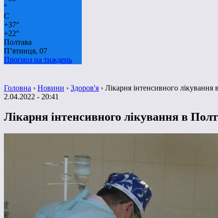
°
C
+
37°
+
22°
Полтава
П’ятниця, 07
Прогноз на тиждень
Головна
›
Новини
›
Здоров'я
›
Лікарня інтенсивного лікування 
2.04.2022 - 20:41
Лікарня інтенсивного лікування в Полт