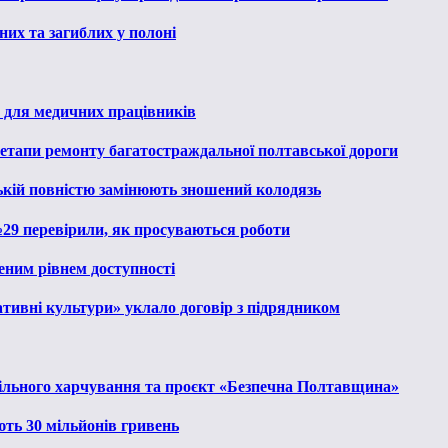
их та загиблих у полоні
 для медичних працівників
 етапи ремонту багатостраждальної полтавської дороги
ькій повністю замінюють зношений колодязь
№29 перевірили, як просуваються роботи
еним рівнем доступності
тивні культури» уклало договір з підрядником
льного харчування та проєкт «Безпечна Полтавщина»
ють 30 мільйонів гривень