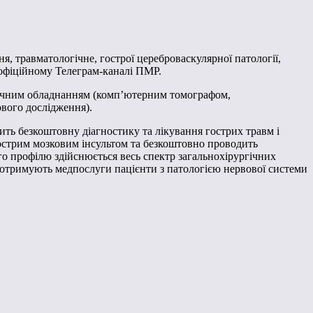
я, травматологічне, гострої цереброваскулярної патології,
 офіційному Телеграм-каналі ПМР.
тичним обладнанням (комп’ютерним томографом,
вого дослідження).
ть безкоштовну діагностику та лікування гострих травм і
 гострим мозковим інсультом та безкоштовно проводить
о профілю здійснюється весь спектр загальнохірургічних
у отримують медпослуги пацієнти з патологією нервової системи