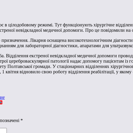
є в цілодобовому режимі. Тут функціонують хірургічне відділенн
екстреної невідкладної медичної допомоги. Про це повідомили на
о призначення. Лікарня оснащена високотехнологічним діагнос
нанням для лабораторної діагностики, апаратами для ультразвуко
. Відділення екстреної невідкладної медичної допомоги проводи
строї цереброваскулярної патології надає допомогу пацієнтам із
у Полтавської громади. У стаціонарних відділеннях хірургічног
 1 квітня відновило свою роботу відділення реабілітації, у яком
ние
 позначені
*