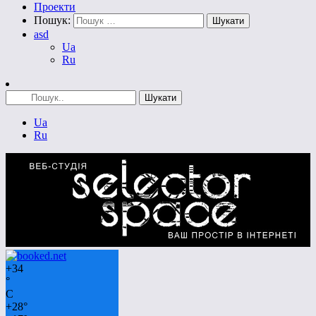
Проекти
Пошук:
asd
Ua
Ru
Ua
Ru
+
34
°
C
+
28°