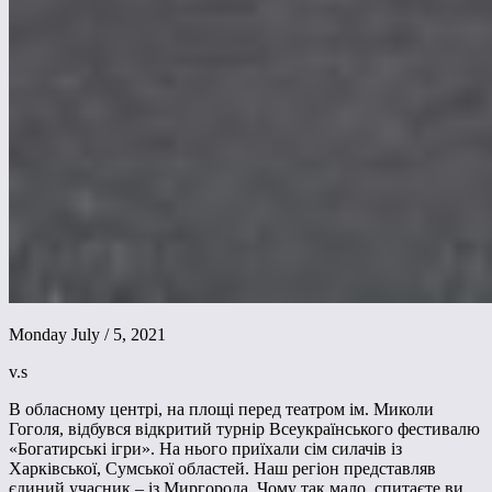
Monday July / 5, 2021
v.s
В обласному центрі, на площі перед театром ім. Миколи
Гоголя, відбувся відкритий турнір Всеукраїнського фестивалю
«Богатирські ігри». На нього приїхали сім силачів із
Харківської, Сумської областей. Наш регіон представляв
єдиний учасник – із Миргорода. Чому так мало, спитаєте ви.