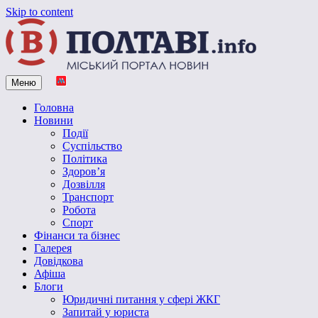
Skip to content
Меню
Vpoltave.info
Полтавський портал новин
Головна
Новини
Події
Суспільство
Політика
Здоров’я
Дозвілля
Транспорт
Робота
Спорт
Фінанси та бізнес
Галерея
Довідкова
Афіша
Блоги
Юридичні питання у сфері ЖКГ
Запитай у юриста