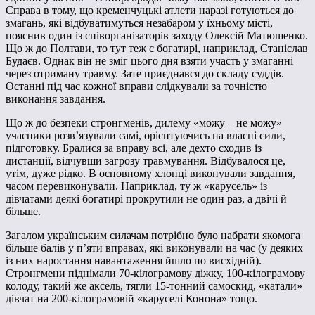
Справа в тому, що кременчуцькі атлети наразі готуються до
змагань, які відбуватимуться незабаром у їхньому місті,
пояснив один із співорганізаторів заходу Олексій Матюшенко.
Що ж до Полтави, то тут теж є богатирі, наприклад, Станіслав
Будаєв. Однак він не зміг цього дня взяти участь у змаганні
через отриману травму. Зате приєднався до складу суддів.
Останні під час кожної вправи слідкували за точністю
виконання завдання.
Що ж до безпеки стронгменів, дилему «можу – не можу»
учасники розв’язували самі, орієнтуючись на власні сили,
підготовку. Бралися за вправу всі, але дехто сходив із
дистанції, відчувши загрозу травмування. Відбувалося це,
утім, дуже рідко. В основному хлопці виконували завдання,
часом перевиконували. Наприклад, ту ж «карусель» із
дівчатами деякі богатирі прокрутили не один раз, а двічі й
більше.
Загалом українським силачам потрібно було набрати якомога
більше балів у п’яти вправах, які виконували на час (у деяких
із них наростання навантаження йшло по висхідній).
Стронгмени піднімали 70-кілограмову діжку, 100-кілограмову
колоду, такий же аксель, тягли 15-тонний самоскид, «катали»
дівчат на 200-кілограмовій «каруселі Конона» тощо.