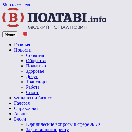
Skip to content
Меню
Vpoltave.info
Полтавский портал новостей
Главная
Новости
События
Общество
Политика
Здоровье
Досуг
Транспорт
Работа
Спорт
Финансы и бизнес
Галерея
Справочная
Афиша
Блоги
Юридические вопросы в сфере ЖКХ
Задай вопрос юристу