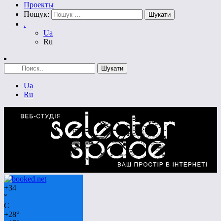
Проекты
Пошук:
.
Ua
Ru
Ua
Ru
+
34
°
C
+
28°