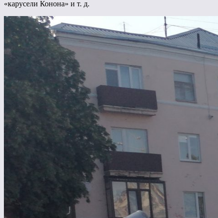
«карусели Конона» и т. д.