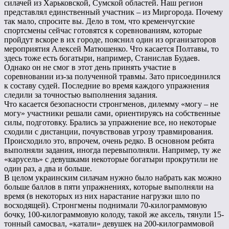
силачей из Харьковской, Сумской областей. Наш регион
представлял единственный участник – из Миргорода. Почему
так мало, спросите вы. Дело в том, что кременчугские
спортсмены сейчас готовятся к соревнованиям, которые
пройдут вскоре в их городе, пояснил один из организаторов
мероприятия Алексей Матюшенко. Что касается Полтавы, то
здесь тоже есть богатыри, например, Станислав Будаев.
Однако он не смог в этот день принять участие в
соревновании из-за полученной травмы. Зато присоединился
к составу судей. Последние во время каждого упражнения
следили за точностью выполнения задания.
Что касается безопасности стронгменов, дилемму «могу – не
могу» участники решали сами, ориентируясь на собственные
силы, подготовку. Брались за упражнение все, но некоторые
сходили с дистанции, почувствовав угрозу травмирования.
Происходило это, впрочем, очень редко. В основном ребята
выполняли задания, иногда перевыполняли. Например, ту же
«карусель» с девушками некоторые богатыри прокрутили не
один раз, а два и больше.
В целом украинским силачам нужно было набрать как можно
больше баллов в пяти упражнениях, которые выполняли на
время (в некоторых из них нарастание нагрузки шло по
восходящей). Стронгмены поднимали 70-килограммовую
бочку, 100-килограммовую колоду, такой же аксель, тянули 15-
тонный самосвал, «катали» девушек на 200-килограммовой