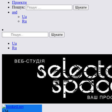
Проекти
Пошук:
asd
Ua
Ru
Ua
Ru
+
34