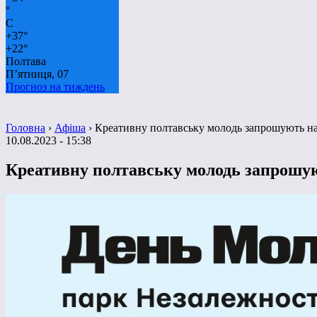
°
C
+
37°
+
22°
Полтава
П’ятниця, 07
Прогноз на тиждень
Головна
›
Афіша
›
Креативну полтавську молодь запрошують н
10.08.2023 - 15:38
Креативну полтавську молодь запрошу