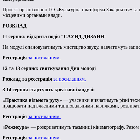
Проєкт організовано ГО «Культурна платформа Закарпаття» за
місцевими органами влади.
РОЗКЛАД
11 серпня: відкрита подія “САУНД-ДИЗАЙН”
На модулі опановуватимуть мистецтво звуку, навчатимуть запис
Реєстрація
за посиланням.
12 та 13 серпня: святкування Дня молоді
Розклад та реєстрація
за посиланням.
З 14 серпня стартують креативні модулі:
«Практика вільного руху»
— учасники вивчатимуть різні техні
працювати над власними танцювальними навичками, розвивати
Реєстрація
за посиланням.
«Режисура»
— розкриватимуть таємниці кінематографу. Разом із
Реєстрація
за посиланням.