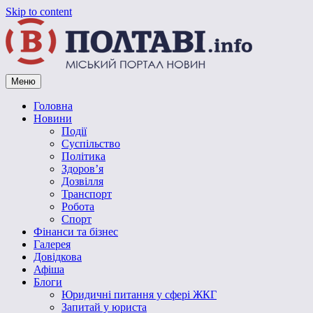
Skip to content
Меню
Vpoltave.info
Полтавський портал новин
Головна
Новини
Події
Суспільство
Політика
Здоров’я
Дозвілля
Транспорт
Робота
Спорт
Фінанси та бізнес
Галерея
Довідкова
Афіша
Блоги
Юридичні питання у сфері ЖКГ
Запитай у юриста