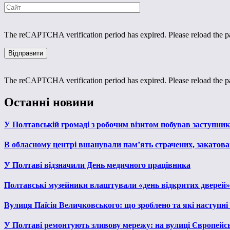
The reCAPTCHA verification period has expired. Please reload the p
The reCAPTCHA verification period has expired. Please reload the p
Останні новини
У Полтавській громаді з робочим візитом побував заступни
В обласному центрі вшанували пам’ять страчених, закатован
У Полтаві відзначили День медичного працівника
Полтавські музейники влаштували «день відкритих дверей»
Вулиця Паїсія Величковського: що зроблено та які наступні
У Полтаві ремонтують зливову мережу: на вулиці Європейс