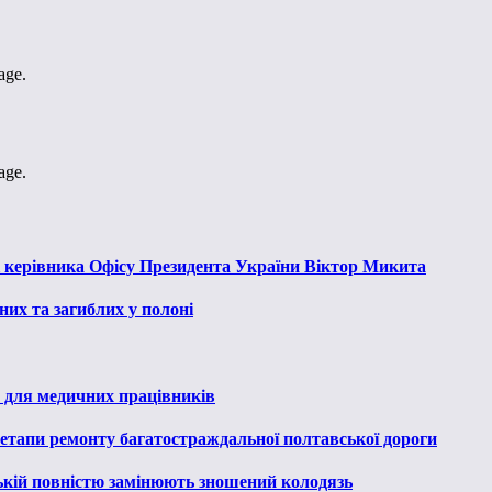
age.
age.
к керівника Офісу Президента України Віктор Микита
их та загиблих у полоні
 для медичних працівників
 етапи ремонту багатостраждальної полтавської дороги
ькій повністю замінюють зношений колодязь