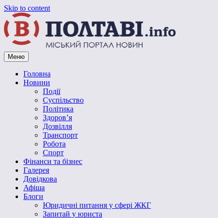
Skip to content
Меню
Vpoltave.info
Полтавський портал новин
Головна
Новини
Події
Суспільство
Політика
Здоров’я
Дозвілля
Транспорт
Робота
Спорт
Фінанси та бізнес
Галерея
Довідкова
Афіша
Блоги
Юридичні питання у сфері ЖКГ
Запитай у юриста