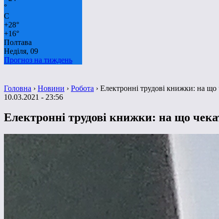
°
C
+
28°
+
16°
Полтава
Неділя, 09
Прогноз на тиждень
Головна
›
Новини
›
Робота
›
Електронні трудові книжки: на що
10.03.2021 - 23:56
Електронні трудові книжки: на що чек