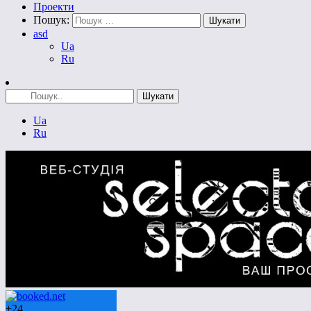
Проекти
Пошук:
asd
Ua
Ru
Ua
Ru
+
24