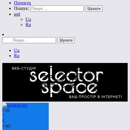
Проекти
Пошук:
asd
Ua
Ru
Ua
Ru
+
35
°
C
+
36°