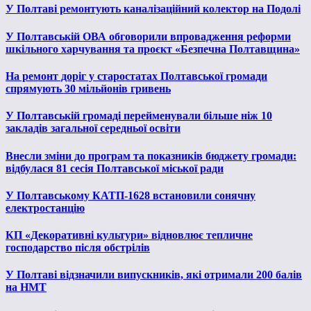
У Полтаві ремонтують каналізаційний колектор на Подолі
У Полтавській ОВА обговорили впровадження реформи
шкільного харчування та проєкт «Безпечна Полтавщина»
На ремонт доріг у старостатах Полтавської громади
спрямують 30 мільйонів гривень
У Полтавській громаді перейменували більше ніж 10
закладів загальної середньої освіти
Внесли зміни до програм та показників бюджету громади:
відбулася 81 сесія Полтавської міської ради
У Полтавському КАТП-1628 встановили сонячну
електростанцію
КП «Декоративні культури» відновлює тепличне
господарство після обстрілів
У Полтаві відзначили випускників, які отримали 200 балів
на НМТ