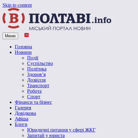
Skip to content
Меню
Vpoltave.info
Полтавський портал новин
Головна
Новини
Події
Суспільство
Політика
Здоров’я
Дозвілля
Транспорт
Робота
Спорт
Фінанси та бізнес
Галерея
Довідкова
Афіша
Блоги
Юридичні питання у сфері ЖКГ
Запитай у юриста