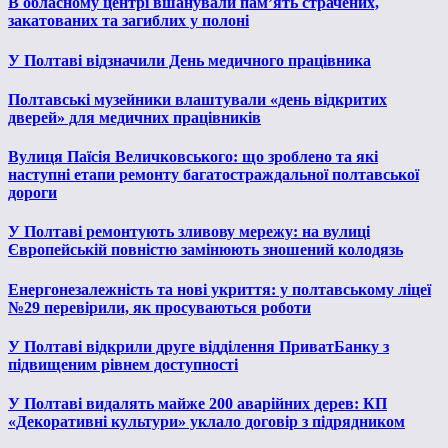
В обласному центрі вшанували пам’ять страчених,
закатованих та загиблих у полоні
У Полтаві відзначили День медичного працівника
Полтавські музейники влаштували «день відкритих
дверей» для медичних працівників
Вулиця Паїсія Величковського: що зроблено та які
наступні етапи ремонту багатостраждальної полтавської
дороги
У Полтаві ремонтують зливову мережу: на вулиці
Європейській повністю замінюють зношений колодязь
Енергонезалежність та нові укриття: у полтавському ліцеї
№29 перевірили, як просуваються роботи
У Полтаві відкрили друге відділення ПриватБанку з
підвищеним рівнем доступності
У Полтаві видалять майже 200 аварійних дерев: КП
«Декоративні культури» уклало договір з підрядником