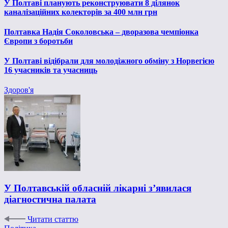
У Полтаві планують реконструювати 8 ділянок
каналізаційних колекторів за 400 млн грн
Полтавка Надія Соколовська – дворазова чемпіонка
Європи з боротьби
У Полтаві відібрали для молодіжного обміну з Норвегією
16 учасників та учасниць
Здоров'я
У Полтавській обласній лікарні з’явилася
діагностична палата
Читати статтю