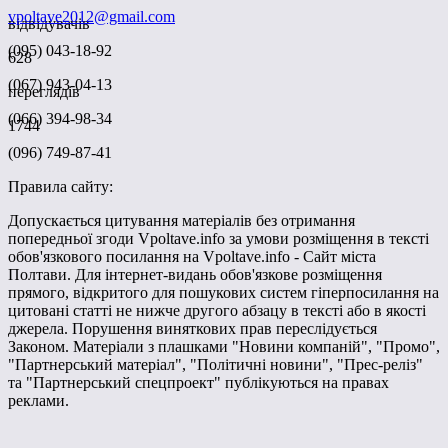
vpoltave2012@gmail.com
відвідувачів
(095) 043-18-92
628
(067) 943-04-13
переглядів
(066) 394-98-34
1744
(096) 749-87-41
Правила сайту:
Допускається цитування матеріалів без отримання
попередньої згоди Vpoltave.info за умови розміщення в тексті
обов'язкового посилання на Vpoltave.info - Сайт міста
Полтави. Для інтернет-видань обов'язкове розміщення
прямого, відкритого для пошукових систем гіперпосилання на
цитовані статті не нижче другого абзацу в тексті або в якості
джерела. Порушення виняткових прав переслідується
Законом. Матеріали з плашками "Новини компаній", "Промо",
"Партнерський матеріал", "Політичні новини", "Прес-реліз"
та "Партнерський спецпроект" публікуються на правах
реклами.