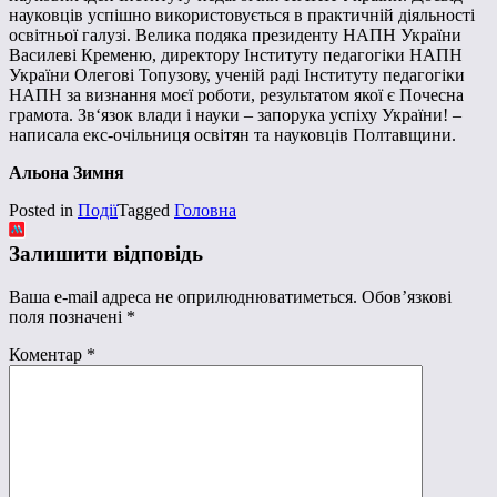
науковців успішно використовується в практичній діяльності
освітньої галузі. Велика подяка президенту НАПН України
Василеві Кременю, директору Інституту педагогіки НАПН
України Олегові Топузову, ученій раді Інституту педагогіки
НАПН за визнання моєї роботи, результатом якої є Почесна
грамота. Зв‘язок влади і науки – запорука успіху України! –
написала екс-очільниця освітян та науковців Полтавщини.
Альона Зимня
Posted in
Події
Tagged
Головна
Залишити відповідь
Ваша e-mail адреса не оприлюднюватиметься.
Обов’язкові
поля позначені
*
Коментар
*