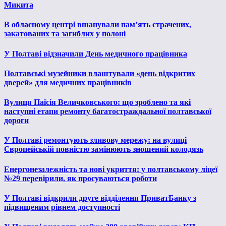
Микита
В обласному центрі вшанували пам’ять страчених,
закатованих та загиблих у полоні
У Полтаві відзначили День медичного працівника
Полтавські музейники влаштували «день відкритих
дверей» для медичних працівників
Вулиця Паїсія Величковського: що зроблено та які
наступні етапи ремонту багатостраждальної полтавської
дороги
У Полтаві ремонтують зливову мережу: на вулиці
Європейській повністю замінюють зношений колодязь
Енергонезалежність та нові укриття: у полтавському ліцеї
№29 перевірили, як просуваються роботи
У Полтаві відкрили друге відділення ПриватБанку з
підвищеним рівнем доступності