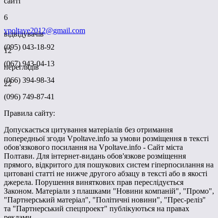
сайті
6
vpoltave2012@gmail.com
відвідувачів
(095) 043-18-92
12
(067) 943-04-13
переглядів
(066) 394-98-34
22
(096) 749-87-41
Правила сайту:
Допускається цитування матеріалів без отримання
попередньої згоди Vpoltave.info за умови розміщення в тексті
обов'язкового посилання на Vpoltave.info - Сайт міста
Полтави. Для інтернет-видань обов'язкове розміщення
прямого, відкритого для пошукових систем гіперпосилання на
цитовані статті не нижче другого абзацу в тексті або в якості
джерела. Порушення виняткових прав переслідується
Законом. Матеріали з плашками "Новини компаній", "Промо",
"Партнерський матеріал", "Політичні новини", "Прес-реліз"
та "Партнерський спецпроект" публікуються на правах
реклами.