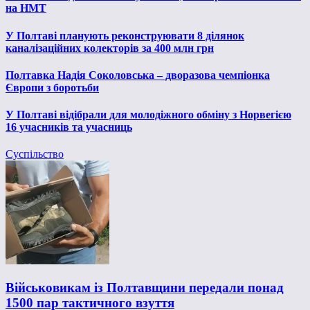
на НМТ
У Полтаві планують реконструювати 8 ділянок
каналізаційних колекторів за 400 млн грн
Полтавка Надія Соколовська – дворазова чемпіонка
Європи з боротьби
У Полтаві відібрали для молодіжного обміну з Норвегією
16 учасників та учасниць
Суспільство
Військовикам із Полтавщини передали понад
1500 пар тактичного взуття