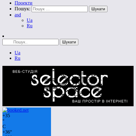
Проекти
Пошук:
asd
Ua
Ru
Ua
Ru
+
35
°
C
+
36°