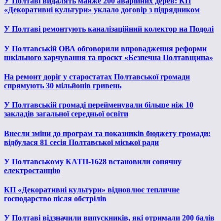
У Полтаві видалять майже 200 аварійних дерев: КП
«Декоративні культури» уклало договір з підрядником
У Полтаві ремонтують каналізаційний колектор на Подолі
У Полтавській ОВА обговорили впровадження реформи
шкільного харчування та проєкт «Безпечна Полтавщина»
На ремонт доріг у старостатах Полтавської громади
спрямують 30 мільйонів гривень
У Полтавській громаді перейменували більше ніж 10
закладів загальної середньої освіти
Внесли зміни до програм та показників бюджету громади:
відбулася 81 сесія Полтавської міської ради
У Полтавському КАТП-1628 встановили сонячну
електростанцію
КП «Декоративні культури» відновлює тепличне
господарство після обстрілів
У Полтаві відзначили випускників, які отримали 200 балів