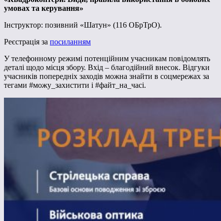
умовах та керування»
Інструктор: позивний «Шатун» (116 ОБрТрО).
Реєстрація за
посиланням
У телефонному режимі потенційним учасникам повідомлять
деталі щодо місця збору. Вхід – благодійний внесок. Відгуки
учасників попередніх заходів можна знайти в соцмережах за
тегами #можу_захистити і #файт_на_часі.