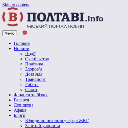
Skip to content
Меню
Vpoltave.info
Полтавський портал новин
Головна
Новини
Події
Суспільство
Політика
Здоров’я
Дозвілля
Транспорт
Робота
Спорт
Фінанси та бізнес
Галерея
Довідкова
Афіша
Блоги
Юридичні питання у сфері ЖКГ
Запитай у юриста