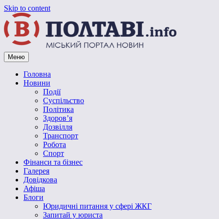
Skip to content
Меню
Vpoltave.info
Полтавський портал новин
Головна
Новини
Події
Суспільство
Політика
Здоров’я
Дозвілля
Транспорт
Робота
Спорт
Фінанси та бізнес
Галерея
Довідкова
Афіша
Блоги
Юридичні питання у сфері ЖКГ
Запитай у юриста