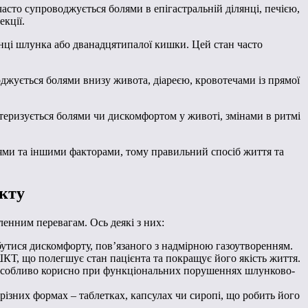
сто супроводжується болями в епігастральній ділянці, печією,
кції.
ці шлунка або дванадцятипалої кишки. Цей стан часто
жується болями внизу живота, діареєю, кровотечами із прямої
ризується болями чи дискомфортом у животі, змінами в ритмі
ями та іншими факторами, тому правильний спосіб життя та
кту
енним перевагам. Ось деякі з них:
бутися дискомфорту, пов’язаного з надмірною газоутворенням.
ШКТ, що полегшує стан пацієнта та покращує його якість життя.
 особливо корисно при функціональних порушеннях шлунково-
 різних формах – таблетках, капсулах чи сиропі, що робить його