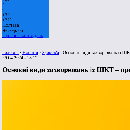
°
C
+
37°
+
22°
Полтава
Четвер, 06
Прогноз на тиждень
Головна
›
Новини
›
Здоров'я
›
Основні види захворювань із ШК
29.04.2024 - 18:15
Основні види захворювань із ШКТ – пр