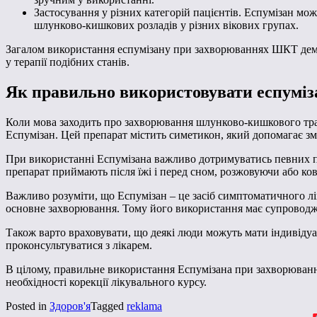
Застосування у різних категорій пацієнтів. Еспумізан мож
шлунково-кишкових розладів у різних вікових групах.
Загалом використання еспумізану при захворюваннях ШКТ демо
у терапії подібних станів.
Як правильно використовувати еспумі
Коли мова заходить про захворювання шлунково-кишкового тракт
Еспумізан. Цей препарат містить симетикон, який допомагає зм
При використанні Еспумізана важливо дотримуватись певних пра
препарат приймають після їжі і перед сном, розжовуючи або ко
Важливо розуміти, що Еспумізан – це засіб симптоматичного лі
основне захворювання. Тому його використання має супроводжу
Також варто враховувати, що деякі люди можуть мати індивідуал
проконсультуватися з лікарем.
В цілому, правильне використання Еспумізана при захворюванн
необхідності корекції лікувального курсу.
Posted in
Здоров'я
Tagged
reklama