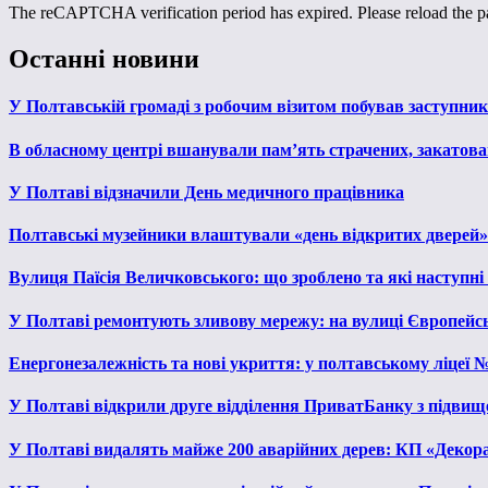
The reCAPTCHA verification period has expired. Please reload the p
Останні новини
У Полтавській громаді з робочим візитом побував заступни
В обласному центрі вшанували пам’ять страчених, закатован
У Полтаві відзначили День медичного працівника
Полтавські музейники влаштували «день відкритих дверей»
Вулиця Паїсія Величковського: що зроблено та які наступні
У Полтаві ремонтують зливову мережу: на вулиці Європейс
Енергонезалежність та нові укриття: у полтавському ліцеї 
У Полтаві відкрили друге відділення ПриватБанку з підвищ
У Полтаві видалять майже 200 аварійних дерев: КП «Декора