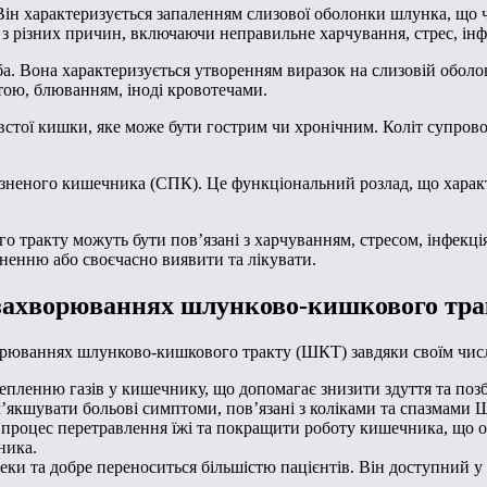
н характеризується запаленням слизової оболонки шлунка, що ча
з різних причин, включаючи неправильне харчування, стрес, інфе
Вона характеризується утворенням виразок на слизовій оболон
отою, блюванням, іноді кровотечами.
тої кишки, яке може бути гострим чи хронічним. Коліт супровод
еного кишечника (СПК). Це функціональний розлад, що характе
 тракту можуть бути пов’язані з харчуванням, стресом, інфекці
ненню або своєчасно виявити та лікувати.
 захворюваннях шлунково-кишкового тра
ворюваннях шлунково-кишкового тракту (ШКТ) завдяки своїм числ
щепленню газів у кишечнику, що допомагає знизити здуття та поз
’якшувати больові симптоми, пов’язані з коліками та спазмами 
 процес перетравлення їжі та покращити роботу кишечника, що
ника.
еки та добре переноситься більшістю пацієнтів. Він доступний у