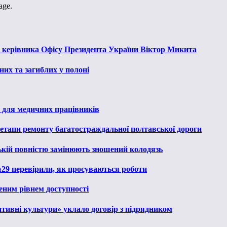
age.
к керівника Офісу Президента України Віктор Микита
их та загиблих у полоні
 для медичних працівників
 етапи ремонту багатостраждальної полтавської дороги
ькій повністю замінюють зношений колодязь
№29 перевірили, як просуваються роботи
еним рівнем доступності
тивні культури» уклало договір з підрядником