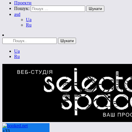
Проекти
Пошук:
asd
Ua
Ru
Ua
Ru
+
33