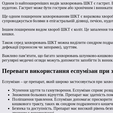
Одним із найпоширеніших видів захворювань ШКТ є гастрит. Ві
нудотою. Гастрит може бути гострим або хронічним і виникати 
Ще одним поширеним захворюванням ШКТ є виразкова хвороба. 
супроводжується болями в епігастральній ділянці, печією, нуд
Іншим поширеним видом хвороб ШКТ є коліт. Це запалення товс
кишки.
Також серед захворювань ШКТ можна виділити синдром подразн
дефекації (проносом чи запорами), здуттям.
Важливо пам’ятати, що багато захворювань шлунково-кишкового
регулярні медичні огляди можуть допомогти запобігти їх виник
Переваги використання еспумізан при
Еспумізан – це препарат, який широко застосовується при зах
Усунення здуття та газоутворення. Еспумізан сприяє роз
Зниження больових відчуттів. Препарат має здатність пом
Поліпшення травлення. Еспумізан допомагає прискорити
кишкового тракту, таких як синдром подразненого кишеч
Безпека та доступність. Препарат має високий рівень безп
зручним у використанні.