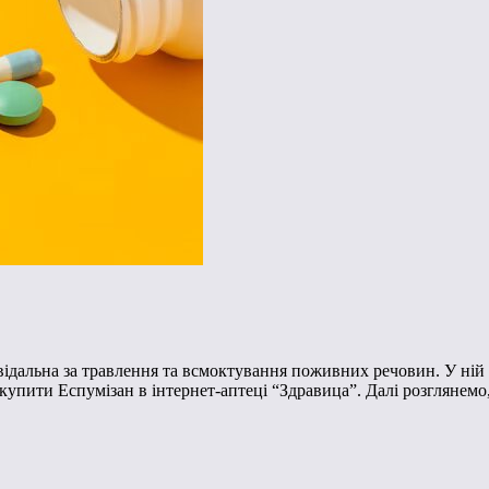
ідальна за травлення та всмоктування поживних речовин. У ній 
пити Еспумізан в інтернет-аптеці “Здравица”. Далі розглянемо,