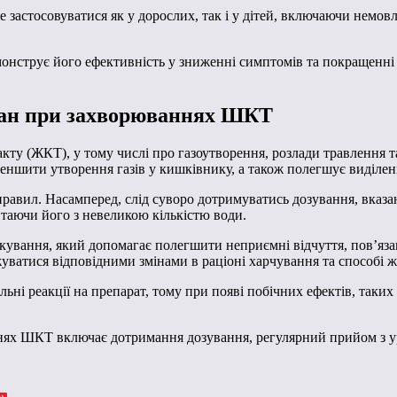
е застосовуватися як у дорослих, так і у дітей, включаючи немов
нструє його ефективність у зниженні симптомів та покращенні 
зан при захворюваннях ШКТ
у (ЖКТ), у тому числі про газоутворення, розлади травлення та
еншити утворення газів у кишківнику, а також полегшує виділен
вил. Насамперед, слід суворо дотримуватись дозування, вказано
втаючи його з невеликою кількістю води.
кування, який допомагає полегшити неприємні відчуття, пов’язан
ватися відповідними змінами в раціоні харчування та способі ж
ьні реакції на препарат, тому при появі побічних ефектів, таких
ях ШКТ включає дотримання дозування, регулярний прийом з урах