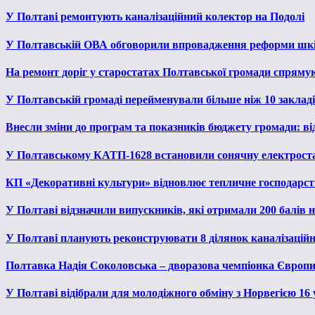
У Полтаві ремонтують каналізаційний колектор на Подолі
У Полтавській ОВА обговорили впровадження реформи шкі
На ремонт доріг у старостатах Полтавської громади спряму
У Полтавській громаді перейменували більше ніж 10 закладів
Внесли зміни до програм та показників бюджету громади: від
У Полтавському КАТП-1628 встановили сонячну електрост
КП «Декоративні культури» відновлює тепличне господарств
У Полтаві відзначили випускників, які отримали 200 балів
У Полтаві планують реконструювати 8 ділянок каналізаційн
Полтавка Надія Соколовська – дворазова чемпіонка Європи
У Полтаві відібрали для молодіжного обміну з Норвегією 16