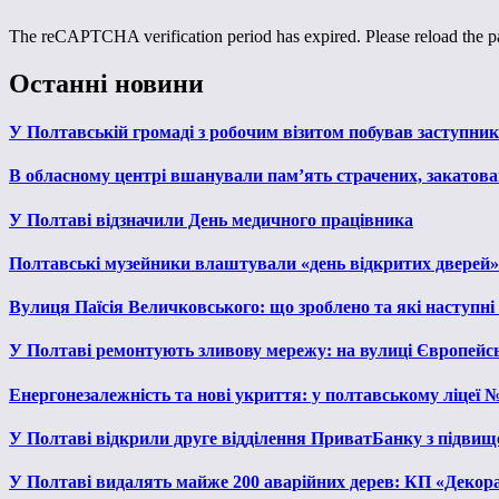
The reCAPTCHA verification period has expired. Please reload the p
Останні новини
У Полтавській громаді з робочим візитом побував заступни
В обласному центрі вшанували пам’ять страчених, закатован
У Полтаві відзначили День медичного працівника
Полтавські музейники влаштували «день відкритих дверей»
Вулиця Паїсія Величковського: що зроблено та які наступні
У Полтаві ремонтують зливову мережу: на вулиці Європейс
Енергонезалежність та нові укриття: у полтавському ліцеї 
У Полтаві відкрили друге відділення ПриватБанку з підвищ
У Полтаві видалять майже 200 аварійних дерев: КП «Декора