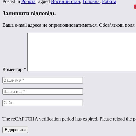
Posted in
Робота
Tagged
Воєнний стан
,
Головна
,
Робота
Залишити відповідь
Ваша e-mail адреса не оприлюднюватиметься.
Обов’язкові поля
Коментар
*
The reCAPTCHA verification period has expired. Please reload the p