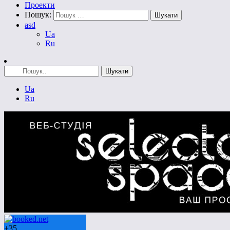
Проекти
Пошук:
asd
Ua
Ru
Ua
Ru
+
35