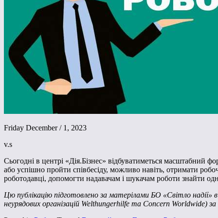
Friday December / 1, 2023
v.s
Сьогодні в центрі «Дія.Бізнес» відбуватиметься масштабний фор
або успішно пройти співбесіду, можливо навіть, отримати робоч
роботодавці, допомогти надавачам і шукачам роботи знайти од
Цю публікацію підготовлено за матерілами БО «Світло надії» 
неурядових організацій Welthungerhilfe та Concern Worldwide) 