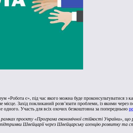
ум «Робота є», під час якого можна буде проконсультуватися з к
е місце. Захід покликаний розв’язати проблеми, із якими через по
не одного. Участь для всіх охочих безкоштовна за попередньою
р
в рамках проєкту «Програма економічної стійкості України», що 
за підтримки Швейцарії через Швейцарську агенцію розвитку та с