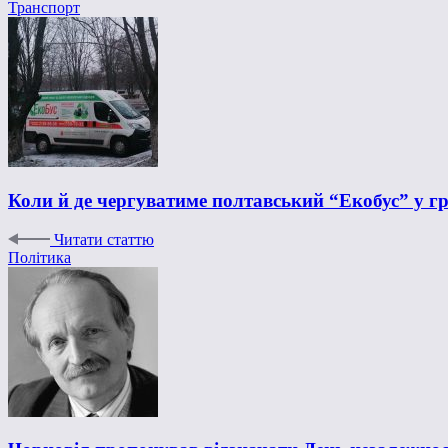
Транспорт
Коли й де чергуватиме полтавський “Екобус” у гр
Читати статтю
Політика