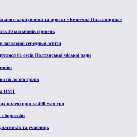
льного харчування та проєкт «Безпечна Полтавщина»
ють 30 мільйонів гривень
 загальної середньої освіти
булася 81 сесія Полтавської міської ради
анцію
о після обстрілів
 на НМТ
их колекторів за 400 млн грн
 з боротьби
 учасників та учасниць