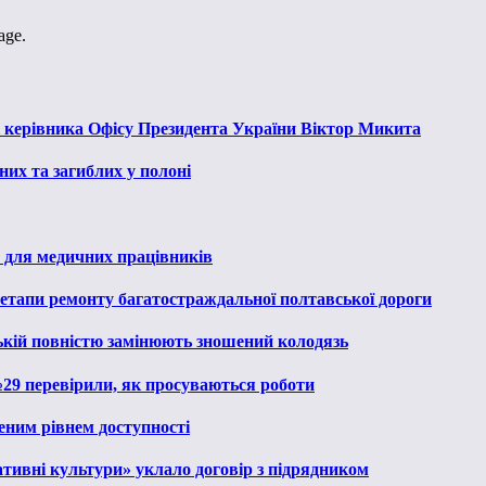
age.
к керівника Офісу Президента України Віктор Микита
их та загиблих у полоні
 для медичних працівників
 етапи ремонту багатостраждальної полтавської дороги
ькій повністю замінюють зношений колодязь
№29 перевірили, як просуваються роботи
еним рівнем доступності
тивні культури» уклало договір з підрядником