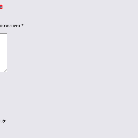
 позначені
*
age.