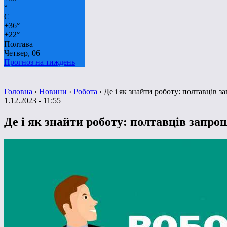
°
C
+
36°
+
22°
Полтава
Четвер, 06
Прогноз на тиждень
Головна
›
Новини
›
Робота
›
Де і як знайти роботу: полтавців 
1.12.2023 - 11:55
Де і як знайти роботу: полтавців запр