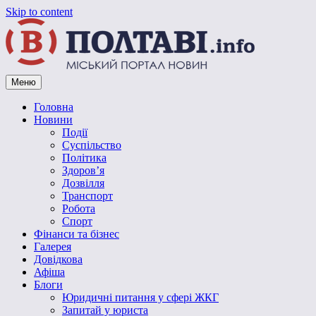
Skip to content
Меню
Vpoltave.info
Полтавський портал новин
Головна
Новини
Події
Суспільство
Політика
Здоров’я
Дозвілля
Транспорт
Робота
Спорт
Фінанси та бізнес
Галерея
Довідкова
Афіша
Блоги
Юридичні питання у сфері ЖКГ
Запитай у юриста