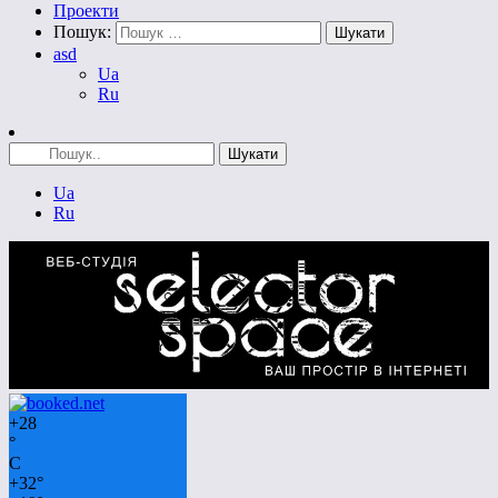
Проекти
Пошук:
asd
Ua
Ru
Ua
Ru
+
28
°
C
+
32°