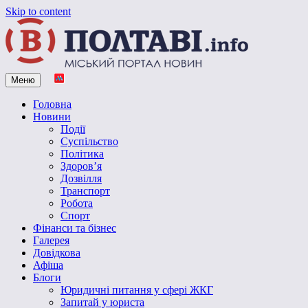
Skip to content
Меню
Vpoltave.info
Полтавський портал новин
Головна
Новини
Події
Суспільство
Політика
Здоров’я
Дозвілля
Транспорт
Робота
Спорт
Фінанси та бізнес
Галерея
Довідкова
Афіша
Блоги
Юридичні питання у сфері ЖКГ
Запитай у юриста