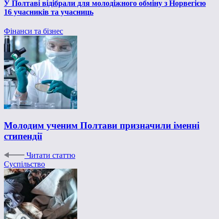
У Полтаві відібрали для молодіжного обміну з Норвегією
16 учасників та учасниць
Фінанси та бізнес
Молодим ученим Полтави призначили іменні
стипендії
Читати статтю
Суспільство