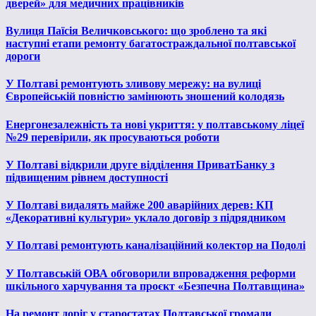
дверей» для медичних працівників
Вулиця Паїсія Величковського: що зроблено та які
наступні етапи ремонту багатостраждальної полтавської
дороги
У Полтаві ремонтують зливову мережу: на вулиці
Європейській повністю замінюють зношений колодязь
Енергонезалежність та нові укриття: у полтавському ліцеї
№29 перевірили, як просуваються роботи
У Полтаві відкрили друге відділення ПриватБанку з
підвищеним рівнем доступності
У Полтаві видалять майже 200 аварійних дерев: КП
«Декоративні культури» уклало договір з підрядником
У Полтаві ремонтують каналізаційний колектор на Подолі
У Полтавській ОВА обговорили впровадження реформи
шкільного харчування та проєкт «Безпечна Полтавщина»
На ремонт доріг у старостатах Полтавської громади