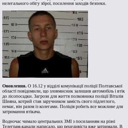
нелегального обігу зброї, посилення заходів безпеки.
Оновлення.
О 16.12 у відділі комунікації поліції Полтавської
області повідомили, що зловмисник залишив автомобіль і втік
до лісопосадки. Загрози для життя полковника поліції Віталія
Шияна, котрий став заручником замість свого підлеглого,
немає, він разом із колегами. Поліція робить все можливе для
затримання втікача.
Водночас чимало центральних ЗМІ з посиланням на різні
Телеграм-канали написало, що рецедивіста вже затримали. В