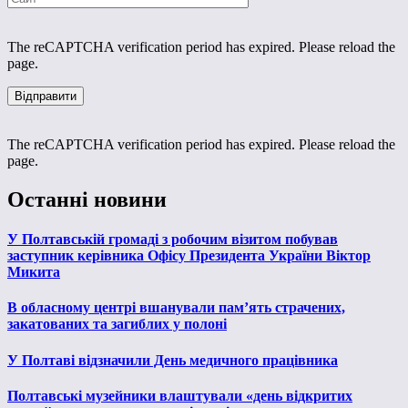
The reCAPTCHA verification period has expired. Please reload the
page.
The reCAPTCHA verification period has expired. Please reload the
page.
Останні новини
У Полтавській громаді з робочим візитом побував
заступник керівника Офісу Президента України Віктор
Микита
В обласному центрі вшанували пам’ять страчених,
закатованих та загиблих у полоні
У Полтаві відзначили День медичного працівника
Полтавські музейники влаштували «день відкритих