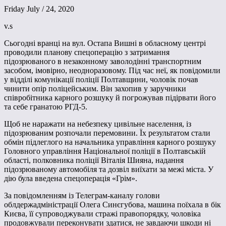
Friday July / 24, 2020
v.s
Сьогодні вранці на вул. Остапа Вишні в обласному центрі
проводили планову спецоперацію з затримання
підозрюваного в незаконному заволодінні транспортним
засобом, імовірно, неодноразовому. Під час неї, як повідомили
у відділі комунікації поліції Полтавщини, чоловік почав
чинити опір поліцейським. Він захопив у заручники
співробітника карного розшуку й погрожував підірвати його
та себе гранатою РГД-5.
Щоб не наражати на небезпеку цивільне населення, із
підозрюваним розпочали перемовини. Їх результатом стали
обмін підлеглого на начальника управління карного розшуку
Головного управління Національної поліції в Полтавській
області, полковника поліції Віталія Шияна, надання
підозрюваному автомобіля та дозвіл виїхати за межі міста. У
дію була введена спецоперація «Грім».
За повідомленням із Телеграм-каналу голови
облдержадміністрації Олега Синєгубова, машина поїхала в бік
Києва, її супроводжували стражі правопорядку, чоловіка
продовжували переконувати здатися, не завдаючи шкоди ні