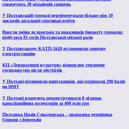
спрямують 30 мільйонів гривень
У Полтавській громаді перейменували більше ніж 10
закладів загальної середньої освіти
Внесли зміни до програм та показників бюджету громади:
відбулася 81 сесія Полтавської міської ради
У Полтавському КАТП-1628 встановили сонячну
електростанцію
КП «Декоративні культури» відновлює тепличне
господарство після обстрілів
У Полтаві відзначили випускників, які отримали 200 балів
на НМТ
У Полтаві планують реконструювати 8 ділянок
каналізаційних колекторів за 400 млн грн
Полтавка Надія Соколовська – дворазова чемпіонка
Європи з боротьби