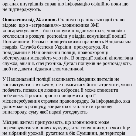
органах внутрішніх справ цю інформацію офіційно поки що
не підтверджують.
Оновлення від 24 липня.
Станом на ранок сьогодні стало
відомо, що з «затриманням» зловмисника ЗМІ
«погарячкували» – його пошуки продовжуються, чоловіка
оголосили в розшук, розповіли у відділі комунікації поліції
Полтавщини. Разом із поліцейськими працюють Національна
гвардія, Служба безпеки України, прокуратура. Як
повідомили в Національній поліції, правоохоронці
обстежували місцевість усю ніч. В операції задіяні кінологічна
служба, авіація, спецтехніка. Деталі пошуків не розповідають,
щоб не давати підказки зловмисникові.
У Національній поліції закликають місцевих жителів не
контактувати зі втікачем, не намагатися його затримати, якщо
побачать, позаяк ця людина озброєна й може становити
небезпеку. Просять просто повідомити про її
місцеперебування стражам правопорядку. За інформацію, яка
допоможе в розшуку, збираються заплатити грошову
винагороду, суму якої наразі узгоджують.
Місцеві жителі припускають, що зловмисник може
переховуватися в полях кукурудзи та соняшнику, на яких іще
не зібраний урожай, рухатися в бік Сумщини, де територія