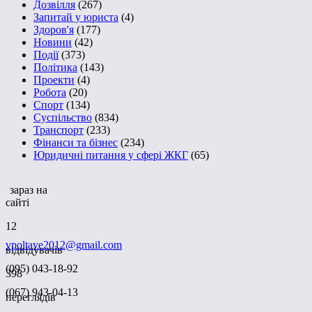
Дозвілля
(267)
Запитай у юриста
(4)
Здоров'я
(177)
Новини
(42)
Події
(373)
Політика
(143)
Проекти
(4)
Робота
(20)
Спорт
(134)
Суспільство
(834)
Транспорт
(233)
Фінанси та бізнес
(234)
Юридичні питання у сфері ЖКГ
(65)
зараз на
сайті
12
vpoltave2012@gmail.com
відвідувачів
(095) 043-18-92
398
(067) 943-04-13
переглядів