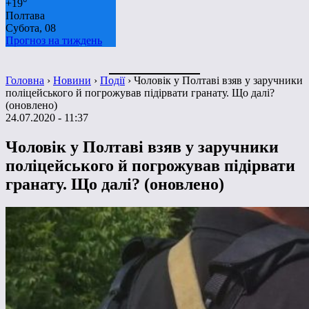
+
19°
Полтава
Субота, 08
Прогноз на тиждень
Головна
›
Новини
›
Події
›
Чоловік у Полтаві взяв у заручники
поліцейського й погрожував підірвати гранату. Що далі?
(оновлено)
24.07.2020 - 11:37
Чоловік у Полтаві взяв у заручники
поліцейського й погрожував підірвати
гранату. Що далі? (оновлено)