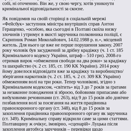
собі, ні оточенню. Він же, у свою чергу, хотів уникнути
кримінальної відповідальності за скоєне.
Як повідомив на своїй сторінці в соціальній мережі
«Фейсбук» заступник міністра внутрішніх справ Антон
Геращенко, «особою, яка сьогодні в Полтаві скоїла низку
злочинів і утримує в якості заручника полковника поліції, є
Скрипник Роман Миколайович, 14.02.1988 р. н.», місцевий
житель. Для нього це вже не перше порушення закону. 2007
року чоловік був засуджений за дрібну крадіжку (ч. 1 ст. 185
Кримінального кодексу України, штраф – 510 грн). 2008-го
отримав вирок «обмеження свободи на два роки» за крадіжку
та шахрайство (ч. 2 ст. 185, ст. 190 КК України). 2014 року
йому довелося відповідати вже за крадіжку та виробництво/
зберігання наркотиків (ч. 2 ст. 185, ч. 2 ст. 309 КК України)
обмеженням волі на три роки. Тепер чоловікові, згідно з
Кримінальним кодексом, «світить» від 3 до 7 років за ґратами
за незаконне поводження зі зброєю, бойовими припасами або
вибуховими речовинами (ст. 263), від 9 до 15 років або довічне
позбавлення волі за посягання на життя працівника
правоохоронного органу (ст. 348), від 8 до 15 років за
захоплення працівника правоохоронного органу як заручника
(ст. 349). Кримінальну справу відкрили саме за цими статтями.
Полтавщину ж очікує, імовірно, «сценарій» Луцька після
захоплення автобуса заручників – перевірки щодо